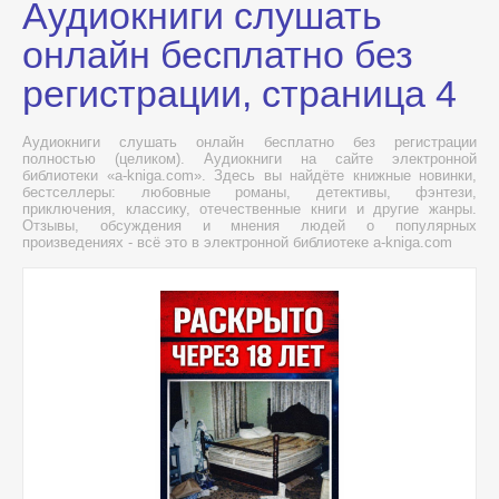
Аудиокниги слушать
онлайн бесплатно без
регистрации, страница 4
Аудиокниги слушать онлайн бесплатно без регистрации
полностью (целиком). Аудиокниги на сайте электронной
библиотеки «a-kniga.com». Здесь вы найдёте книжные новинки,
бестселлеры: любовные романы, детективы, фэнтези,
приключения, классику, отечественные книги и другие жанры.
Отзывы, обсуждения и мнения людей о популярных
произведениях - всё это в электронной библиотеке a-kniga.com