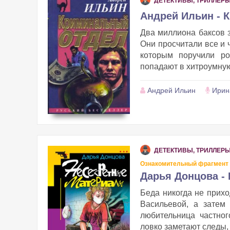
ДЕТЕКТИВЫ, ТРИЛЛЕР
Андрей Ильин - 
Два миллиона баксов з
Они просчитали все и 
которым поручили ро
попадают в хитроумную 
Андрей Ильин
Ирин
ДЕТЕКТИВЫ, ТРИЛЛЕР
Ознакомительный фрагмент
Дарья Донцова -
Беда никогда не прихо
Васильевой, а затем
любительница частног
ловко заметают следы, 