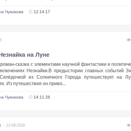
на Чумакова
12:14:17
8
Незнайка на Луне
роман-сказка с элементами научной фантастики и политич
иключениях Незнайки.В предыстории главных событий З
Селёдочкой из Солнечного Города путешествует на Лу
е. Из путешествия он приво...
на Чумакова
14:11:28
12-09-2018
Ы