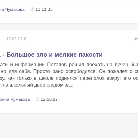
на Чумакова
11:11:33
17-09-2018
Ы
 - Большое зло и мелкие пакости
чати и информации Потапов решил поехать на вечер бы
но для себя. Просто рано освободился. Он пожалел о 
у, как только в школе поднялся переполох вокруг его о
 на школьный двор следом за...
рина Чумакова
12:58:17