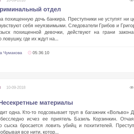
10-09-2018
Ы
Криминальный отдел
а похищенную дочь банкира. Преступники не уступят ни ц
чувствуют себя неуязвимыми. Следователи Грибов и Григо
зыск похищенной девочки, действуют на грани закон
ловушку, где их ждут на...
а Чумакова
05:36:10
10-09-2018
Ы
 Несекретные материалы
дит одна. Кто-то подсовывает труп в багажник «Вольво» 
 бесследно исчез ее приятель Базиль Корзинкин. Отчая
о сыска бросается ловить убийц и похитителей. Престу
обрывая все нити, котор...