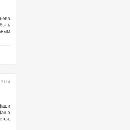
ьева
 быть
ьным
3114
Даши
Даша
ется,