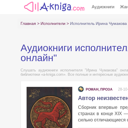
Аудиокниги
Жа
Главная
Исполнители
Исполнитель Ирина Чумакова
Аудиокниги исполнител
онлайн"
Слушать аудиокниги исполнителя "Ирина Чумакова" онла
библиотеки «a-kniga.com». Все полные и интересные аудиокн
28-10
РОМАН, ПРОЗА
Автор неизвестен
Сборник впервые пред
странах в конце XIX 
сильно отличающиеся от