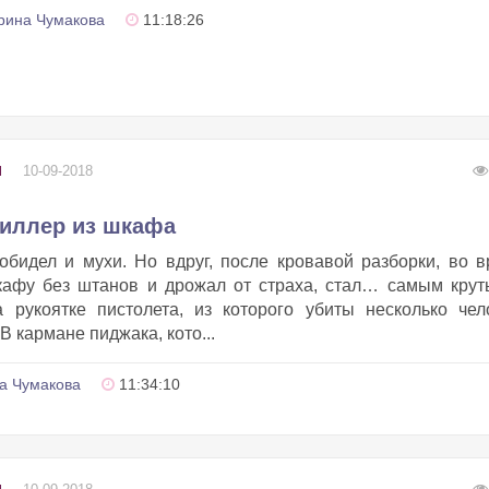
рина Чумакова
11:18:26
10-09-2018
Ы
Киллер из шкафа
обидел и мухи. Но вдруг, после кровавой разборки, во 
кафу без штанов и дрожал от страха, стал… самым кру
 рукоятке пистолета, из которого убиты несколько чел
В кармане пиджака, кото...
а Чумакова
11:34:10