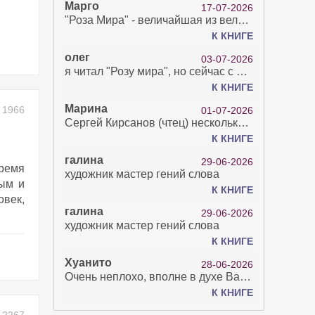
Марго
17-07-2026
"Роза Мира" - величайшая из великих Книг - она отвечает на все вопросы, прочитать её нелегко...
К КНИГЕ
олег
03-07-2026
я читал "Розу мира", но сейчас с возрастом зрение рухнуло. Но хочется ещё почитать. Просто захватывает. Хорошо, что есть А КНИГА. Спасибо за вашу работу.
К КНИГЕ
Марина
1966
01-07-2026
Сергей Кирсанов (чтец) несколько раз рыгнул в микрофон. В наушниках это было хорошо слышно и сильно неприятно. Я понимаю, что это бесплатная аудиокнига, но не до такой же степени наплевать на слушателя..
К КНИГЕ
галина
29-06-2026
время
художник мастер гений слова
тым и
К КНИГЕ
овек,
галина
29-06-2026
художник мастер гений слова
К КНИГЕ
Хуанито
28-06-2026
Очень неплохо, вполне в духе Варго!)
К КНИГЕ