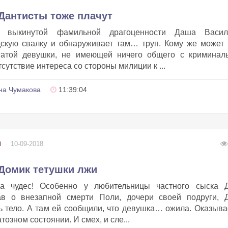
 Дантисты тоже плачут
о выкинутой фамильной драгоценности Даша Васил
дскую свалку и обнаруживает там… труп. Кому же может
гатой девушки, не имеющей ничего общего с криминал
утствие интереса со стороны милиции к ...
на Чумакова
11:39:04
10-09-2018
Ы
 Домик тетушки лжи
на чудес! Особенно у любительницы частного сыска 
ав о внезапной смерти Поли, дочери своей подруги, 
ь тело. А там ей сообщили, что девушка… ожила. Оказыва
тозном состоянии. И смех, и сле...