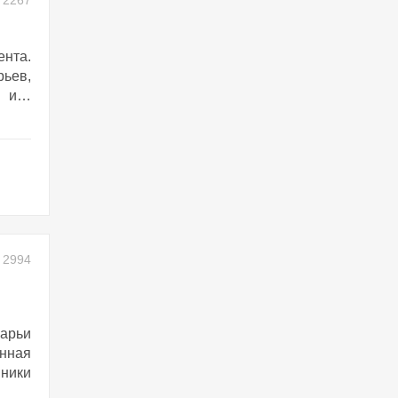
2267
ента.
рьев,
а и…
2994
Дарьи
нная
пники