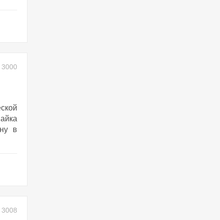
3000
еской
найка
ну в
3008