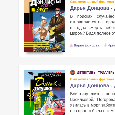
Ознакомительный фрагмент
Дарья Донцова -
В поисках случайн
отправляется на горо
выгодна смерть небо
миром? Видя полное отс
Дарья Донцова
Ири
ДЕТЕКТИВЫ, ТРИЛЛЕР
Ознакомительный фрагмент
Дарья Донцова -
Воистину жизнь пол
Васильевой. Погорев
явилась в морг забрат
она просто была в кома