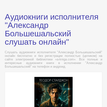
Аудиокниги исполнителя
"Александр
Большешальский
слушать онлайн"
Слушать аудиокниги исполнителя "Александр Большешальский"
онлайн бесплатно и без регистрации полностью (целиком) на
сайте электронной библиотеки «a-kniga.com». Все полные и
интересные аудиокниги книги в исполнении "Александр
Большешальский" на телефон и андроид.