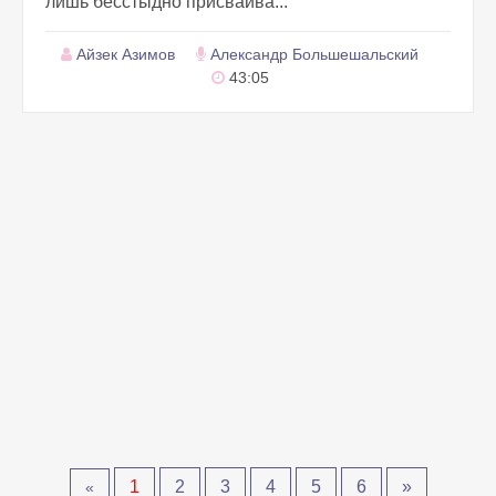
лишь бесстыдно присваива...
Айзек Азимов
Александр Большешальский
43:05
1
2
3
4
5
6
»
«