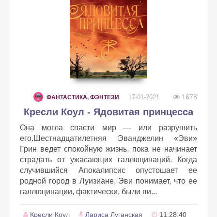
1678
17-01-2021
ФАНТАСТИКА, ФЭНТЕЗИ
Кресли Коул - Ядовитая принцесса
Она могла спасти мир — или разрушить
его.Шестнадцатилетняя Эванджелин «Эви»
Грин ведет спокойную жизнь, пока не начинает
страдать от ужасающих галлюцинаций. Когда
случившийся Апокалипсис опустошает ее
родной город в Луизиане, Эви понимает, что ее
галлюцинации, фактически, были ви...
Кресли Коул
Лариса Луганская
11:28:40