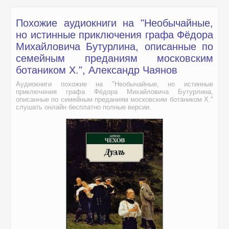
Похожие аудиокниги на "Необычайные,
но истинные приключения графа Фёдора
Михайловича Бутурлина, описанные по
семейным преданиям московским
ботаником Х.", Александр Чаянов
Аудиокниги похожие на "Необычайные, но истинные
приключения графа Фёдора Михайловича Бутурлина,
описанные по семейным преданиям московским ботаником Х."
слушать онлайн бесплатно полные версии.