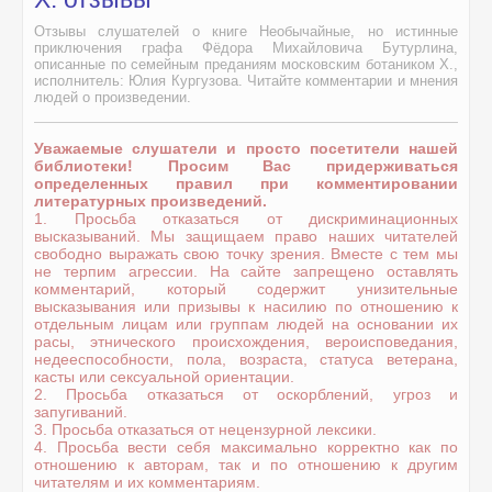
Отзывы слушателей о книге Необычайные, но истинные
приключения графа Фёдора Михайловича Бутурлина,
описанные по семейным преданиям московским ботаником Х.,
исполнитель: Юлия Кургузова. Читайте комментарии и мнения
людей о произведении.
Уважаемые слушатели и просто посетители нашей
библиотеки! Просим Вас придерживаться
определенных правил при комментировании
литературных произведений.
1. Просьба отказаться от дискриминационных
высказываний. Мы защищаем право наших читателей
свободно выражать свою точку зрения. Вместе с тем мы
не терпим агрессии. На сайте запрещено оставлять
комментарий, который содержит унизительные
высказывания или призывы к насилию по отношению к
отдельным лицам или группам людей на основании их
расы, этнического происхождения, вероисповедания,
недееспособности, пола, возраста, статуса ветерана,
касты или сексуальной ориентации.
2. Просьба отказаться от оскорблений, угроз и
запугиваний.
3. Просьба отказаться от нецензурной лексики.
4. Просьба вести себя максимально корректно как по
отношению к авторам, так и по отношению к другим
читателям и их комментариям.