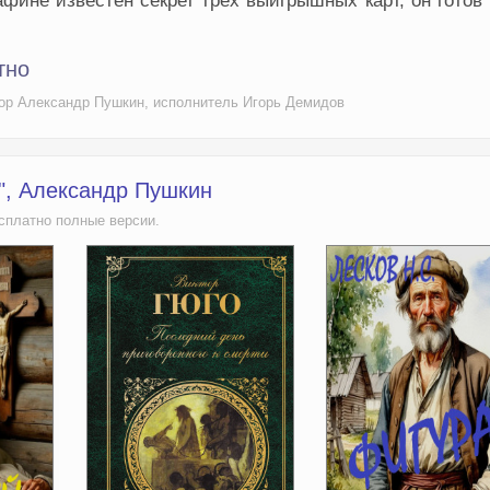
афине известен секрет трёх выигрышных карт, он готов
тно
тор Александр Пушкин, исполнитель Игорь Демидов
", Александр Пушкин
сплатно полные версии.