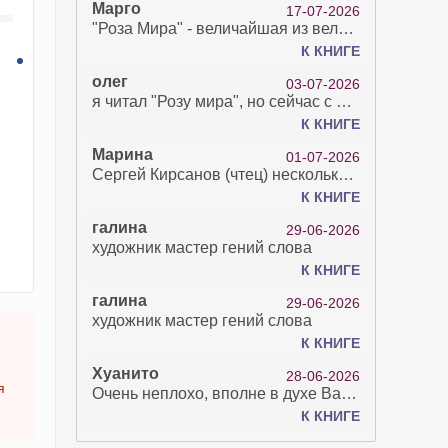
Марго
17-07-2026
"Роза Мира" - величайшая из великих Книг - она отвечает на все вопросы, прочитать её нелегко...
К КНИГЕ
олег
03-07-2026
я читал "Розу мира", но сейчас с возрастом зрение рухнуло. Но хочется ещё почитать. Просто захватывает. Хорошо, что есть А КНИГА. Спасибо за вашу работу.
К КНИГЕ
Марина
01-07-2026
Сергей Кирсанов (чтец) несколько раз рыгнул в микрофон. В наушниках это было хорошо слышно и сильно неприятно. Я понимаю, что это бесплатная аудиокнига, но не до такой же степени наплевать на слушателя..
К КНИГЕ
галина
29-06-2026
художник мастер гений слова
К КНИГЕ
галина
29-06-2026
художник мастер гений слова
К КНИГЕ
Хуанито
28-06-2026
я
Очень неплохо, вполне в духе Варго!)
К КНИГЕ