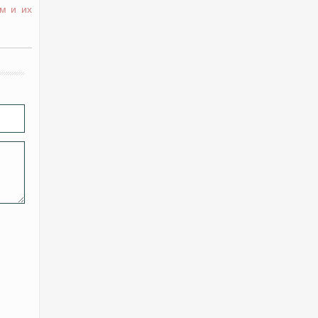
м и их