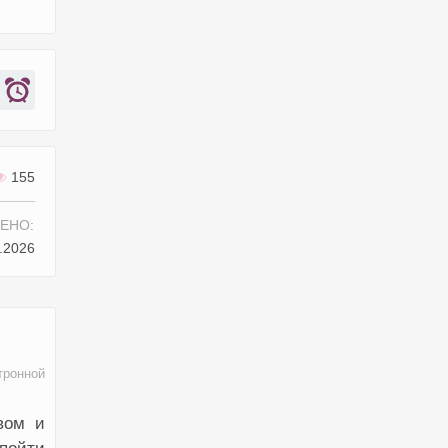
155
ЕНО:
.2026
тронной
вом и