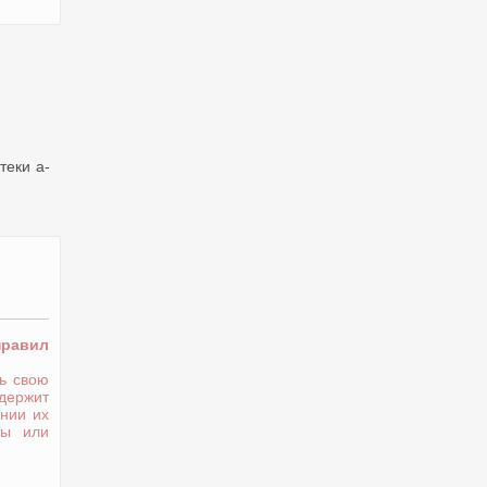
теки a-
правил
ь свою
держит
нии их
ты или