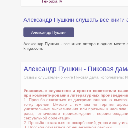
Генриха IV
Александр Пушкин слушать все книги 
Александр Пушкин
Александр Пушкин - все книги автора в одном месте 
kniga.com.
Александр Пушкин - Пиковая дам
Отзывы слушателей о книге Пиковая дама, исполнитель: И
Уважаемые слушатели и просто посетители наш
при комментировании литературных произведени
1. Просьба отказаться от дискриминационных выска
точку зрения. Вместе с тем мы не терпим агрес
унизительные высказывания или призывы к насилию
расы, этнического происхождения, вероисповедани
сексуальной ориентации.
2. Просьба отказаться от оскорблений, угроз и запугив
3. Просьба отказаться от нецензурной лексики.