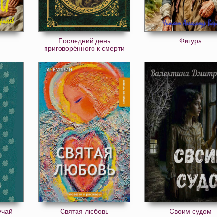
Последний день
Фигура
приговорённого к смерти
учай
Святая любовь
Своим судом