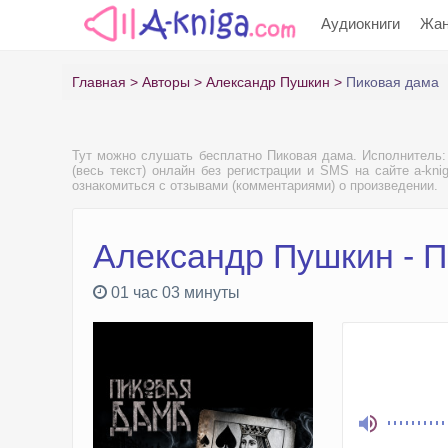
Аудиокниги
Жа
Главная
Авторы
Александр Пушкин
Пиковая дама
Тут можно слушать бесплатно Пиковая дама. Исполнитель
(весь текст) онлайн без регистрации и SMS на сайте a-kn
ознакомиться с отзывами (комментариями) о произведении.
Александр Пушкин - 
01 час 03 минуты