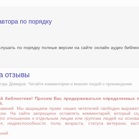
автора по порядку
слушать по порядку полные версии на сайте онлайн аудио библио
а отзывы
горь Демидов. Читайте комментарии и мнения людей о произведении.
ей библиотеки! Просим Вас придерживаться определенных 
й.
зываний. Мы защищаем право наших читателей свободно выражат
сии. На сайте запрещено оставлять комментарий, который со
 по отношению к отдельным лицам или группам людей на основа
я, недееспособности, пола, возраста, статуса ветерана, кас
аний.