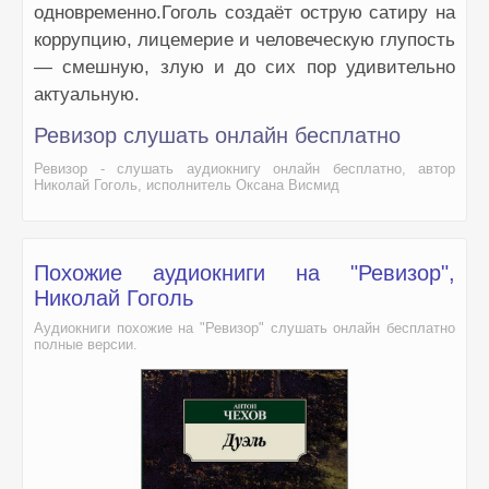
одновременно.Гоголь создаёт острую сатиру на
коррупцию, лицемерие и человеческую глупость
— смешную, злую и до сих пор удивительно
актуальную.
Ревизор слушать онлайн бесплатно
Ревизор - слушать аудиокнигу онлайн бесплатно, автор
Николай Гоголь, исполнитель Оксана Висмид
Похожие аудиокниги на "Ревизор",
Николай Гоголь
Аудиокниги похожие на "Ревизор" слушать онлайн бесплатно
полные версии.