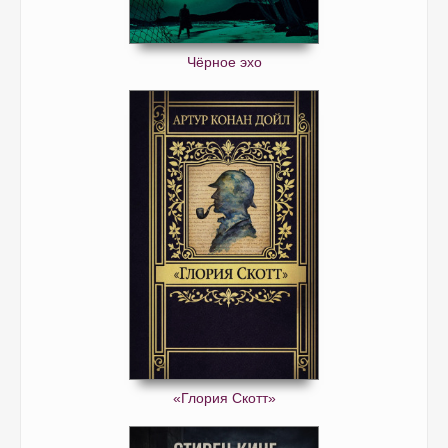
Чёрное эхо
«Глория Скотт»