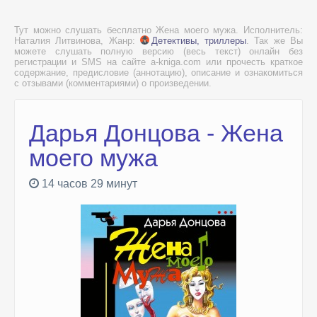
Тут можно слушать бесплатно Жена моего мужа. Исполнитель:
Наталия Литвинова, Жанр:
Детективы, триллеры
. Так же Вы
можете слушать полную версию (весь текст) онлайн без
регистрации и SMS на сайте a-kniga.com или прочесть краткое
содержание, предисловие (аннотацию), описание и ознакомиться
с отзывами (комментариями) о произведении.
Дарья Донцова - Жена
моего мужа
14 часов 29 минут