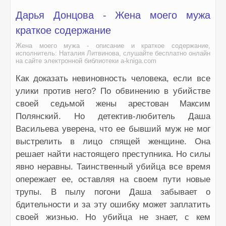
Дарья Донцова - Жена моего мужа
краткое содержание
Жена моего мужа - описание и краткое содержание,
исполнитель: Наталия Литвинова, слушайте бесплатно онлайн
на сайте электронной библиотеки a-kniga.com
Как доказать невиновность человека, если все
улики против него? По обвинению в убийстве
своей седьмой жены арестован Максим
Полянский. Но детектив-любитель Даша
Васильева уверена, что ее бывший муж не мог
выстрелить в лицо спящей женщине. Она
решает найти настоящего преступника. Но силы
явно неравны. Таинственный убийца все время
опережает ее, оставляя на своем пути новые
трупы. В пылу погони Даша забывает о
бдительности и за эту ошибку может заплатить
своей жизнью. Но убийца не знает, с кем