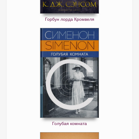
Горбун лорда Кромвеля
Голубая комната