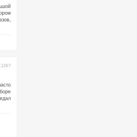
льшой
тором
зов,
1267
часто
ыборе
редал