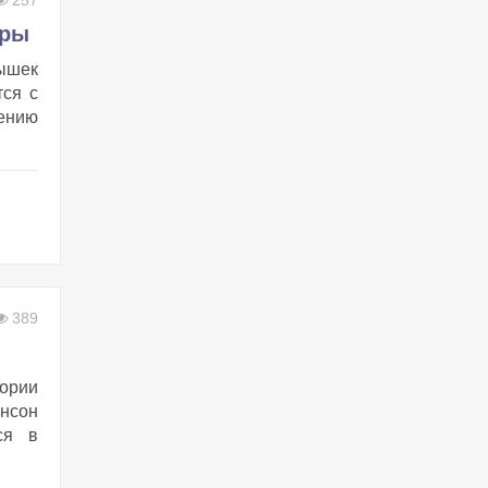
257
вры
тышек
тся с
ению
389
ории
нсон
ся в