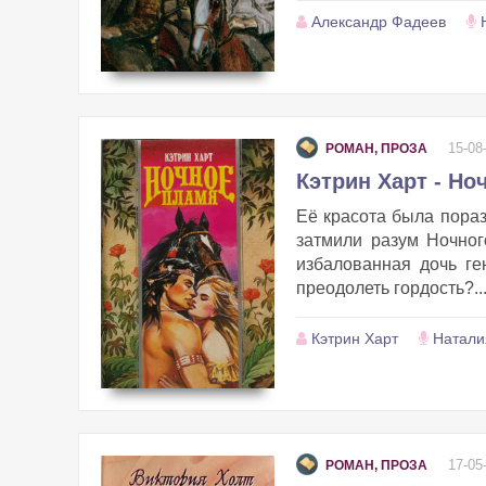
Александр Фадеев
15-08
РОМАН, ПРОЗА
Кэтрин Харт - Но
Её красота была пора
затмили разум Ночног
избалованная дочь г
преодолеть гордость?...
Кэтрин Харт
Натали
17-05
РОМАН, ПРОЗА