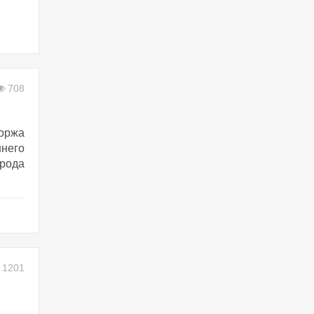
708
оржа
ннего
орода
1201