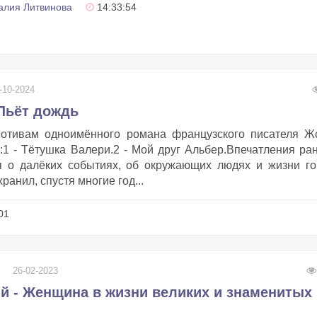
алия Литвинова
14:33:54
-10-2024
Льёт дождь
мотивам одноимённого романа французского писателя Ж
:1 - Тётушка Валери.2 - Мой друг Альбер.Впечатления ра
я о далёких событиях, об окружающих людях и жизни г
ранил, спустя многие год...
01
26-02-2023
й - Женщина в жизни великих и знаменитых