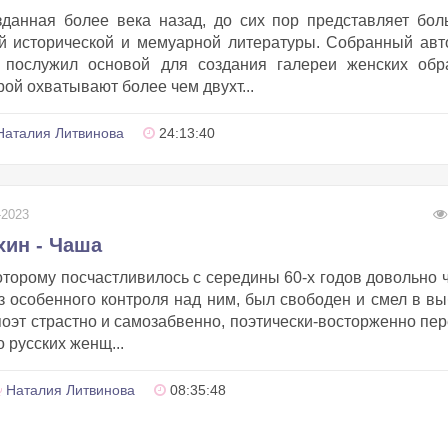
зданная более века назад, до сих пор представляет бо
й исторической и мемуарной литературы. Собранный ав
 послужил основой для создания галереи женских обра
ой охватывают более чем двухт...
Наталия Литвинова
24:13:40
-2023
ин - Чаша
торому посчастливилось с середины 60-х годов довольно 
з особенного контроля над ним, был свободен и смел в в
 поэт страстно и самозабвенно, поэтически-восторженно пе
 русских женщ...
Наталия Литвинова
08:35:48