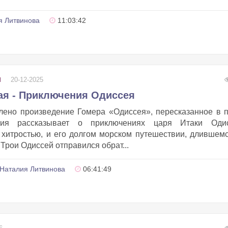
я Литвинова
11:03:42
20-12-2025
И
ая - Приключения Одиссея
влено произведение Гомера «Одиссея», пересказанное в 
ория рассказывает о приключениях царя Итаки Одис
 хитростью, и его долгом морском путешествии, длившем
Трои Одиссей отправился обрат...
Наталия Литвинова
06:41:49