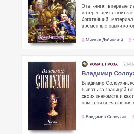
Эта книга, впервые и
интерес для любителе
богатейший материал
временные рамки котор
Михаил Дубинский
20-03
РОМАН, ПРОЗА
Владимир Солоух
Владимир Солоухин, ко
бывать за границей бе
своих знакомств и как
нам свои впечатления о
Владимир Солоухин