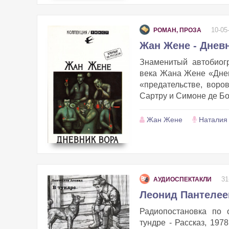
10-05
РОМАН, ПРОЗА
Жан Жене - Днев
Знаменитый автобиог
века Жана Жене «Дневн
«предательстве, воро
Сартру и Симоне де Бо
Жан Жене
Наталия
31
АУДИОСПЕКТАКЛИ
Леонид Пантелеев
Радиопостановка по 
тундре - Рассказ, 197