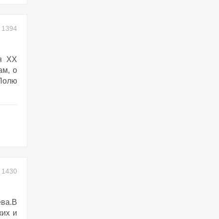
1394
я ХХ
ам, о
-Полю
1430
ва.В
ких и