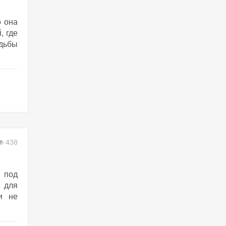
о она
, где
удьбы
438
 под
 для
и не