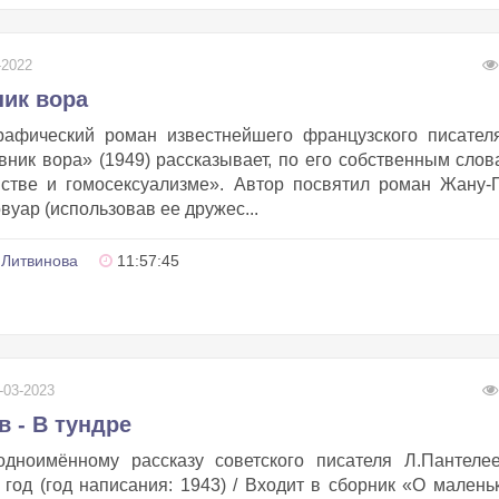
-2022
ник вора
рафический роман известнейшего французского писател
ик вора» (1949) рассказывает, по его собственным слов
встве и гомосексуализме». Автор посвятил роман Жану
вуар (использовав ее дружес...
 Литвинова
11:57:45
-03-2023
 - В тундре
одноимённому рассказу советского писателя Л.Пантелее
8 год (год написания: 1943) / Входит в сборник «О малень