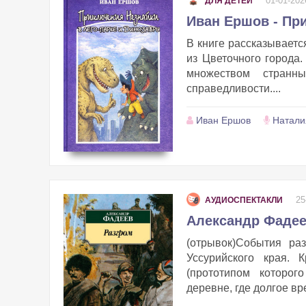
01-01-202
ДЛЯ ДЕТЕЙ
Иван Ершов - Пр
В книге рассказываетс
из Цветочного города.
множеством странн
справедливости....
Иван Ершов
Натали
25
АУДИОСПЕКТАКЛИ
Александр Фадее
(отрывок)События ра
Уссурийского края. 
(прототипом которог
деревне, где долгое вр