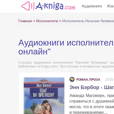
Аудиокниги
Жа
Главная
Исполнители
Исполнитель Наталия Литвин
Аудиокниги исполнител
онлайн"
Слушать аудиокниги исполнителя "Наталия Литвинова" он
библиотеки «a-kniga.com». Все полные и интересные аудиокн
13-01
РОМАН, ПРОЗА
Энн Бэрбор - Ша
Аманда Маговерн, при
справиться с душевной
могла, что в итоге ок
и переживаниями....