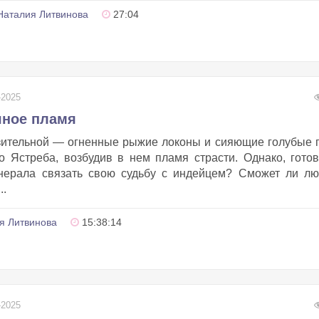
Наталия Литвинова
27:04
-2025
чное пламя
зительной — огненные рыжие локоны и сияющие голубые 
о Ястреба, возбудив в нем пламя страсти. Однако, гото
енерала связать свою судьбу с индейцем? Сможет ли лю
..
я Литвинова
15:38:14
-2025