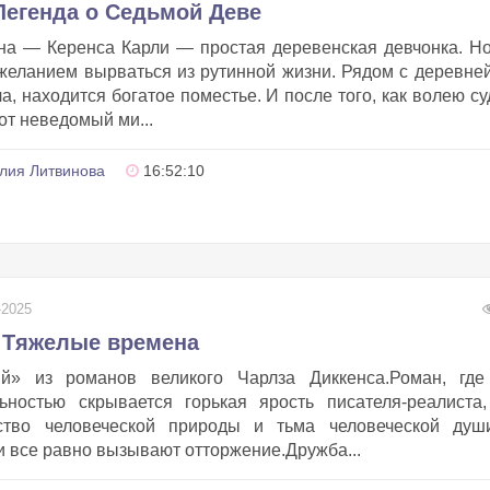
Легенда о Седьмой Деве
на — Керенса Карли — простая деревенская девчонка. Н
 желанием вырваться из рутинной жизни. Рядом с деревней
а, находится богатое поместье. И после того, как волею с
от неведомый ми...
лия Литвинова
16:52:10
-2025
- Тяжелые времена
й» из романов великого Чарлза Диккенса.Роман, где
ьностью скрывается горькая ярость писателя-реалиста,
ство человеческой природы и тьма человеческой душ
 все равно вызывают отторжение.Дружба...