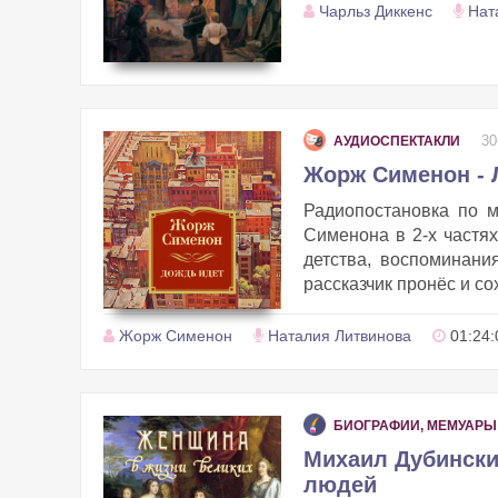
Чарльз Диккенс
Нат
30
АУДИОСПЕКТАКЛИ
Жорж Сименон - 
Радиопостановка по 
Сименона в 2-х частях
детства, воспоминани
рассказчик пронёс и сох
Жорж Сименон
Наталия Литвинова
01:24:
БИОГРАФИИ, МЕМУАРЫ
Михаил Дубински
людей