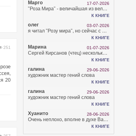
Марго
17-07-2026
"Роза Мира" - величайшая из великих Книг - она отвечает на все вопросы, прочитать её нелегко...
К КНИГЕ
олег
03-07-2026
я читал "Розу мира", но сейчас с возрастом зрение рухнуло. Но хочется ещё почитать. Просто захватывает. Хорошо, что есть А КНИГА. Спасибо за вашу работу.
К КНИГЕ
Марина
251
01-07-2026
Сергей Кирсанов (чтец) несколько раз рыгнул в микрофон. В наушниках это было хорошо слышно и сильно неприятно. Я понимаю, что это бесплатная аудиокнига, но не до такой же степени наплевать на слушателя..
К КНИГЕ
прозе
галина
29-06-2026
сея,
художник мастер гений слова
ся 20
К КНИГЕ
галина
29-06-2026
художник мастер гений слова
К КНИГЕ
Хуанито
28-06-2026
Очень неплохо, вполне в духе Варго!)
К КНИГЕ