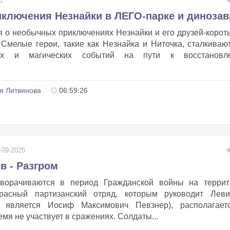
6
иключения Незнайки в ЛЕГО-парке и диноза
я о необычных приключениях Незнайки и его друзей-коро
 Смелые герои, такие как Незнайка и Ниточка, сталкиваю
ых и магических событий на пути к восстановл
я Литвинова
06:59:26
-09-2025
в - Разгром
зворачиваются в период Гражданской войны на террит
Красный партизанский отряд, которым руководит Леви
о является Иосиф Максимович Певзнер), располагает
емя не участвует в сражениях. Солдаты...