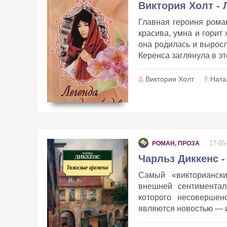
Виктория Холт - 
Главная героиня рома
красива, умна и горит
она родилась и выросл
Керенса заглянула в эт
Виктория Холт
Ната
17-05
РОМАН, ПРОЗА
Чарльз Диккенс 
Самый «викториански
внешней сентиментал
которого несовершен
являются новостью — и