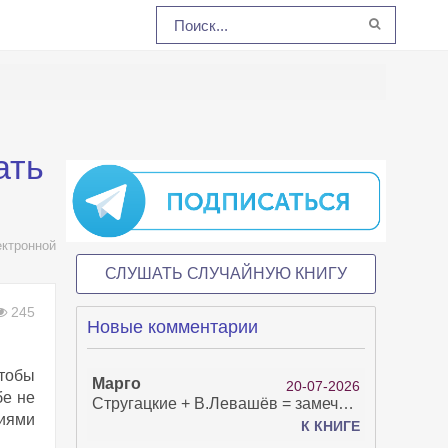
ать
ектронной
СЛУШАТЬ СЛУЧАЙНУЮ КНИГУ
245
Новые комментарии
чтобы
Марго
20-07-2026
бе не
Стругацкие + В.Левашёв = замечательно!
циями
К КНИГЕ