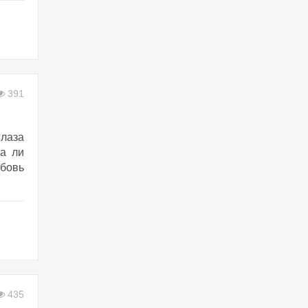
391
глаза
ва ли
бовь
435