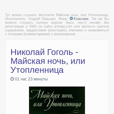
Тут можно слушать бесплатно Майская ночь, или Утопленница.
Исполнитель: Андрей Паньшин, Жанр:
Классика
. Так же Вы
можете слушать полную версию (весь текст) онлайн без
регистрации и SMS на сайте a-kniga.com или прочесть краткое
содержание, предисловие (аннотацию), описание и ознакомиться
с отзывами (комментариями) о произведении.
Николай Гоголь -
Майская ночь, или
Утопленница
01 час 23 минуты