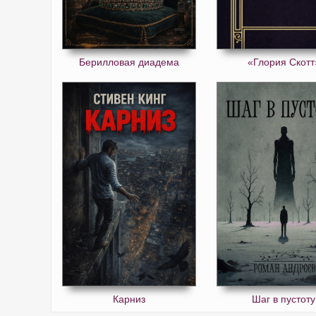
Берилловая диадема
«Глория Скотт
Карниз
Шаг в пустоту