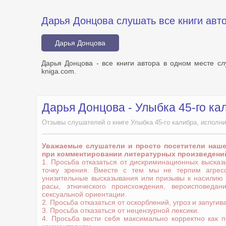
Дарья Донцова слушать все книги авт
Дарья Донцова
Дарья Донцова - все книги автора в одном месте с
kniga.com.
Дарья Донцова - Улыбка 45-го ка
Отзывы слушателей о книге Улыбка 45-го калибра, исполн
Уважаемые слушатели и просто посетители наш
при комментировании литературных произведени
1. Просьба отказаться от дискриминационных выска
точку зрения. Вместе с тем мы не терпим агрес
унизительные высказывания или призывы к насилию
расы, этнического происхождения, вероисповедани
сексуальной ориентации.
2. Просьба отказаться от оскорблений, угроз и запугив
3. Просьба отказаться от нецензурной лексики.
4. Просьба вести себя максимально корректно как 