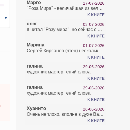
Марго
17-07-2026
"Роза Мира" - величайшая из великих Книг - она отвечает на все вопросы, прочитать её нелегко...
К КНИГЕ
олег
03-07-2026
я читал "Розу мира", но сейчас с возрастом зрение рухнуло. Но хочется ещё почитать. Просто захватывает. Хорошо, что есть А КНИГА. Спасибо за вашу работу.
К КНИГЕ
Марина
01-07-2026
Сергей Кирсанов (чтец) несколько раз рыгнул в микрофон. В наушниках это было хорошо слышно и сильно неприятно. Я понимаю, что это бесплатная аудиокнига, но не до такой же степени наплевать на слушателя..
К КНИГЕ
галина
29-06-2026
художник мастер гений слова
К КНИГЕ
галина
29-06-2026
художник мастер гений слова
К КНИГЕ
я
Хуанито
28-06-2026
Очень неплохо, вполне в духе Варго!)
К КНИГЕ