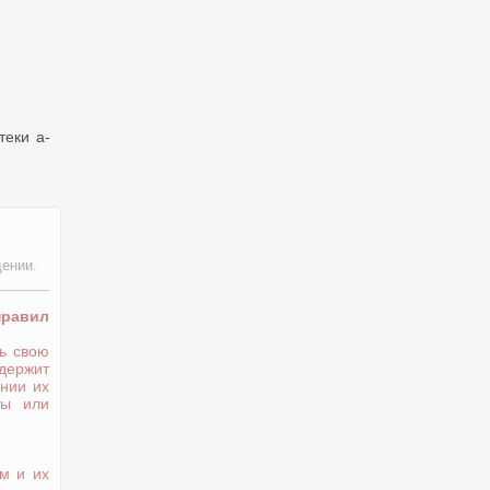
теки a-
дении.
правил
ь свою
держит
нии их
ты или
м и их