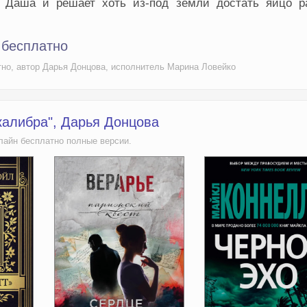
т Даша и решает хоть из-под земли достать яйцо р
 бесплатно
тно, автор Дарья Донцова, исполнитель Марина Ловейко
калибра", Дарья Донцова
лайн бесплатно полные версии.