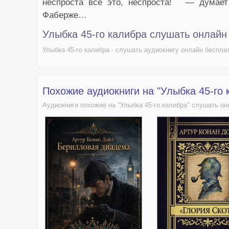
неспроста все это, неспроста! ` — думае
Фаберже…
Улыбка 45-го калибра слушать онлайн
Улыбка 45-го калибра - слушать аудиокнигу онлайн беспла
Похожие аудиокниги на "Улыбка 45-го 
Аудиокниги похожие на "Улыбка 45-го калибра" слушать он