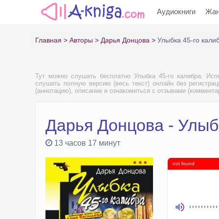
Аудиокниги
Жа
Главная
Авторы
Дарья Донцова
Улыбка 45-го кали
Тут можно слушать бесплатно Улыбка 45-го калибра. Ис
слушать полную версию (весь текст) онлайн без регистрац
(аннотацию), описание и ознакомиться с отзывами (коммента
Дарья Донцова - Улыб
13 часов 17 минут
not found