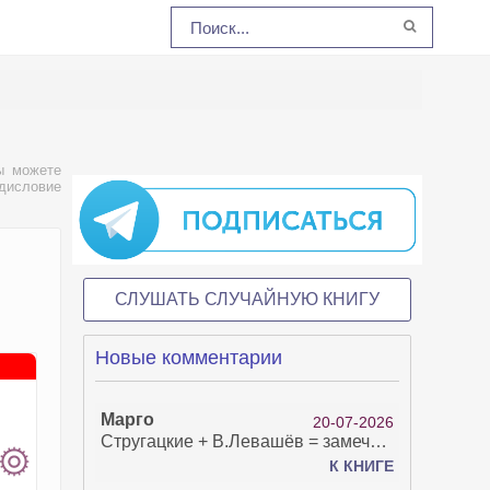
ы можете
едисловие
СЛУШАТЬ СЛУЧАЙНУЮ КНИГУ
Новые комментарии
Марго
20-07-2026
Стругацкие + В.Левашёв = замечательно!
К КНИГЕ