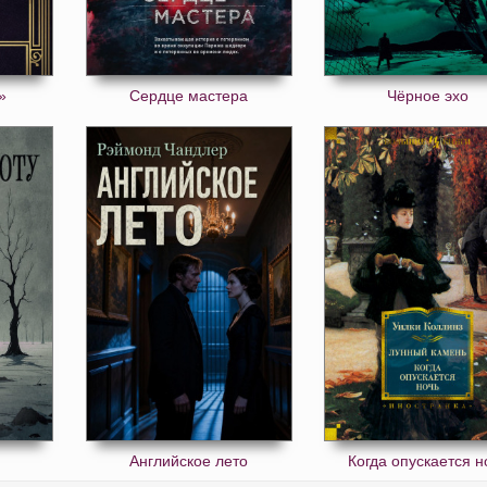
»
Сердце мастера
Чёрное эхо
Английское лето
Когда опускается н