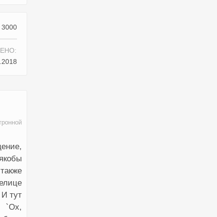
3000
ЕНО:
.2018
тронной
щение,
якобы
 также
елице
 И тут
 `Ох,