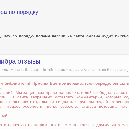
ора по порядку
лушать по порядку полные версии на сайте онлайн аудио библио
либра отзывы
итель: Марина Ловейко. Читайте комментарии и мнения людей о произве
ей библиотеки! Просим Вас придерживаться определенных 
й.
зываний. Мы защищаем право наших читателей свободно выражат
сии. На сайте запрещено оставлять комментарий, который со
 по отношению к отдельным лицам или группам людей на основа
я, недееспособности, пола, возраста, статуса ветерана, кас
аний.
по отношению к авторам, так и по отношению к другим читателя