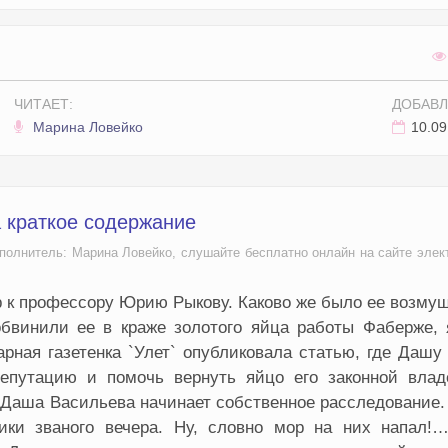
ЧИТАЕТ:
ДОБАВЛ
Марина Ловейко
10.09
а краткое содержание
исполнитель: Марина Ловейко, слушайте бесплатно онлайн на сайте элек
 к профессору Юрию Рыкову. Каково же было ее возму
обвинили ее в краже золотого яйца работы Фаберже, 
рная газетенка `Улет` опубликовала статью, где Дашу
епутацию и помочь вернуть яйцо его законной влад
Даша Васильева начинает собственное расследование.
ики званого вечера. Ну, словно мор на них напал!…