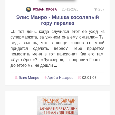
257
20-12-2025
РОМАН, ПРОЗА
Элис Манро - Мишка косолапый
гору перелез
«В тот день, когда случился этот ее уход из
супермаркета, за ужином она ему сказала:– Ты
ведь знаешь, чтó в конце концов со мной
придется сделать, верно? Тебе придется
поместить меня в тот пансионат. Как его там,
«Лукозёрье»?– «Лугозеро», – поправил Грант. –
До этого мы не дошли ...
Элис Манро
Артём Назаров
02:01:03