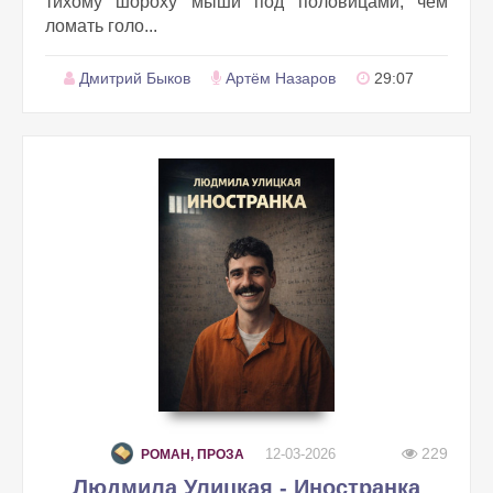
тихому шороху мыши под половицами, чем
ломать голо...
Дмитрий Быков
Артём Назаров
29:07
229
12-03-2026
РОМАН, ПРОЗА
Людмила Улицкая - Иностранка