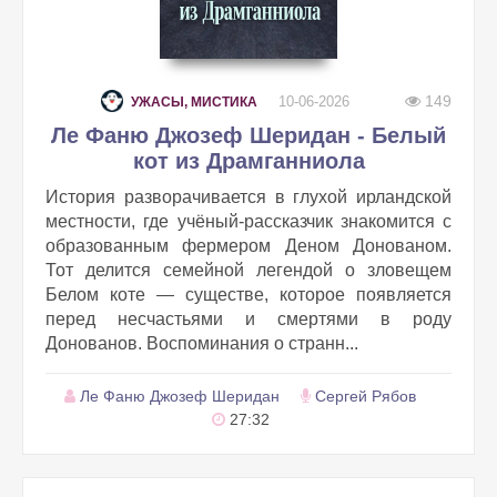
149
10-06-2026
УЖАСЫ, МИСТИКА
Ле Фаню Джозеф Шеридан - Белый
кот из Драмганниола
История разворачивается в глухой ирландской
местности, где учёный-рассказчик знакомится с
образованным фермером Деном Донованом.
Тот делится семейной легендой о зловещем
Белом коте — существе, которое появляется
перед несчастьями и смертями в роду
Донованов. Воспоминания о странн...
Ле Фаню Джозеф Шеридан
Сергей Рябов
27:32