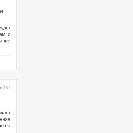
и
удет
ем и
ание
782
жает
енняя
ые на