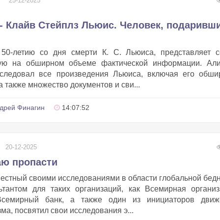
25-12-2025
 - Клайв Стейплз Льюис. Человек, подаривш
 50-летию со дня смерти К. С. Льюиса, представляет с
ую на обширном объеме фактической информации. Али
сследовал все произведения Льюиса, включая его обши
а также множество документов и сви...
дрей Финагин
14:07:52
20-12-2025
аю пропасти
естный своими исследованиями в области глобальной бед
ьтантом для таких организаций, как Всемирная организ
Всемирный банк, а также один из инициаторов движ
ма, посвятил свои исследования э...