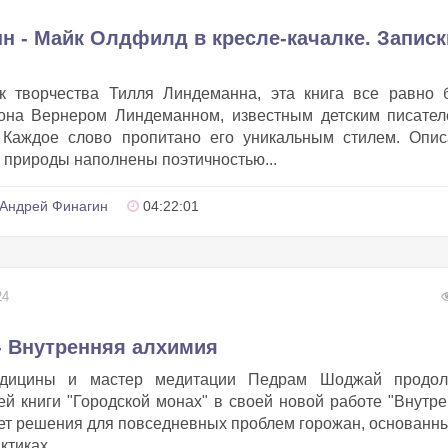
н - Майк Олдфилд в кресле-качалке. Записк
к творчества Тилля Линдеманна, эта книга все равно б
 она Вернером Линдеманном, известным детским писател
. Каждое слово пропитано его уникальным стилем. Опис
 природы наполнены поэтичностью...
Андрей Финагин
04:22:01
24
 Внутренняя алхимия
едицины и мастер медитации Педрам Шоджай продол
ей книги "Городской монах" в своей новой работе "Внутр
ет решения для повседневных проблем горожан, основанн
иках, ...