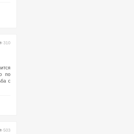
310
ится
ю по
ьба с
503