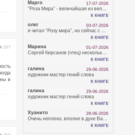
Марго
17-07-2026
"Роза Мира" - величайшая из великих Книг - она отвечает на все вопросы, прочитать её нелегко...
К КНИГЕ
олег
03-07-2026
я читал "Розу мира", но сейчас с возрастом зрение рухнуло. Но хочется ещё почитать. Просто захватывает. Хорошо, что есть А КНИГА. Спасибо за вашу работу.
К КНИГЕ
Марина
257
01-07-2026
Сергей Кирсанов (чтец) несколько раз рыгнул в микрофон. В наушниках это было хорошо слышно и сильно неприятно. Я понимаю, что это бесплатная аудиокнига, но не до такой же степени наплевать на слушателя..
К КНИГЕ
ность
галина
29-06-2026
ногда
художник мастер гений слова
ены в
К КНИГЕ
галина
29-06-2026
художник мастер гений слова
К КНИГЕ
Хуанито
28-06-2026
Очень неплохо, вполне в духе Варго!)
К КНИГЕ