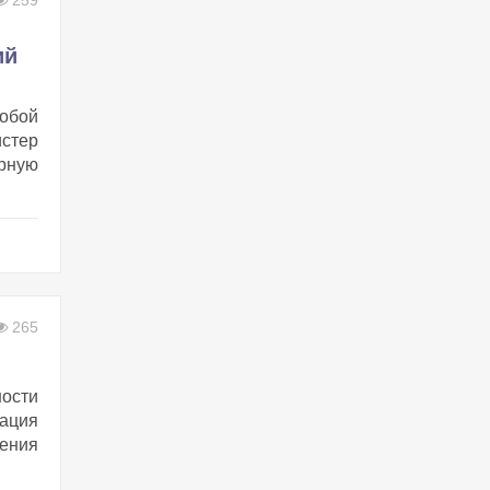
259
ий
обой
стер
рную
265
ности
ация
ения