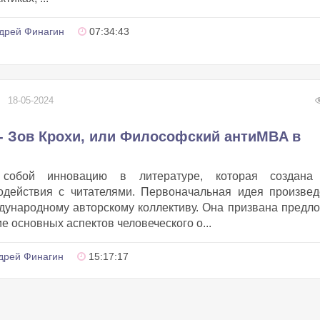
дрей Финагин
07:34:43
18-05-2024
- Зов Крохи, или Философский антиMBA в
 собой инновацию в литературе, которая создана
одействия с читателями. Первоначальная идея произве
ународному авторскому коллективу. Она призвана предл
е основных аспектов человеческого о...
дрей Финагин
15:17:17