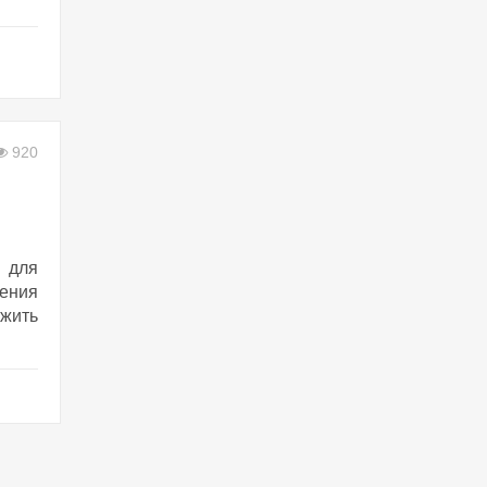
920
 для
дения
ожить