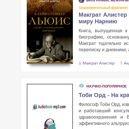
БИОГРАФИИ, МЕМУАРЫ
Ознакомительный фрагмент
Макграт Алистер
миру Нарнию
Книга, выпущенная к
биографию, основанн
Макграт тщательно и
переписку и дневники, 
Макграт Алистер
Ан
НАУЧНО-ПОПУЛЯРНОЕ
Тоби Орд - На кр
Философ Тоби Орд, изв
и работавший консул
здравоохранения и 
эффективного альтруиз