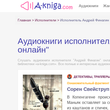
Аудиокниги
Жа
Главная
Исполнители
Исполнитель Андрей Финагин
Аудиокниги исполнител
онлайн"
Слушать аудиокниги исполнителя "Андрей Финагин" онла
библиотеки «a-kniga.com». Все полные и интересные аудиокн
ДЕТЕКТИВЫ, ТРИЛЛЕР
Ознакомительный фрагмент
Сорен Свейструп
В Копенгагене проис
Маньяк оставляет за 
из каштанов и спичек,