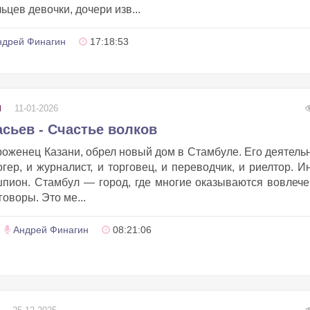
ьцев девочки, дочери изв...
ндрей Финагин
17:18:53
11-01-2026
Ы
сьев - Счастье волков
оженец Казани, обрел новый дом в Стамбуле. Его деятель
гер, и журналист, и торговец, и переводчик, и риелтор. И
шпион. Стамбул — город, где многие оказываются вовлеч
оворы. Это ме...
Андрей Финагин
08:21:06