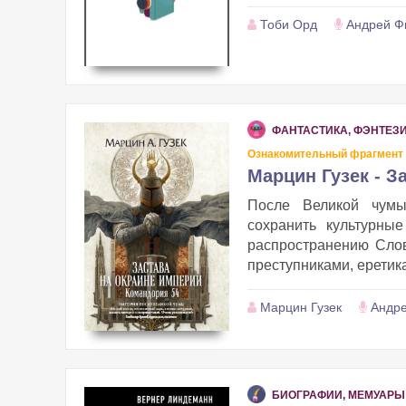
Тоби Орд
Андрей Ф
ФАНТАСТИКА, ФЭНТЕЗ
Ознакомительный фрагмент
Марцин Гузек - З
После Великой чумы
сохранить культурны
распространению Слов
преступниками, еретика
Марцин Гузек
Андре
БИОГРАФИИ, МЕМУАРЫ