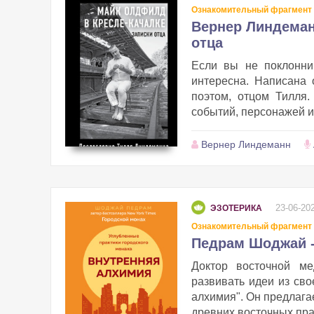
Ознакомительный фрагмент
Вернер Линдеман
отца
Если вы не поклонни
интересна. Написана
поэтом, отцом Тилля
событий, персонажей и
Вернер Линдеманн
23-06-20
ЭЗОТЕРИКА
Ознакомительный фрагмент
Педрам Шоджай -
Доктор восточной м
развивать идеи из сво
алхимия". Он предлага
древних восточных практ