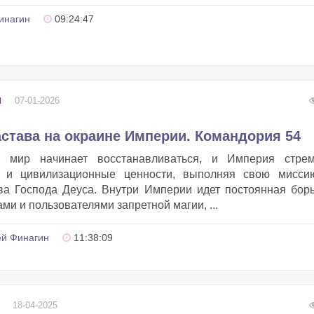
инагин
09:24:47
07-01-2026
И
астава на окраине Империи. Командория 54
 мир начинает восстанавливаться, и Империя стрем
е и цивилизационные ценности, выполняя свою мисси
а Господа Деуса. Внутри Империи идет постоянная бор
ми и пользователями запретной магии, ...
й Финагин
11:38:09
18-04-2025