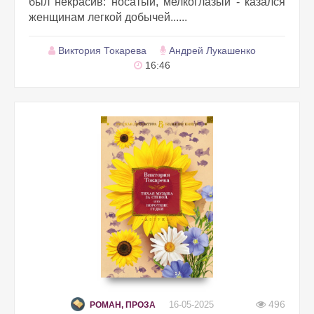
был некрасив: носатый, мелкоглазый - казался
женщинам легкой добычей......
Виктория Токарева
Андрей Лукашенко
16:46
496
16-05-2025
РОМАН, ПРОЗА