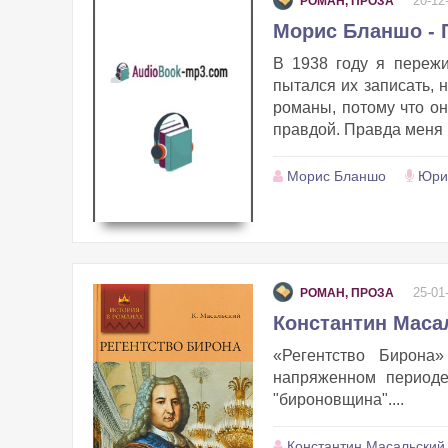
20-12
РОМАН, ПРОЗА
Морис Бланшо - 
В 1938 году я пережи
пытался их записать, 
романы, потому что он
правдой. Правда меня не
Морис Бланшо
Юри
25-01
РОМАН, ПРОЗА
Константин Масал
«Регентство Бирона
напряженном периоде
"бироновщина"....
Константин Масальский