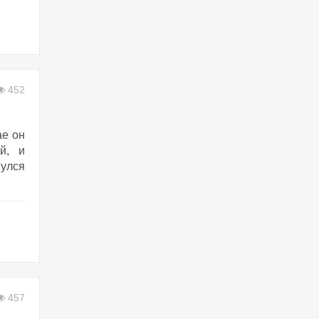
452
ае он
й, и
нулся
457