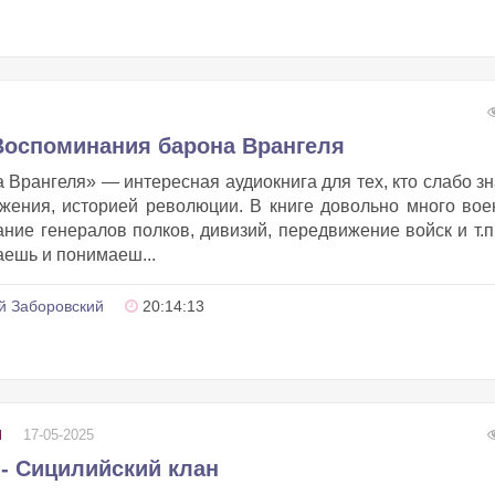
 Воспоминания барона Врангеля
Врангеля» — интересная аудиокнига для тех, кто слабо з
ижения, историей революции. В книге довольно много во
ние генералов полков, дивизий, передвижение войск и т.п.
аешь и понимаеш...
 Заборовский
20:14:13
17-05-2025
Ы
 - Сицилийский клан