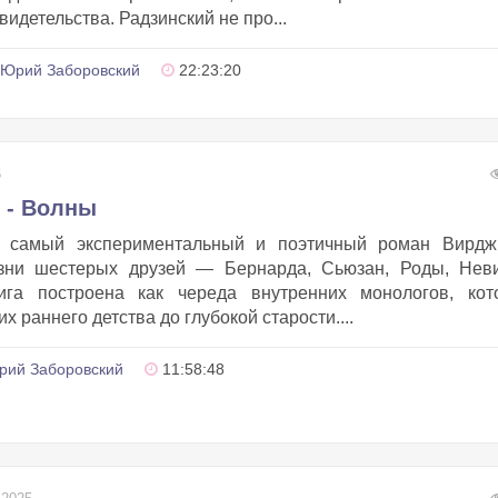
идетельства. Радзинский не про...
Юрий Заборовский
22:23:20
6
 - Волны
 самый экспериментальный и поэтичный роман Вирдж
зни шестерых друзей — Бернарда, Сьюзан, Роды, Неви
га построена как череда внутренних монологов, кот
х раннего детства до глубокой старости....
рий Заборовский
11:58:48