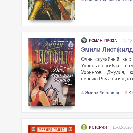
27-12
РОМАН, ПРОЗА
Эмили Листфилд 
Один случайный выст
Уоринга погибла, а 
Уорингов, Джулия, к
версию.Роман изящно и
Эмили Листфилд
Ю
13-02-2026
ИСТОРИЯ