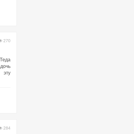
270
Теда
дочь
 эту
284