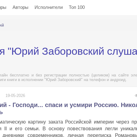
нры
Авторы
Исполнители
Топ 100
ий
я "Юрий Заборовский слуша
айн бесплатно и без регистрации полностью (целиком) на сайте эле
иги книги в исполнении "Юрий Заборовский" на телефон и андроид.
19-05-2026
й - Господи... спаси и усмири Россию. Нико
ь
матическую картину заката Российской империи через п
 II и его семьи. В основу повествования легли уника
 дневники современников, личная переписка Романов