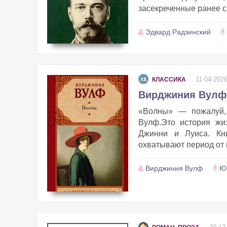
засекреченные ранее св
Эдвард Радзинский
11-04-202
КЛАССИКА
Вирджиния Вулф
«Волны» — пожалуй,
Вулф.Это история жи
Джинни и Луиса. Кни
охватывают период от и
Вирджиния Вулф
Ю