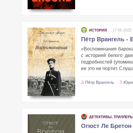
17-05-2025
ИСТОРИЯ
Пётр Врангель -
«Воспоминания барона 
с историей белого дв
подробностей (упомина
ее это не портит. Слуш
Пётр Врангель
Юрий
ДЕТЕКТИВЫ, ТРИЛЛЕР
Огюст Ле Бретон