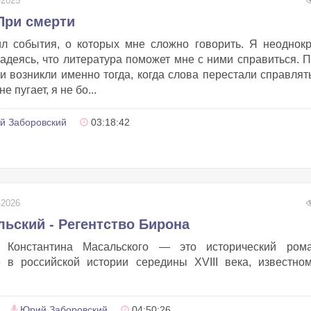
-2025
При смерти
л события, о которых мне сложно говорить. Я неоднок
надеясь, что литература поможет мне с ними справиться. 
и возникли именно тогда, когда слова перестали справлят
 пугает, я не бо...
й Заборовский
03:18:42
-2026
ьский - Регентство Бирона
» Константина Масальского — это исторический ром
 в российской истории середины XVIII века, известном
Юрий Заборовский
04:50:26