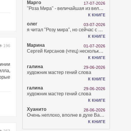
Марго
17-07-2026
"Роза Мира" - величайшая из великих Книг - она отвечает на все вопросы, прочитать её нелегко...
К КНИГЕ
олег
03-07-2026
я читал "Розу мира", но сейчас с возрастом зрение рухнуло. Но хочется ещё почитать. Просто захватывает. Хорошо, что есть А КНИГА. Спасибо за вашу работу.
К КНИГЕ
Марина
196
01-07-2026
Сергей Кирсанов (чтец) несколько раз рыгнул в микрофон. В наушниках это было хорошо слышно и сильно неприятно. Я понимаю, что это бесплатная аудиокнига, но не до такой же степени наплевать на слушателя..
К КНИГЕ
инии
галина
29-06-2026
лла,
художник мастер гений слова
орые
К КНИГЕ
галина
29-06-2026
художник мастер гений слова
К КНИГЕ
Хуанито
28-06-2026
Очень неплохо, вполне в духе Варго!)
К КНИГЕ