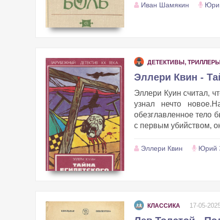
Иван Шамякин
Юри
ДЕТЕКТИВЫ, ТРИЛЛЕР
Эллери Квин - Та
Эллери Куин считал, ч
узнал нечто новое.Н
обезглавленное тело б
с первым убийством, он
Эллери Квин
Юрий 
17-05-202
КЛАССИКА