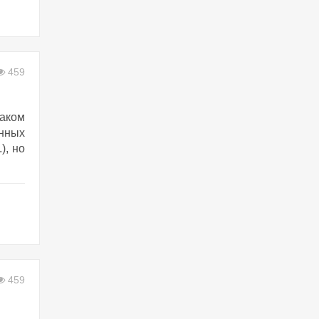
459
наком
енных
), но
459