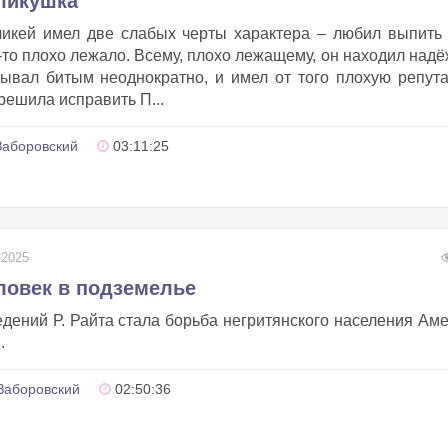
оликушка
икей имел две слабых черты характера – любил выпить
о-то плохо лежало. Всему, плохо лежащему, он находил над
бывал битым неоднократно, и имел от того плохую репут
решила исправить П...
аборовский
03:11:25
-2025
ловек в подземелье
дений Р. Райта стала борьба негритянского населения Ам
.
Заборовский
02:50:36