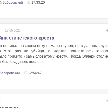
й Заборовский
17:33:20
17-05-2025
Ы
йна египетского креста
то повидал на своем веку немало трупов, но в данном случ
а этот раз не убийца, а жертва поплатилась голово
ыло прибито к замысловатому кресту…Когда Эллери столк
 был озадачен, после в...
Заборовский
12:54:47
5