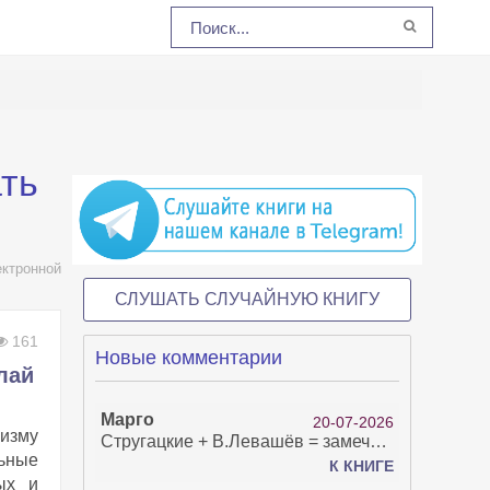
ть
ктронной
СЛУШАТЬ СЛУЧАЙНУЮ КНИГУ
161
Новые комментарии
лай
Марго
20-07-2026
ризму
Стругацкие + В.Левашёв = замечательно!
льные
К КНИГЕ
ых и