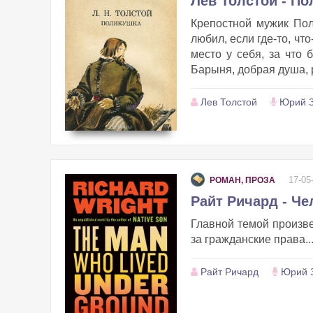
Лев Толстой - П
Крепостной мужик Пол
любил, если где-то, чт
место у себя, за что 
Барыня, добрая душа, 
Лев Толстой
Юрий З
17-05
РОМАН, ПРОЗА
Райт Ричард - Че
Главной темой произве
за гражданские права...
Райт Ричард
Юрий 