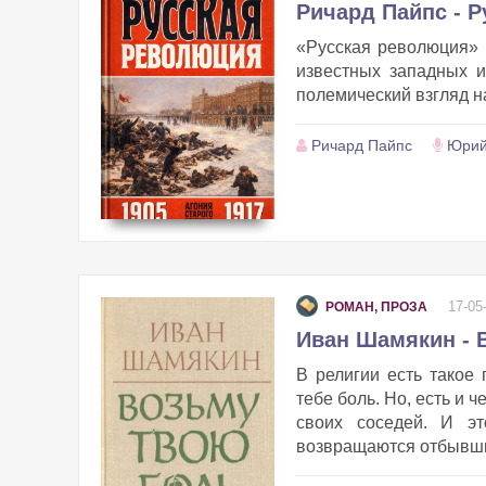
Ричард Пайпс - 
«Русская революция» 
известных западных и
полемический взгляд на
Ричард Пайпс
Юрий
17-05
РОМАН, ПРОЗА
Иван Шамякин - 
В религии есть такое
тебе боль. Но, есть и 
своих соседей. И эт
возвращаются отбывшие