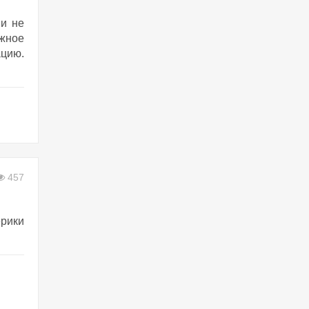
 и не
ёжное
ацию.
457
ерики