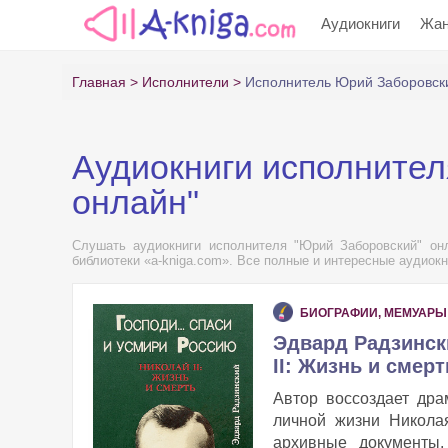
Аудиокниги
Жа
Главная
Исполнители
Исполнитель Юрий Заборовск
Аудиокниги исполнител
онлайн"
Слушать аудиокниги исполнителя "Юрий Заборовский" онл
библиотеки «a-kniga.com». Все полные и интересные аудиокн
БИОГРАФИИ, МЕМУАРЫ
Эдвард Радзински
II: Жизнь и смерт
Автор воссоздает дра
личной жизни Николая
архивные документы,