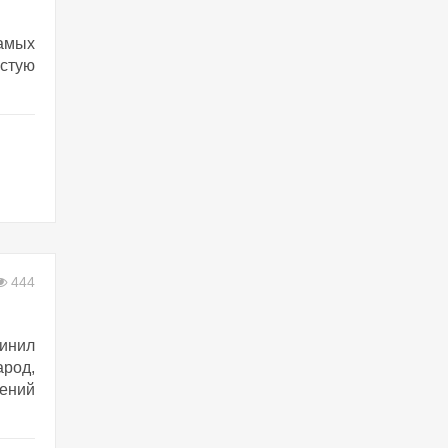
самых
астую
444
чинил
арод,
ений