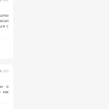
263
ратно
Писал
ься с
263
ан о
 как