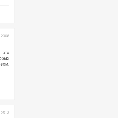
2308
— это
торых
овом,
2513