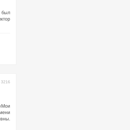
у был
ктор
3216
 «Мои
мени
вны.