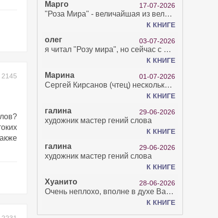
Марго
17-07-2026
"Роза Мира" - величайшая из великих Книг - она отвечает на все вопросы, прочитать её нелегко...
К КНИГЕ
олег
03-07-2026
я читал "Розу мира", но сейчас с возрастом зрение рухнуло. Но хочется ещё почитать. Просто захватывает. Хорошо, что есть А КНИГА. Спасибо за вашу работу.
К КНИГЕ
Марина
2145
01-07-2026
Сергей Кирсанов (чтец) несколько раз рыгнул в микрофон. В наушниках это было хорошо слышно и сильно неприятно. Я понимаю, что это бесплатная аудиокнига, но не до такой же степени наплевать на слушателя..
К КНИГЕ
галина
29-06-2026
лов?
художник мастер гений слова
оких
К КНИГЕ
акже
галина
29-06-2026
художник мастер гений слова
К КНИГЕ
Хуанито
28-06-2026
Очень неплохо, вполне в духе Варго!)
К КНИГЕ