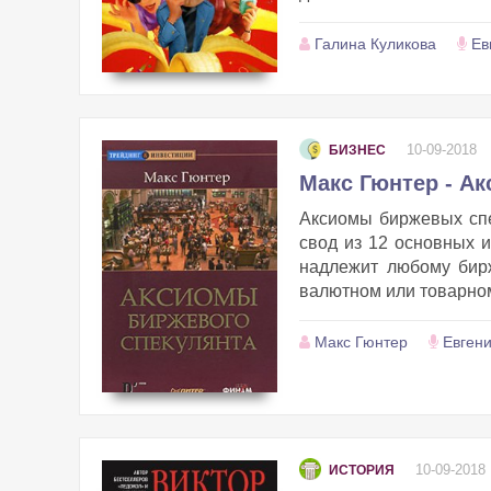
Галина Куликова
Ев
10-09-2018
БИЗНЕС
Макс Гюнтер - А
Аксиомы биржевых спе
свод из 12 основных 
надлежит любому бирж
валютном или товарном.
Макс Гюнтер
Евген
10-09-2018
ИСТОРИЯ