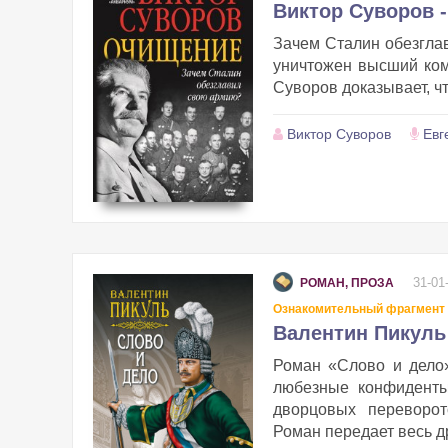
Виктор Суворов 
Зачем Сталин обезгла
уничтожен высший ко
Суворов доказывает, ч
Виктор Суворов
Евг
31-01
РОМАН, ПРОЗА
Ознакомительный фрагмент
Валентин Пикуль 
Роман «Слово и дело»
любезные конфиденты
дворцовых переворо
Роман передает весь д