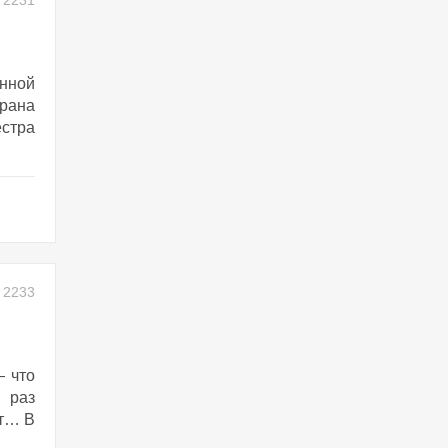
2231
анной
рана
стра
2233
— что
 раз
ут… В