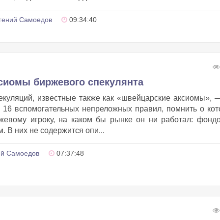
гений Самоедов
09:34:40
ксиомы биржевого спекулянта
куляций, известные также как «швейцарские аксиомы», 
и 16 вспомогательных непреложных правил, помнить о ко
евому игроку, на каком бы рынке он ни работал: фонд
 В них не содержится опи...
ий Самоедов
07:37:48