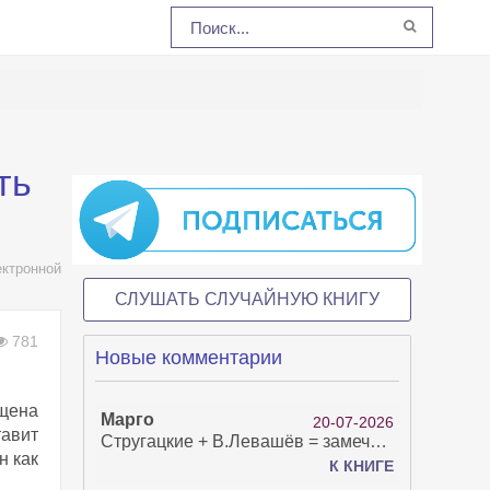
ть
ктронной
СЛУШАТЬ СЛУЧАЙНУЮ КНИГУ
781
Новые комментарии
ящена
Марго
20-07-2026
тавит
Стругацкие + В.Левашёв = замечательно!
н как
К КНИГЕ