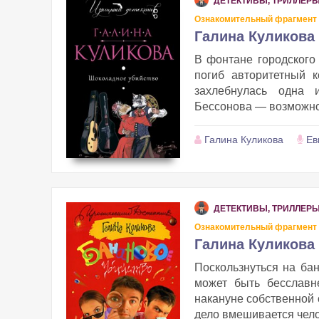
ДЕТЕКТИВЫ, ТРИЛЛЕР
Ознакомительный фрагмент
Галина Куликова
В фонтане городского 
погиб авторитетный 
захлебнулась одна 
Бессонова — возможнос
Галина Куликова
Ев
ДЕТЕКТИВЫ, ТРИЛЛЕР
Ознакомительный фрагмент
Галина Куликова 
Поскользнуться на ба
может быть бесславн
накануне собственной с
дело вмешивается чело