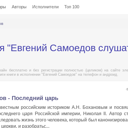
нры
Авторы
Исполнители
Топ 100
ов
я "Евгений Самоедов слуша
айн бесплатно и без регистрации полностью (целиком) на сайте эле
иги книги в исполнении "Евгений Самоедов" на телефон и андроид.
ов - Последний царь
звестным российским историком А.Н. Бохановым и посв
следнего царя Российской империи, Николая II. Автор с
следовать жизнь этого человека, который был канонизирова
еркви, и разобратьс...