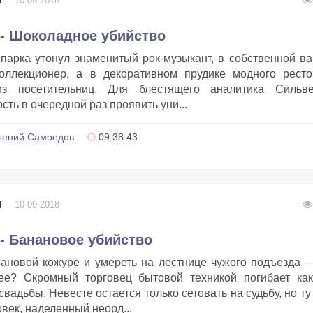
10-09-2018
Ы
 - Шоколадное убийство
парка утонул знаменитый рок-музыкант, в собственной в
коллекционер, а в декоративном прудике модного ресто
из посетительниц. Для блестящего аналитика Сильве
ть в очередной раз проявить уни...
гений Самоедов
09:38:43
10-09-2018
Ы
- Банановое убийство
нановой кожуре и умереть на лестнице чужого подъезда 
ее? Скромный торговец бытовой техникой погибает как
вадьбы. Невесте остается только сетовать на судьбу, но т
век, наделенный неорд...