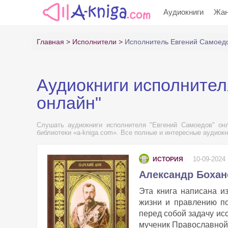
Аудиокниги
Жа
Главная
Исполнители
Исполнитель Евгений Самоед
Аудиокниги исполнител
онлайн"
Слушать аудиокниги исполнителя "Евгений Самоедов" онл
библиотеки «a-kniga.com». Все полные и интересные аудиокн
10-09-2024
ИСТОРИЯ
Александр Бохан
Эта книга написана и
жизни и правлению по
перед собой задачу ис
мученик Православной ц