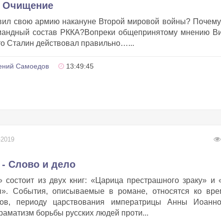
- Очищение
вил свою армию накануне Второй мировой войны? Почем
мандный состав РККА?Вопреки общепринятому мнению Ви
то Сталин действовал правильно…...
ений Самоедов
13:49:45
-2019
- Слово и дело
 состоит из двух книг: «Царица престрашного зраку» и
». События, описываемые в романе, относятся ко вре
тов, периоду царствования императрицы Анны Иоанно
раматизм борьбы русских людей проти...