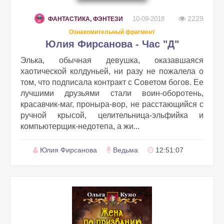
2229
10-09-2018
ФАНТАСТИКА, ФЭНТЕЗИ
Ознакомительный фрагмент
Юлия Фирсанова - Час "Д"
Элька, обычная девушка, оказавшаяся
хаотической колдуньей, ни разу не пожалела о
том, что подписала контракт с Советом богов. Ее
лучшими друзьями стали воин-оборотень,
красавчик-маг, проныра-вор, не расстающийся с
ручной крысой, целительница-эльфийка и
компьютерщик-недотепа, а жи...
Юлия Фирсанова
Ведьма
12:51:07