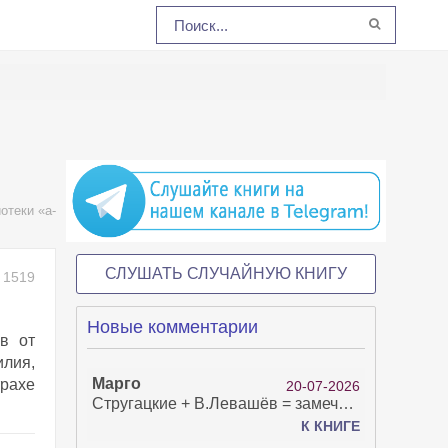
отеки «a-
СЛУШАТЬ СЛУЧАЙНУЮ КНИГУ
1519
Новые комментарии
в от
илия,
Марго
трахе
20-07-2026
Стругацкие + В.Левашёв = замечательно!
К КНИГЕ