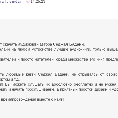
га Плетнёва
14:25:23
т скачать аудиокниги автора
Седжал Бадани
.
лайн на любом устройстве лучшие аудиокниги, только выш
ателей и просто читателей, среди множества его книг, предл
ать любимые книги Седжал Бадани, не отрываясь от своих
ртом и т.д.
иг! Вы можете слушать их абсолютно бесплатно и не нужна
нигу и начать прослушивание, а приятный простой дизайн и уд
 времяпровождения вместе с нами!