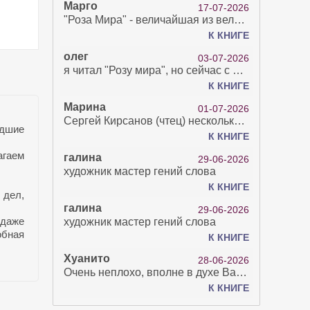
Марго
17-07-2026
"Роза Мира" - величайшая из великих Книг - она отвечает на все вопросы, прочитать её нелегко...
К КНИГЕ
олег
03-07-2026
я читал "Розу мира", но сейчас с возрастом зрение рухнуло. Но хочется ещё почитать. Просто захватывает. Хорошо, что есть А КНИГА. Спасибо за вашу работу.
К КНИГЕ
Марина
01-07-2026
Сергей Кирсанов (чтец) несколько раз рыгнул в микрофон. В наушниках это было хорошо слышно и сильно неприятно. Я понимаю, что это бесплатная аудиокнига, но не до такой же степени наплевать на слушателя..
едшие
К КНИГЕ
агаем
галина
29-06-2026
художник мастер гений слова
К КНИГЕ
 дел,
галина
29-06-2026
 даже
художник мастер гений слова
обная
К КНИГЕ
Хуанито
28-06-2026
Очень неплохо, вполне в духе Варго!)
К КНИГЕ