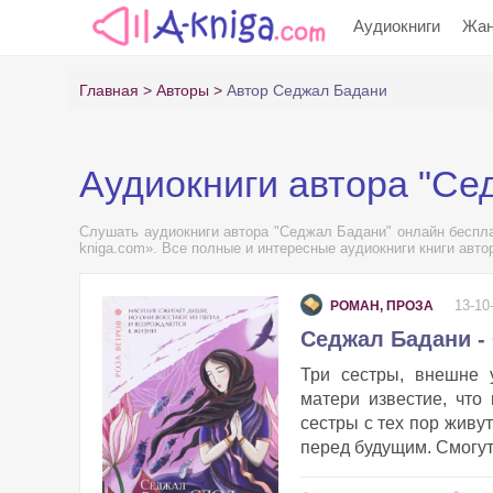
Аудиокниги
Жа
Главная
Авторы
Автор Седжал Бадани
Аудиокниги автора "Се
Слушать аудиокниги автора "Седжал Бадани" онлайн бесплат
kniga.com». Все полные и интересные аудиокниги книги авт
13-10
РОМАН, ПРОЗА
Седжал Бадани -
Три сестры, внешне 
матери известие, что
сестры с тех пор живу
перед будущим. Смогут