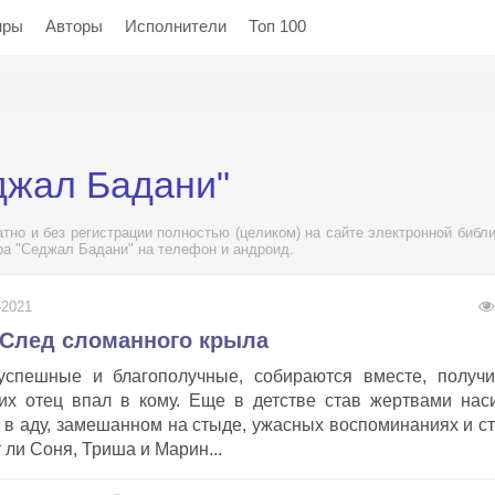
нры
Авторы
Исполнители
Топ 100
джал Бадани"
но и без регистрации полностью (целиком) на сайте электронной библи
ора "Седжал Бадани" на телефон и андроид.
-2021
 След сломанного крыла
успешные и благополучные, собираются вместе, получи
 их отец впал в кому. Еще в детстве став жертвами нас
т в аду, замешанном на стыде, ужасных воспоминаниях и с
 ли Соня, Триша и Марин...