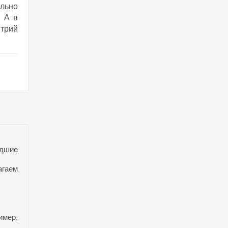
льно
. А в
итрий
едшие
агаем
имер,