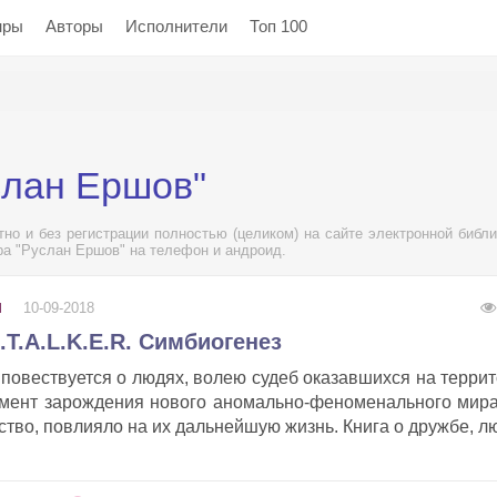
нры
Авторы
Исполнители
Топ 100
слан Ершов"
но и без регистрации полностью (целиком) на сайте электронной библи
ора "Руслан Ершов" на телефон и андроид.
10-09-2018
И
.T.A.L.K.E.R. Симбиогенез
 повествуется о людях, волею судеб оказавшихся на терри
мент зарождения нового аномально-феноменального мира
ьство, повлияло на их дальнейшую жизнь. Книга о дружбе, л