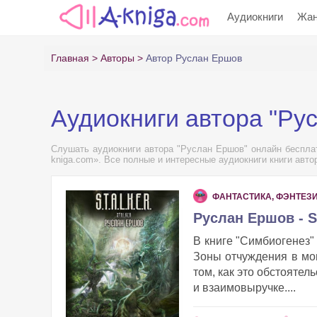
Аудиокниги
Жа
Главная
Авторы
Автор Руслан Ершов
Аудиокниги автора "Ру
Слушать аудиокниги автора "Руслан Ершов" онлайн бесплат
kniga.com». Все полные и интересные аудиокниги книги авт
ФАНТАСТИКА, ФЭНТЕЗ
Руслан Ершов - S
В книге "Симбиогенез"
Зоны отчуждения в мо
том, как это обстоятел
и взаимовыручке....