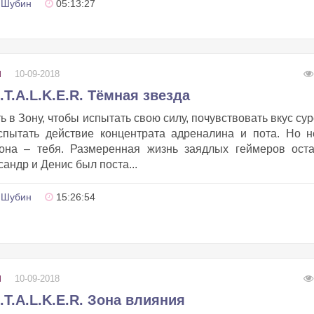
 Шубин
05:13:27
10-09-2018
И
.T.A.L.K.E.R. Тёмная звезда
 в Зону, чтобы испытать свою силу, почувствовать вкус су
спытать действие концентрата адреналина и пота. Но 
она – тебя. Размеренная жизнь заядлых геймеров оста
андр и Денис был поста...
 Шубин
15:26:54
10-09-2018
И
.T.A.L.K.E.R. Зона влияния