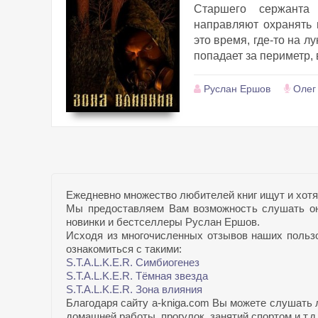
Старшего сержанта 
направляют охранять 
это время, где-то на 
попадает за периметр, 
Руслан Ершов
Олег
Ежедневно множество любителей книг ищут и хотя
Мы предоставляем Вам возможность слушать он
новинки и бестселлеры Руслан Ершов.
Исходя из многочисленных отзывов наших пользов
ознакомиться с такими:
S.T.A.L.K.E.R. Симбиогенез
S.T.A.L.K.E.R. Тёмная звезда
S.T.A.L.K.E.R. Зона влияния
Благодаря сайту a-kniga.com Вы можете слушать 
домашней работы, прогулок, занятий спортом и т.д