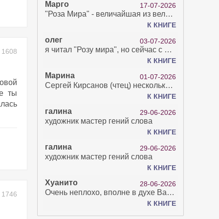
Марго
17-07-2026
"Роза Мира" - величайшая из великих Книг - она отвечает на все вопросы, прочитать её нелегко...
К КНИГЕ
олег
03-07-2026
я читал "Розу мира", но сейчас с возрастом зрение рухнуло. Но хочется ещё почитать. Просто захватывает. Хорошо, что есть А КНИГА. Спасибо за вашу работу.
1608
К КНИГЕ
Марина
01-07-2026
ровой
Сергей Кирсанов (чтец) несколько раз рыгнул в микрофон. В наушниках это было хорошо слышно и сильно неприятно. Я понимаю, что это бесплатная аудиокнига, но не до такой же степени наплевать на слушателя..
не ты
К КНИГЕ
лась
галина
29-06-2026
художник мастер гений слова
К КНИГЕ
галина
29-06-2026
художник мастер гений слова
К КНИГЕ
Хуанито
28-06-2026
Очень неплохо, вполне в духе Варго!)
1746
К КНИГЕ