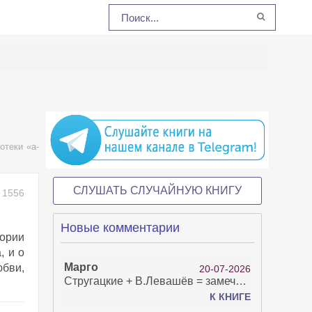
отеки «a-
СЛУШАТЬ СЛУЧАЙНУЮ КНИГУ
1556
Новые комментарии
тории
, и о
Марго
юбви,
20-07-2026
Стругацкие + В.Левашёв = замечательно!
К КНИГЕ