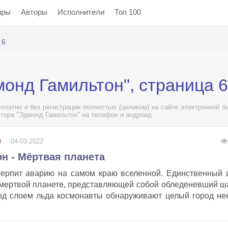
нры
Авторы
Исполнители
Топ 100
 6
монд Гамильтон", страница 6
платно и без регистрации полностью (целиком) на сайте электронной б
втора "Эдмонд Гамильтон" на телефон и андроид.
04-03-2022
И
н - Мёртвая планета
терпит аварию на самом краю вселенной. Единственный
 мертвой планете, представляющей собой обледеневший ш
од слоем льда космонавты обнаруживают целый город не