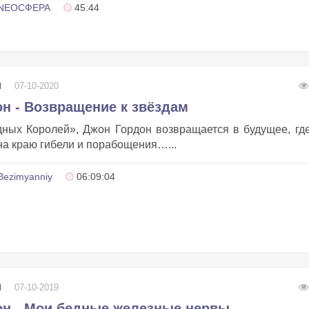
NEOСФЕРА
45:44
07-10-2020
И
н - Возвращение к звёздам
ных Королей», Джон Гордон возвращается в будущее, гд
 на краю гибели и порабощения…...
Bezimyanniy
06:09:04
07-10-2019
И
н - Мои бедные железные нервы