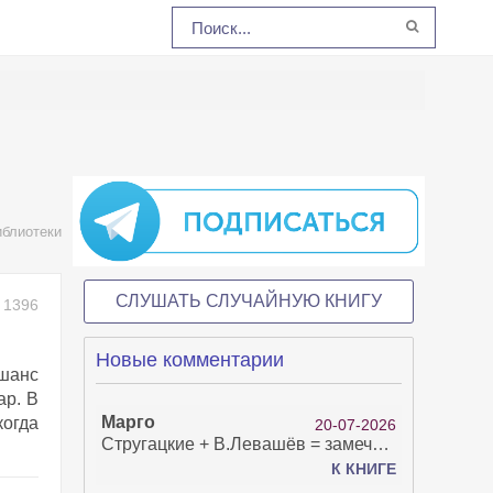
иблиотеки
СЛУШАТЬ СЛУЧАЙНУЮ КНИГУ
1396
Новые комментарии
 шанс
ар. В
Марго
когда
20-07-2026
Стругацкие + В.Левашёв = замечательно!
К КНИГЕ