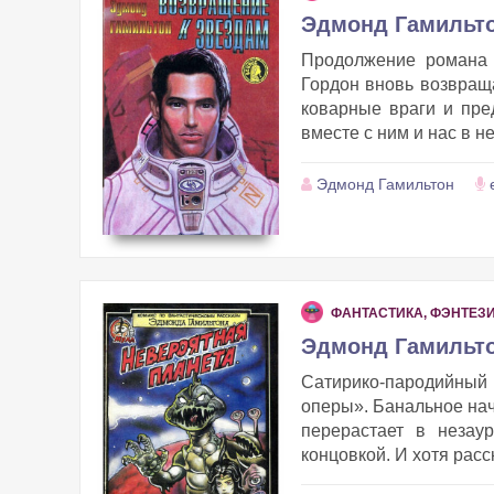
Эдмонд Гамильто
Продолжение романа 
Гордон вновь возвраща
коварные враги и пре
вместе с ним и нас в 
Эдмонд Гамильтон
ФАНТАСТИКА, ФЭНТЕЗ
Эдмонд Гамильто
Сатирико-пародийный р
оперы». Банальное нача
перерастает в незау
концовкой. И хотя расск