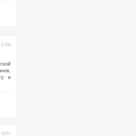
1766
ской
нов,
гу и
1821