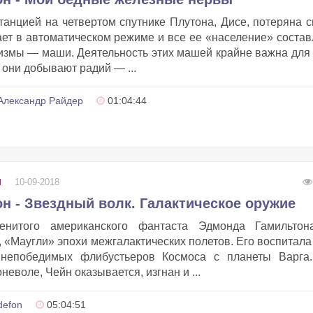
нцией на четвертом спутнике Плутона, Дисе, потеряна с
ет в автоматическом режиме и все ее «население» соста
измы — маши. Деятельность этих машей крайне важна для
они добывают радий — ...
Александр Райдер
01:04:44
10-09-2018
И
н - Звездный волк. Галактическое оружие
енитого американского фантаста Эдмонда Гамильто
 «Маугли» эпохи межгалактических полетов. Его воспитала
непобедимых флибустьеров Космоса с планеты Варга.
еволе, Чейн оказывается, изгнан и ...
defon
05:04:51