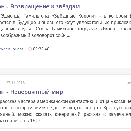
н - Возвращение к звёздам
Эдмонда Гамильтона «Звёздные Короли» - в котором 
ется в будущее и вновь его ждут увлекательные приключ
данные друзья. Снова Гамильтон погружает Джона Гордо
невообразимый водоворот собы...
evgen_priest
06:35:40
27-11-2018
И
н - Невероятный мир
ассказ мастера американской фантастики и отца «космич
ло, в котором земляне достигают, наконец-то, Красную пла
рядный, можно сказать фееричный рассказ с замечател
аз написан в 1947 ...