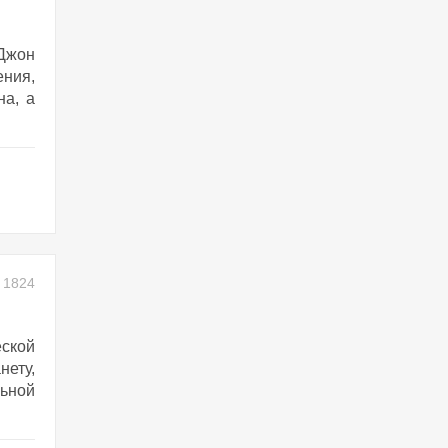
Джон
ения,
на, а
1824
еской
нету,
ьной