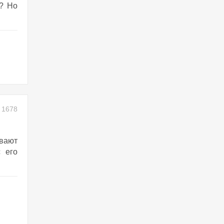
»? Но
1678
ывают
 его