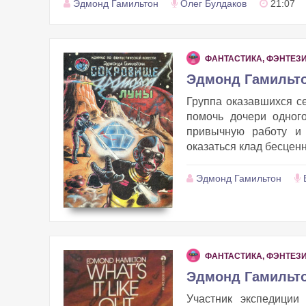
Эдмонд Гамильтон
Олег Булдаков
21:07
ФАНТАСТИКА, ФЭНТЕЗ
Эдмонд Гамильто
Группа оказавшихся се
помочь дочери одног
привычную работу и 
оказаться клад бесценн
Эдмонд Гамильтон
ФАНТАСТИКА, ФЭНТЕЗ
Эдмонд Гамильтон
Участник экспедиции