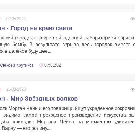
02-05-2022
И
 - Город на краю света
нский городок с секретной ядерной лабораторией сбрас
ную бомбу. В результате взрыва весь городок вместе 
 в далекое будущее....
Алексей Крутиков
07:01:02
25-03-2020
И
н - Мир Звёздных волков
волк Морган Чейн и его товарищи ищут украденное сокров
видимо самое прекрасное произведение искусства за
удьба приводит Моргана Чейна на множество удивител
 Варну — его родину....