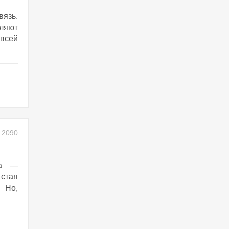
вязь.
вляют
 всей
2090
на —
 стая
 Но,