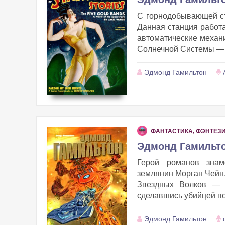
С горнодобывающей ста
Данная станция работа
автоматические механ
Солнечной Системы — 
Эдмонд Гамильтон
ФАНТАСТИКА, ФЭНТЕЗ
Эдмонд Гамильто
Герой романов знам
землянин Морган Чейн,
Звездных Волков — 
сделавшись убийцей пон
Эдмонд Гамильтон