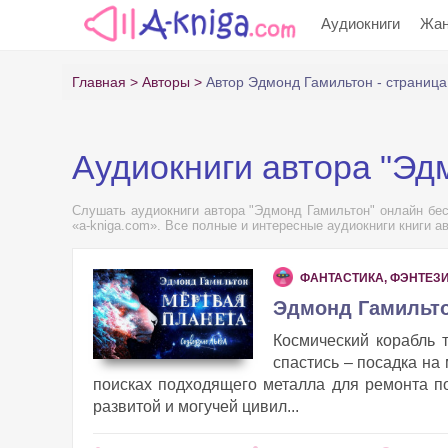
Аудиокниги
Жа
Главная
Авторы
Автор Эдмонд Гамильтон - страница
Аудиокниги автора "Эд
Слушать аудиокниги автора "Эдмонд Гамильтон" онлайн бес
«a-kniga.com». Все полные и интересные аудиокниги книги а
ФАНТАСТИКА, ФЭНТЕЗ
Эдмонд Гамильто
Космический корабль 
спастись – посадка на
поисках подходящего металла для ремонта п
развитой и могучей цивил...