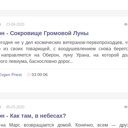
23-09-2020
И
н - Сокровище Громовой Луны
годня не у дел космических ветеранов-первопроходцев, 
о из своих товарищей, с воодушевлением снова беретс
направляется на Оберон, луну Урана, на которой до
ого левиума, баснословно дорог...
Evgen Priest
03:00:06
05-03-2020
И
 - Как там, в небесах?
 на Марс возвращается домой. Конечно, всем — друз