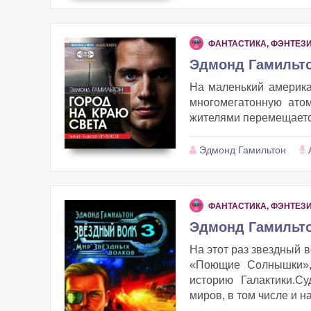
ФАНТАСТИКА, ФЭНТЕЗ
Эдмонд Гамильтон
На маленький америка
многомегатонную атом
жителями перемещается
Эдмонд Гамильтон
ФАНТАСТИКА, ФЭНТЕЗ
Эдмонд Гамильто
На этот раз звездный 
«Поющие Солнышки», 
историю Галактики.С
миров, в том числе и на