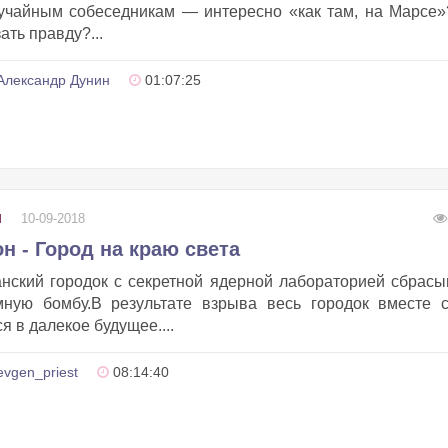
учайным собеседникам — интересно «как там, на Марсе
ать правду?...
Александр Дунин
01:07:25
10-09-2018
И
 - Город на краю света
нский городок с секретной ядерной лабораторией сбрас
мную бомбу.В результате взрыва весь городок вместе с
 в далекое будущее....
evgen_priest
08:14:40