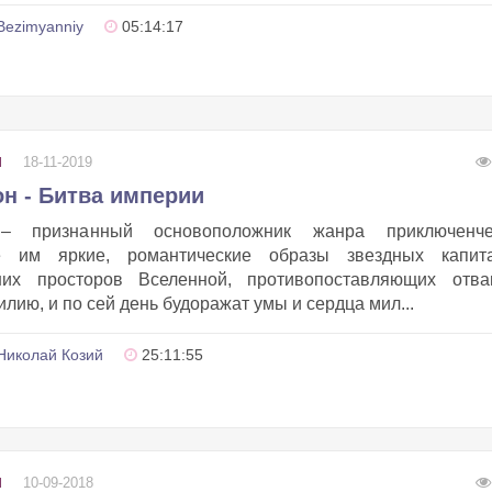
Bezimyanniy
05:14:17
18-11-2019
И
н - Битва империи
– признанный основоположник жанра приключенче
ые им яркие, романтические образы звездных капита
них просторов Вселенной, противопоставляющих отва
илию, и по сей день будоражат умы и сердца мил...
Николай Козий
25:11:55
10-09-2018
И