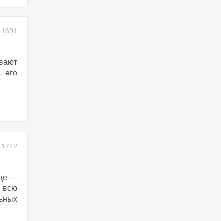
1691
ывают
с его
1742
ище —
 всю
ьных