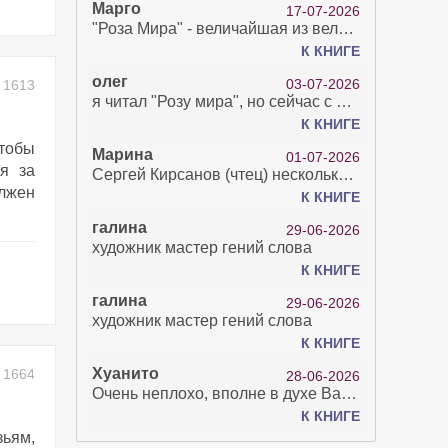
Марго
17-07-2026
"Роза Мира" - величайшая из великих Книг - она отвечает на все вопросы, прочитать её нелегко...
К КНИГЕ
олег
03-07-2026
1613
я читал "Розу мира", но сейчас с возрастом зрение рухнуло. Но хочется ещё почитать. Просто захватывает. Хорошо, что есть А КНИГА. Спасибо за вашу работу.
К КНИГЕ
чтобы
Марина
01-07-2026
я за
Сергей Кирсанов (чтец) несколько раз рыгнул в микрофон. В наушниках это было хорошо слышно и сильно неприятно. Я понимаю, что это бесплатная аудиокнига, но не до такой же степени наплевать на слушателя..
лжен
К КНИГЕ
галина
29-06-2026
художник мастер гений слова
К КНИГЕ
галина
29-06-2026
художник мастер гений слова
К КНИГЕ
Хуанито
1664
28-06-2026
Очень неплохо, вполне в духе Варго!)
К КНИГЕ
ьям,