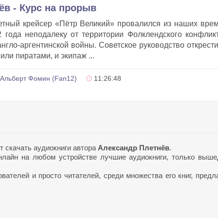
ёв - Курс на прорыв
тный крейсер «Пётр Великий» провалился из наших вре
 года неподалеку от территории Фолклендского конфли
нгло-аргентинской войны. Советское руководство открест
или пиратами, и экипаж ...
Альберт Фомин (Fan12)
11:26:48
т скачать аудиокниги автора
Александр Плетнёв
.
лайн на любом устройстве лучшие аудиокниги, только выш
ателей и просто читателей, среди множества его книг, предл