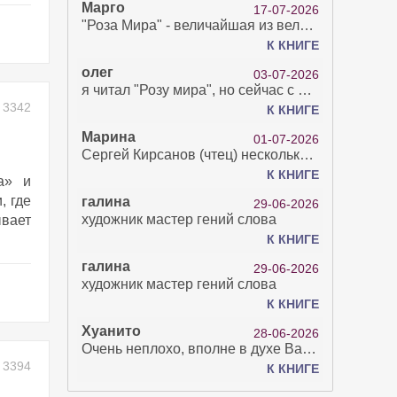
Марго
17-07-2026
"Роза Мира" - величайшая из великих Книг - она отвечает на все вопросы, прочитать её нелегко...
К КНИГЕ
олег
03-07-2026
я читал "Розу мира", но сейчас с возрастом зрение рухнуло. Но хочется ещё почитать. Просто захватывает. Хорошо, что есть А КНИГА. Спасибо за вашу работу.
3342
К КНИГЕ
Марина
01-07-2026
Сергей Кирсанов (чтец) несколько раз рыгнул в микрофон. В наушниках это было хорошо слышно и сильно неприятно. Я понимаю, что это бесплатная аудиокнига, но не до такой же степени наплевать на слушателя..
К КНИГЕ
а» и
, где
галина
29-06-2026
художник мастер гений слова
ывает
К КНИГЕ
галина
29-06-2026
художник мастер гений слова
К КНИГЕ
Хуанито
28-06-2026
Очень неплохо, вполне в духе Варго!)
3394
К КНИГЕ