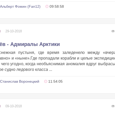
Альберт Фомин (Fan12)
09:58:58
29-10-2018
И
ёв - Адмиралы Арктики
снежная пустыня, где время заледенело между «вчер
авно» и «ныне».Где пропадали корабли и целые экспедиции
чего угодно, когда необъяснимая аномалия вдруг выбрас
 судно ледового класса ...
Станислав Воронецкий
11:54:05
09-10-2018
И