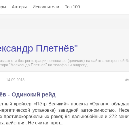
нры
Авторы
Исполнители
Топ 100
ександр Плетнёв"
платно и без регистрации полностью (целиком) на сайте электронной б
втора "Александр Плетнёв" на телефон и андроид.
14-09-2018
И
ёв - Одинокий рейд
етный крейсер «Пётр Великий» проекта «Орлан», облада
нергетической установке) завидной автономностью. Нес
 противокорабельных ракет, 94 дальнобойные и 272 зен
а действия. Не считая прот...