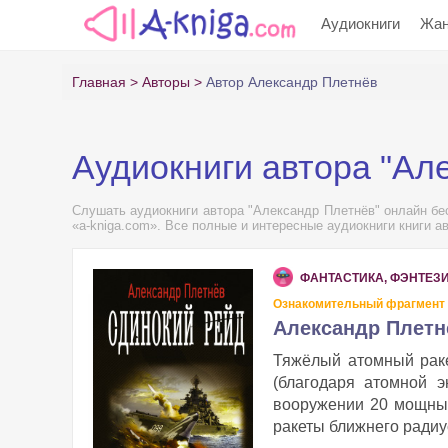
Аудиокниги
Жа
Главная
Авторы
Автор Александр Плетнёв
Аудиокниги автора "Ал
Слушать аудиокниги автора "Александр Плетнёв" онлайн бес
«a-kniga.com». Все полные и интересные аудиокниги книги а
ФАНТАСТИКА, ФЭНТЕЗ
Ознакомительный фрагмент
Александр Плетн
Тяжёлый атомный рак
(благодаря атомной э
вооружении 20 мощных
ракеты ближнего радиус