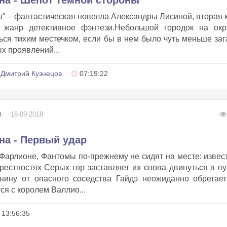
на - Шепот темной стороны
" – фантастическая новелла Александры Лисиной, вторая 
 жанр детективное фэнтези.Небольшой городок на окр
ься тихим местечком, если бы в нем было чуть меньше заг
х проявлений...
Дмитрий Кузнецов
07:19:22
18-09-2018
И
на - Первый удар
Фарлионе, Фантомы по-прежнему не сидят на месте: извес
естностях Серых гор заставляет их снова двинуться в пу
нину от опасного соседства Гайдэ неожиданно обретае
ся с королем Валлио...
13:56:35