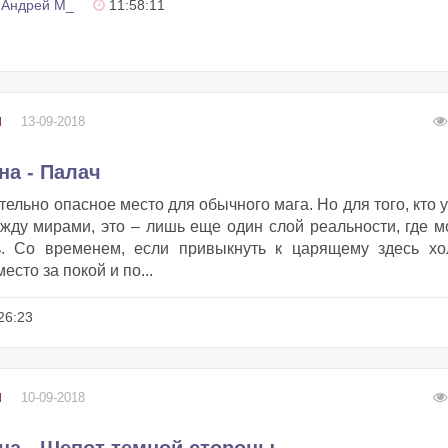
Андрей М_
11:58:11
13-09-2018
И
на - Палач
ельно опасное место для обычного мага. Но для того, кто 
жду мирами, это – лишь еще один слой реальности, где 
ь. Со временем, если привыкнуть к царящему здесь хол
есто за покой и по...
26:23
10-09-2018
И