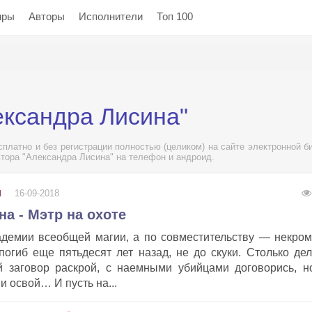
нры
Авторы
Исполнители
Топ 100
ександра Лисина"
платно и без регистрации полностью (целиком) на сайте электронной б
втора "Александра Лисина" на телефон и андроид.
16-09-2018
И
а - Мэтр на охоте
адемии всеобщей магии, а по совместительству — некром
 погиб еще пятьдесят лет назад, не до скуки. Столько дел
й заговор раскрой, с наемными убийцами договорись, 
и освой… И пусть на...