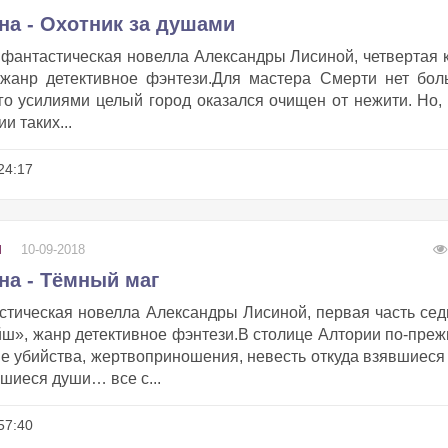
на - Охотник за душами
 фантастическая новелла Александры Лисиной, четвертая 
 жанр детективное фэнтези.Для мастера Смерти нет бол
 его усилиями целый город оказался очищен от нежити. Но,
и таких...
24:17
10-09-2018
И
на - Тёмный маг
стическая новелла Александры Лисиной, первая часть се
йш», жанр детективное фэнтези.В столице Алтории по-пре
е убийства, жертвоприношения, невесть откуда взявшиеся
вшиеся души… все с...
57:40