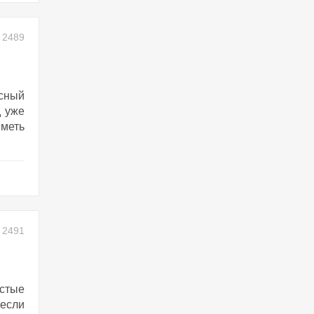
2489
сный
д уже
меть
2491
остые
 если