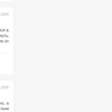
2506
лся в
нуть,
ие от
2506
но, а
етлым