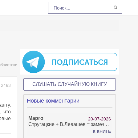
иблиотеки
СЛУШАТЬ СЛУЧАЙНУЮ КНИГУ
2463
Новые комментарии
анту,
, что
Марго
новые
20-07-2026
Стругацкие + В.Левашёв = замечательно!
К КНИГЕ