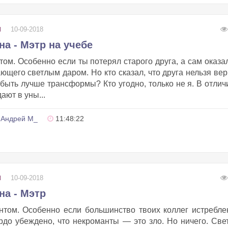
10-09-2018
И
а - Мэтр на учебе
ом. Особенно если ты потерял старого друга, а сам оказа
ющего светлым даром. Но кто сказал, что друга нельзя вер
 быть лучше трансформы? Кто угодно, только не я. В отлич
ают в уны...
Андрей М_
11:48:22
10-09-2018
И
на - Мэтр
нтом. Особенно если большинство твоих коллег истребле
рдо убеждено, что некроманты — это зло. Но ничего. Св