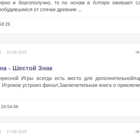
ирно и благополучно, то по ночам в Алтире оживают с
будившиеся от спячки древние ...
58:26
10-09-2018
И
на - Шестой Знак
ересной Игры всегда есть место для дополнительнойпар
 Игроков устроил финал.Заключительная книга о приключ
24:54:06
17-09-2018
И