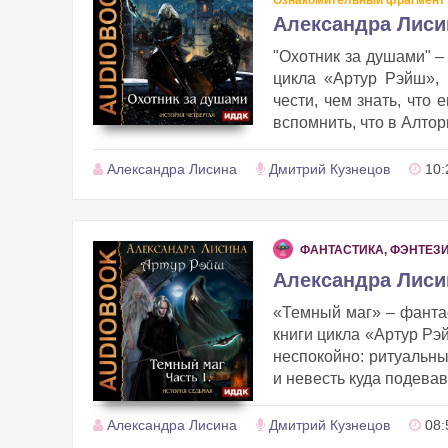
Ознакомительный фрагмент
Александра Лиси
"Охотник за душами" –
цикла «Артур Рэйш»,
чести, чем знать, что
вспомнить, что в Алтори
Александра Лисина
Дмитрий Кузнецов
10:
ФАНТАСТИКА, ФЭНТЕЗ
Александра Лиси
«Темный маг» – фанта
книги цикла «Артур Рэ
неспокойно: ритуальны
и невесть куда подева
Александра Лисина
Дмитрий Кузнецов
08: