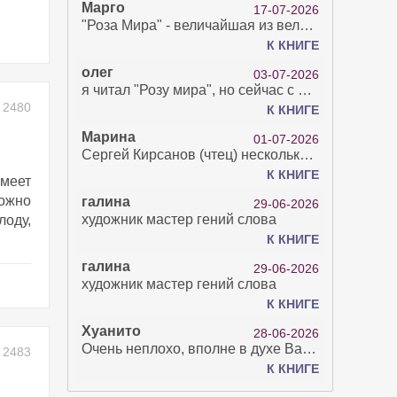
Марго
17-07-2026
"Роза Мира" - величайшая из великих Книг - она отвечает на все вопросы, прочитать её нелегко...
К КНИГЕ
олег
03-07-2026
я читал "Розу мира", но сейчас с возрастом зрение рухнуло. Но хочется ещё почитать. Просто захватывает. Хорошо, что есть А КНИГА. Спасибо за вашу работу.
2480
К КНИГЕ
Марина
01-07-2026
Сергей Кирсанов (чтец) несколько раз рыгнул в микрофон. В наушниках это было хорошо слышно и сильно неприятно. Я понимаю, что это бесплатная аудиокнига, но не до такой же степени наплевать на слушателя..
К КНИГЕ
умеет
можно
галина
29-06-2026
художник мастер гений слова
оду,
К КНИГЕ
галина
29-06-2026
художник мастер гений слова
К КНИГЕ
Хуанито
28-06-2026
Очень неплохо, вполне в духе Варго!)
2483
К КНИГЕ