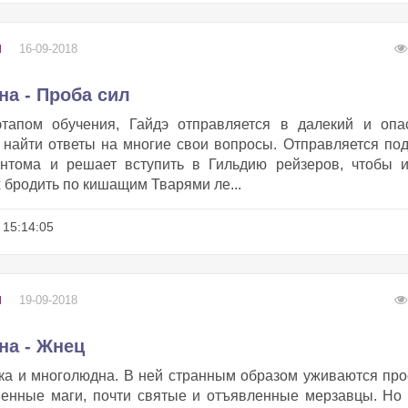
16-09-2018
И
на - Проба сил
тапом обучения, Гайдэ отправляется в далекий и опа
 найти ответы на многие свои вопросы. Отправляется по
нтома и решает вступить в Гильдию рейзеров, чтобы и
 бродить по кишащим Тварями ле...
15:14:05
19-09-2018
И
на - Жнец
ка и многолюдна. В ней странным образом уживаются пр
енные маги, почти святые и отъявленные мерзавцы. Но