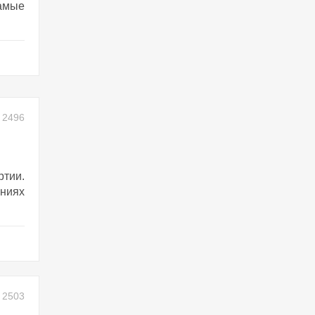
амые
2496
тии.
ениях
2503