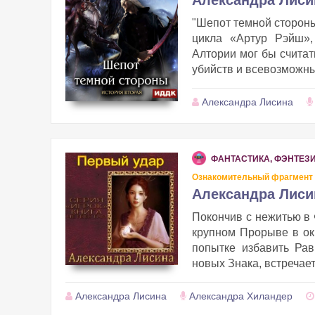
Александра Лиси
"Шепот темной стороны
цикла «Артур Рэйш»,
Алтории мог бы считат
убийств и всевозможны
Александра Лисина
ФАНТАСТИКА, ФЭНТЕЗ
Ознакомительный фрагмент
Александра Лиси
Покончив с нежитью в 
крупном Прорыве в окр
попытке избавить Рав
новых Знака, встречает
Александра Лисина
Александра Хиландер