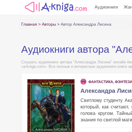
Аудиокниги
Жа
Главная
Авторы
Автор Александра Лисина
Аудиокниги автора "Ал
Слушать аудиокниги автора "Александра Лисина" онлайн бес
«a-kniga.com». Все полные и интересные аудиокниги книги а
ФАНТАСТИКА, ФЭНТЕЗ
Александра Лисин
Светлому студенту Ак
который, как считают,
голова кругом. Тайны
знания по светлой маги