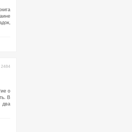
книга
аине
адок,
2484
тие о
ть. В
т два