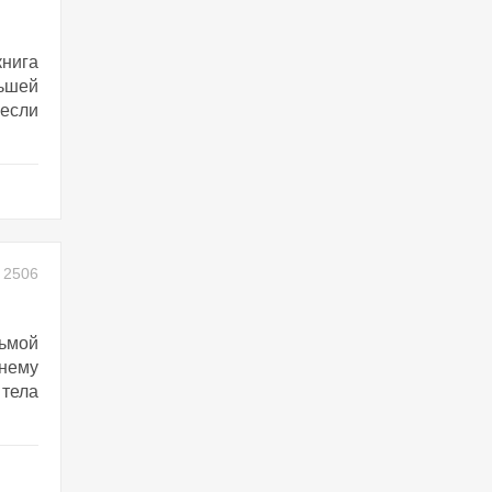
книга
ьшей
 если
2506
дьмой
жнему
 тела