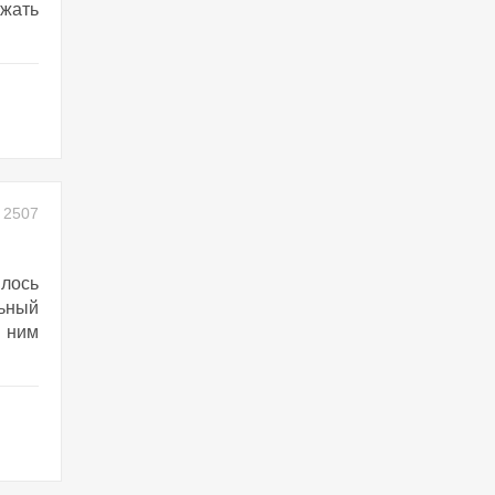
жать
2507
лось
льный
 ним