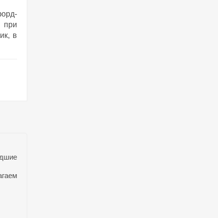
форд-
 при
ик, в
едшие
агаем