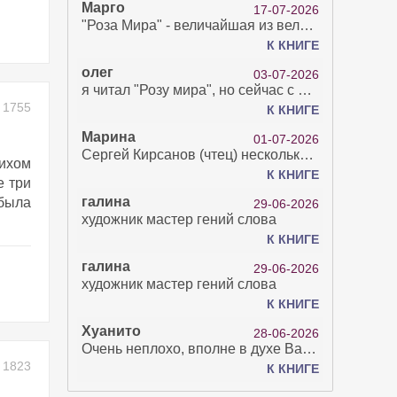
Марго
17-07-2026
"Роза Мира" - величайшая из великих Книг - она отвечает на все вопросы, прочитать её нелегко...
К КНИГЕ
олег
03-07-2026
я читал "Розу мира", но сейчас с возрастом зрение рухнуло. Но хочется ещё почитать. Просто захватывает. Хорошо, что есть А КНИГА. Спасибо за вашу работу.
1755
К КНИГЕ
Марина
01-07-2026
Сергей Кирсанов (чтец) несколько раз рыгнул в микрофон. В наушниках это было хорошо слышно и сильно неприятно. Я понимаю, что это бесплатная аудиокнига, но не до такой же степени наплевать на слушателя..
тихом
К КНИГЕ
е три
галина
ибыла
29-06-2026
художник мастер гений слова
К КНИГЕ
галина
29-06-2026
художник мастер гений слова
К КНИГЕ
Хуанито
28-06-2026
Очень неплохо, вполне в духе Варго!)
1823
К КНИГЕ