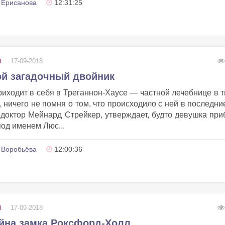
 Ерисанова
12:31:25
17-09-2018
Ы
ой загадочный двойник
ходит в себя в Треганнон-Хаусе — частной лечебнице в 
 ничего не помня о том, что происходило с ней в последни
 доктор Мейнард Стрейкер, утверждает, будто девушка пр
под именем Люс...
 Воробьёва
12:00:36
17-09-2018
Ы
айна замка Роксфорд-Холл