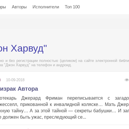
нры
Авторы
Исполнители
Топ 100
он Харвуд"
о и без регистрации полностью (целиком) на сайте электронной библи
ра "Джон Харвуд" на телефон и андроид.
10-09-2018
Ы
ризрак Автора
иотекарь Джерард Фриман переписывается с загадо
жесселл, прикованной к инвалидной коляске… Мать Дже
ожную тайну… А за этой тайной — секреты бабушки… И за
должен быть ужас, преследующий се...