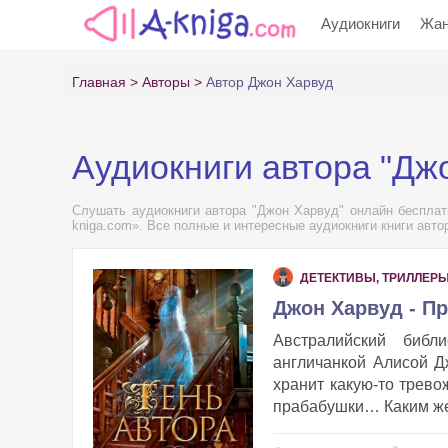
Аудиокниги
Жа
Главная
Авторы
Автор Джон Харвуд
Аудиокниги автора "Дж
Слушать аудиокниги автора "Джон Харвуд" онлайн бесплатн
kniga.com». Все полные и интересные аудиокниги книги авто
ДЕТЕКТИВЫ, ТРИЛЛЕР
Джон Харвуд - П
Австралийский библ
англичанкой Алисой Д
хранит какую-то трев
прабабушки… Каким же 