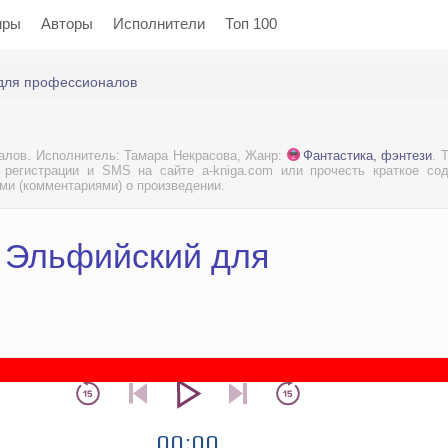
нры
Авторы
Исполнители
Топ 100
для профессионалов
алов. Исполнитель: Тамара Некрасова, Жанр:
Фантастика, фэнтези
. 
 регистрации и SMS на сайте a-kniga.com или прочесть краткое сод
ами (комментариями) о произведении.
- Эльфийский для
00:00