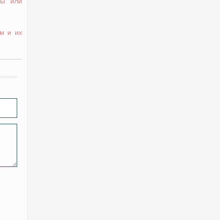
ты или
м и их