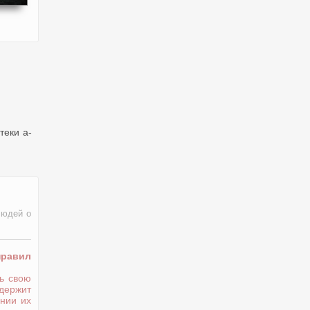
теки a-
людей о
правил
ь свою
держит
нии их