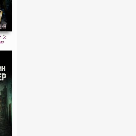
 5:
ия