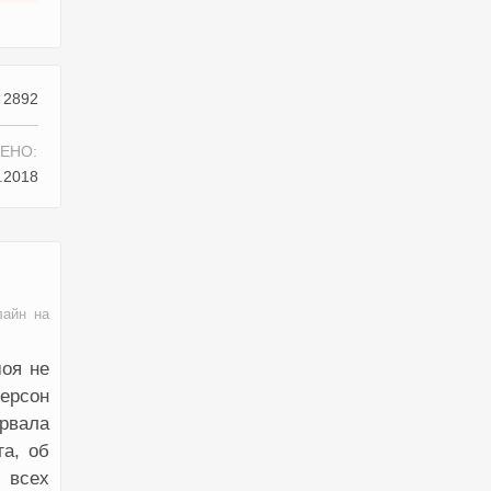
2892
ЕНО:
.2018
лайн на
моя не
ерсон
орвала
га, об
 всех