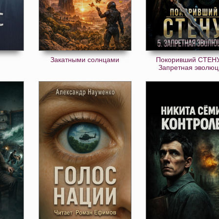
Закатными солнцами
Покоривший СТЕНУ
Запретная эволюц