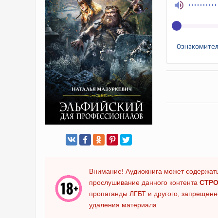
Ознакомител
Внимание! Аудиокнига может содержать
прослушивание данного контента
СТРО
пропаганды ЛГБТ и другого, запрещенно
удаления материала