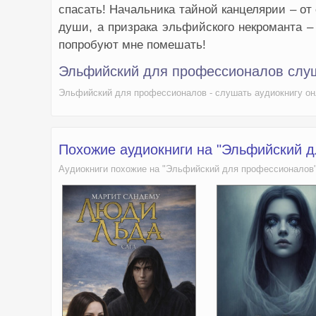
спасать! Начальника тайной канцелярии – от 
души, а призрака эльфийского некроманта – 
попробуют мне помешать!
Эльфийский для профессионалов слуш
Эльфийский для профессионалов - слушать аудиокнигу он
Похожие аудиокниги на "Эльфийский 
Аудиокниги похожие на "Эльфийский для профессионалов"