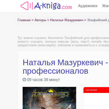
Аудиокниги
Жа
Главная
Авторы
Наталья Мазуркевич
Эльфийский 
Тут можно слушать бесплатно Эльфийский для профессион
можете слушать полную версию (весь текст) онлайн без
предисловие (аннотацию), описание и ознакомиться с отзыв
Наталья Мазуркевич 
профессионалов
09 часов 38 минут
not found