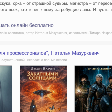
скуки, орка – от страшной судьбы, магистра – от перес
ото всех, кто тянет к нему загребущие лапы. И пусть 
ать онлайн бесплатно
лайн бесплатно, автор Наталья Мазуркевич, исполнитель Тамара Некра
для профессионалов", Наталья Мазуркевич
 слушать онлайн бесплатно полные версии.