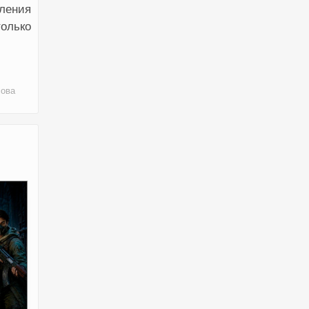
еления
только
сова