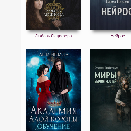
Любовь Люцифера
Нейрос