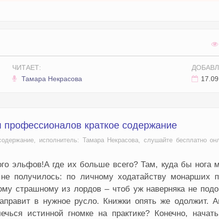
ЧИТАЕТ:
ДОБАВЛ
Тамара Некрасова
17.09
я профессионалов краткое содержание
содержание, исполнитель: Тамара Некрасова, слушайте бесплатно он
о эльфов!А где их больше всего? Там, куда бы нога 
я не получилось: по личному ходатайству монарших п
ому страшному из лордов – чтоб уж наверняка не под
аправит в нужное русло. Книжки опять же одолжит. А
ечься истинной гномке на практике? Конечно, начать