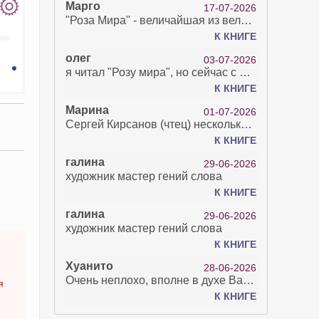
Марго
17-07-2026
"Роза Мира" - величайшая из великих Книг - она отвечает на все вопросы, прочитать её нелегко...
К КНИГЕ
олег
03-07-2026
я читал "Розу мира", но сейчас с возрастом зрение рухнуло. Но хочется ещё почитать. Просто захватывает. Хорошо, что есть А КНИГА. Спасибо за вашу работу.
К КНИГЕ
Марина
01-07-2026
Сергей Кирсанов (чтец) несколько раз рыгнул в микрофон. В наушниках это было хорошо слышно и сильно неприятно. Я понимаю, что это бесплатная аудиокнига, но не до такой же степени наплевать на слушателя..
К КНИГЕ
галина
29-06-2026
художник мастер гений слова
К КНИГЕ
галина
29-06-2026
художник мастер гений слова
К КНИГЕ
Хуанито
28-06-2026
Очень неплохо, вполне в духе Варго!)
я
К КНИГЕ