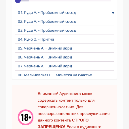
01. Руда А. - Проблемный сосед
02. Руда А. - Проблемный сосед
03. Руда А. - Проблемный сосед
04. Куно О. - Притча
05. Черчень А. - Зимний лорд
06. Черчень А. - Зимний лорд
07. Черчень А. - Зимний лорд
08. Малиновская Е. - Монетка на счастье
09. Малиновская Е. - Монетка на счастье
10. Малиновская Е. - Монетка на счастье
Внимание! Аудиокнига может
содержать контент только для
11. Медведева А. - С первого взгляда
совершеннолетних. Для
12. Медведева А. - С первого взгляда
несовершеннолетних прослушивание
13. Медведева А. - С первого взгляда
данного контента
СТРОГО
ЗАПРЕЩЕНО!
Если в аудиокниге
14. Медведева А. - С первого взгляда