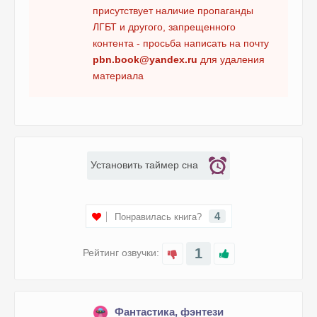
присутствует наличие пропаганды
15. Гаврилова А. - Теория большого сбоя
ЛГБТ и другого, запрещенного
16. Гаврилова А. - Теория большого сбоя
контента - просьба написать на почту
pbn.book@yandex.ru
для удаления
17. Гаврилова А. - Теория большого сбоя
материала
18. Гаврилова А. - Теория большого сбоя
19. Гаврилова А. - Теория большого сбоя
20. Завойчинская М.- Инкуб и бухгалтер
21. Завойчинская М.- Инкуб и бухгалтер
Установить таймер сна
4
Понравилась книга?
1
Рейтинг озвучки:
Фантастика, фэнтези