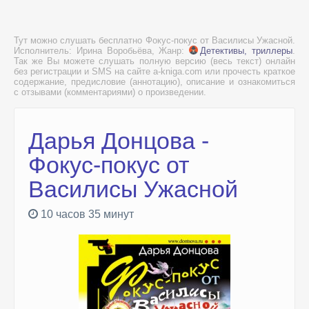
Тут можно слушать бесплатно Фокус-покус от Василисы Ужасной.
Исполнитель: Ирина Воробьёва, Жанр:
Детективы, триллеры
.
Так же Вы можете слушать полную версию (весь текст) онлайн
без регистрации и SMS на сайте a-kniga.com или прочесть краткое
содержание, предисловие (аннотацию), описание и ознакомиться
с отзывами (комментариями) о произведении.
Дарья Донцова -
Фокус-покус от
Василисы Ужасной
10 часов 35 минут