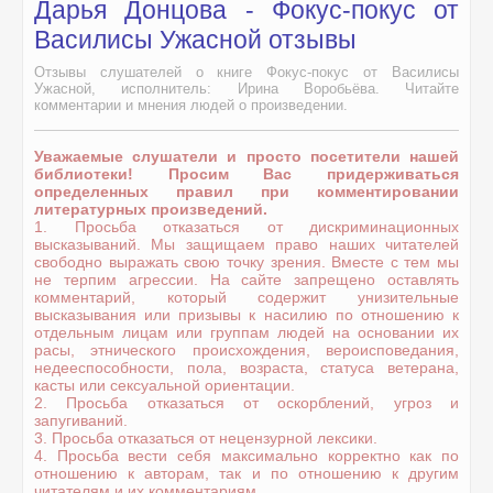
Дарья Донцова - Фокус-покус от
Василисы Ужасной отзывы
Отзывы слушателей о книге Фокус-покус от Василисы
Ужасной, исполнитель: Ирина Воробьёва. Читайте
комментарии и мнения людей о произведении.
Уважаемые слушатели и просто посетители нашей
библиотеки! Просим Вас придерживаться
определенных правил при комментировании
литературных произведений.
1. Просьба отказаться от дискриминационных
высказываний. Мы защищаем право наших читателей
свободно выражать свою точку зрения. Вместе с тем мы
не терпим агрессии. На сайте запрещено оставлять
комментарий, который содержит унизительные
высказывания или призывы к насилию по отношению к
отдельным лицам или группам людей на основании их
расы, этнического происхождения, вероисповедания,
недееспособности, пола, возраста, статуса ветерана,
касты или сексуальной ориентации.
2. Просьба отказаться от оскорблений, угроз и
запугиваний.
3. Просьба отказаться от нецензурной лексики.
4. Просьба вести себя максимально корректно как по
отношению к авторам, так и по отношению к другим
читателям и их комментариям.