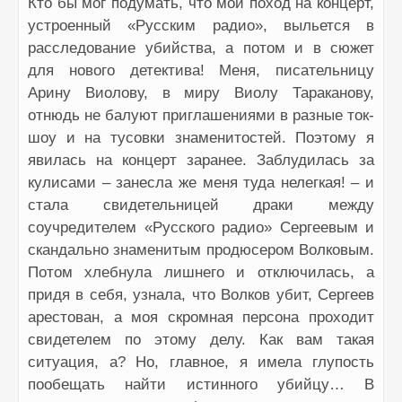
Кто бы мог подумать, что мой поход на концерт,
устроенный «Русским радио», выльется в
расследование убийства, а потом и в сюжет
для нового детектива! Меня, писательницу
Арину Виолову, в миру Виолу Тараканову,
отнюдь не балуют приглашениями в разные ток-
шоу и на тусовки знаменитостей. Поэтому я
явилась на концерт заранее. Заблудилась за
кулисами – занесла же меня туда нелегкая! – и
стала свидетельницей драки между
соучредителем «Русского радио» Сергеевым и
скандально знаменитым продюсером Волковым.
Потом хлебнула лишнего и отключилась, а
придя в себя, узнала, что Волков убит, Сергеев
арестован, а моя скромная персона проходит
свидетелем по этому делу. Как вам такая
ситуация, а? Но, главное, я имела глупость
пообещать найти истинного убийцу… В