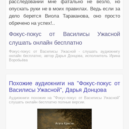
расследовании мне фатально не везло, но
опускать руки не в моих правилах. Ведь если за
дело берется Виола Тараканова, оно просто
обречено на успех!..
Фокус-покус от Василисы Ужасной
слушать онлайн бесплатно
Фокус-покус от Василисы Ужасной - слушать аудиокнигу
онлайн бесплатно, автор Дарья Донцова, исполнитель Ирина
Воробьёва
Похожие аудиокниги на "Фокус-покус от
Василисы Ужасной", Дарья Донцова
Аудиокниги похожие на "Фокус-покус от Василисы Ужасной"
слушать онлайн бесплатно полные версии.