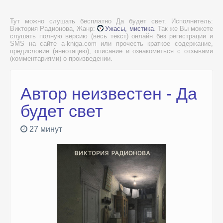
Тут можно слушать бесплатно Да будет свет. Исполнитель:
Виктория Радионова, Жанр:
Ужасы, мистика
. Так же Вы можете
слушать полную версию (весь текст) онлайн без регистрации и
SMS на сайте a-kniga.com или прочесть краткое содержание,
предисловие (аннотацию), описание и ознакомиться с отзывами
(комментариями) о произведении.
Автор неизвестен - Да
будет свет
27 минут