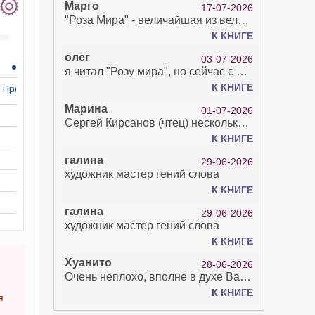
Марго
17-07-2026
"Роза Мира" - величайшая из великих Книг - она отвечает на все вопросы, прочитать её нелегко...
К КНИГЕ
олег
03-07-2026
я читал "Розу мира", но сейчас с возрастом зрение рухнуло. Но хочется ещё почитать. Просто захватывает. Хорошо, что есть А КНИГА. Спасибо за вашу работу.
К КНИГЕ
л Прокопов)
Марина
01-07-2026
Сергей Кирсанов (чтец) несколько раз рыгнул в микрофон. В наушниках это было хорошо слышно и сильно неприятно. Я понимаю, что это бесплатная аудиокнига, но не до такой же степени наплевать на слушателя..
К КНИГЕ
галина
29-06-2026
художник мастер гений слова
К КНИГЕ
галина
29-06-2026
художник мастер гений слова
К КНИГЕ
Хуанито
28-06-2026
Очень неплохо, вполне в духе Варго!)
К КНИГЕ
я