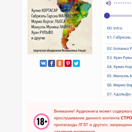
00. intro
01. Габриэль
02. Боланьо 
03. Хуан Рул
04. Хулио Кор
05. Мануэль 
06. Марио Ва
07. Адольфо 
08. Габриэль
Внимание! Аудиокнига может содержать
09. outro
прослушивание данного контента
СТРО
пропаганды ЛГБТ и другого, запрещенно
удаления материала