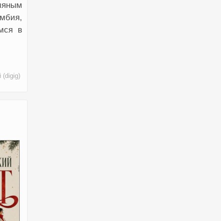
умяным
умбия,
мся в
(digig)