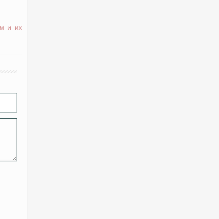
м и их