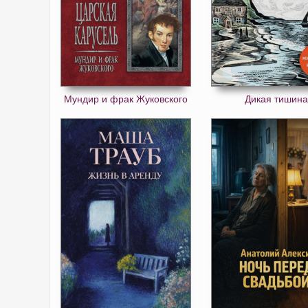
Мундир и фрак Жуковского
Дикая тишин