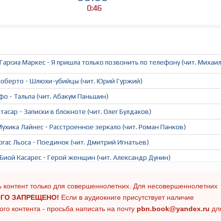
0:46
 Гарсиа Маркес - Я пришла только позвонить по телефону (чит. Михаи
Роберто - Шлюхи-убийцы (чит. Юрий Гуржий)
ьфо - Тальпа (чит. Абакум Паньшин)
тасар - Записки в блокноте (чит. Олег Булдаков)
Мухика Лайнес - Расстроенное зеркало (чит. Роман Панков)
ргас Льоса - Поединок (чит. Дмитрий Игнатьев)
Биой Касарес - Герой женщин (чит. Александр Дунин)
 Гарсиа Маркес - Следы твоей крови на снегу (чит. Владимир Овуор)
 контент только для совершеннолетних. Для несовершеннолетних
ГО ЗАПРЕЩЕНО!
Если в аудиокниге присутствует наличие
го контента - просьба написать на почту
pbn.book@yandex.ru
дл