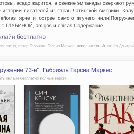
готовы, асадо жарится, а свежие эмпанады сверкают р
 истории писателей из стран Латинской Америки. Кол
señoras ярче и острее самого жгучего чили!Погружае
 с ГЛУБИНОЙ, amigos и chicas!Содержание
нлайн бесплатно
сплатно, автор Габриэль Гарсиа Маркес, исполнитель Игнатьев Дмитрий 
ружение 73-е", Габриэль Гарсиа Маркес
ть онлайн бесплатно полные версии.