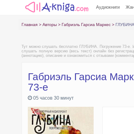
Аудиокниги
Жа
Главная
Авторы
Габриэль Гарсиа Маркес
ГЛУБИНА.
Тут можно слушать бесплатно ГЛУБИНА. Погружение 73-е. И
слушать полную версию (весь текст) онлайн без регистрац
(аннотацию), описание и ознакомиться с отзывами (коммента
Габриэль Гарсиа Марк
73-е
05 часов 30 минут