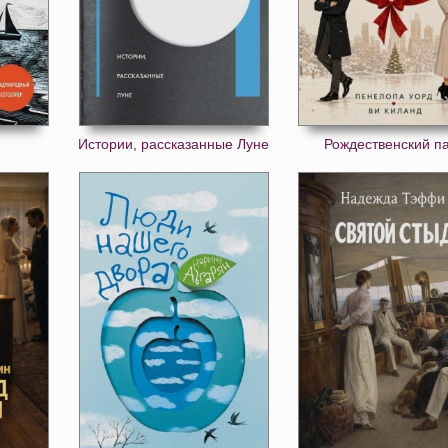
а
Истории, рассказанные Луне
Рождественский па