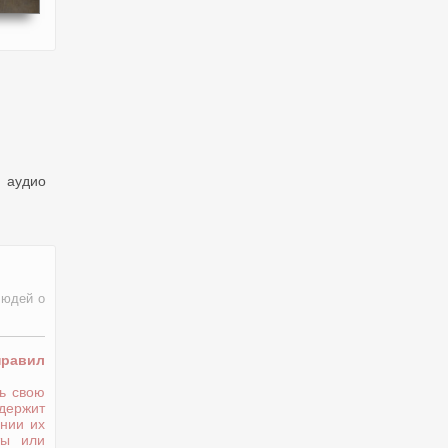
 аудио
людей о
правил
ь свою
держит
нии их
ты или