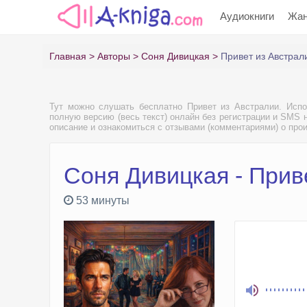
Аудиокниги
Жа
Главная
Авторы
Соня Дивицкая
Привет из Австрал
Тут можно слушать бесплатно Привет из Австралии. Исп
полную версию (весь текст) онлайн без регистрации и SMS н
описание и ознакомиться с отзывами (комментариями) о про
Соня Дивицкая - Прив
53 минуты