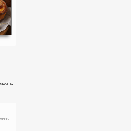
теки a-
ении.