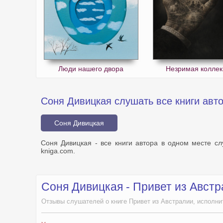
Люди нашего двора
Незримая колле
Соня Дивицкая слушать все книги авто
Соня Дивицкая
Соня Дивицкая - все книги автора в одном месте с
kniga.com.
Соня Дивицкая - Привет из Авст
Отзывы слушателей о книге Привет из Австралии, исполни