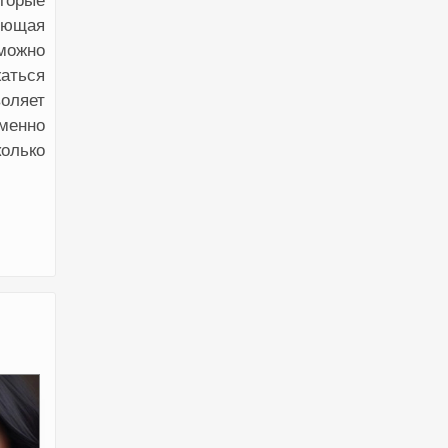
торые
еющая
можно
жаться
оляет
именно
колько