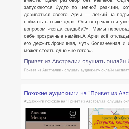
вместе. Один разговор без намёков. Оди
запускаются будто по цепной реакции, х
добиваться своего. Арчи — лёгкий на подъ
поймать в точке «да». Они встречаются уже
вопросом «когда свадьба?». Мамы перегля
себе прозрачные намёки.А Арчи всё отклады
его держит.Ироничная, чуть болезненная и
может стоить одно «не готов».
Привет из Австралии слушать онлайн 
Привет из Австралии - слушать аудиокнигу онлайн беспла
Похожие аудиокниги на "Привет из Ав
Аудиокниги похожие на "Привет из Австралии" слушать он