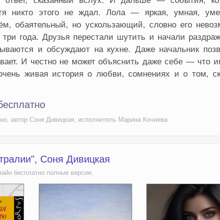
н ответ, сказанный вслух. И дальше — события, ко
отя никто этого не ждал. Лола — яркая, умная, ум
ём, обаятельный, но ускользающий, словно его невоз
 три года. Друзья перестали шутить и начали раздра
дываются и обсуждают на кухне. Даже начальник позв
вает. И честно не может объяснить даже себе — что 
 очень живая история о любви, сомнениях и о том, с
бесплатно
тно, автор Соня Дивицкая, исполнитель Марина Кочнева
стралии", Соня Дивицкая
лайн бесплатно полные версии.