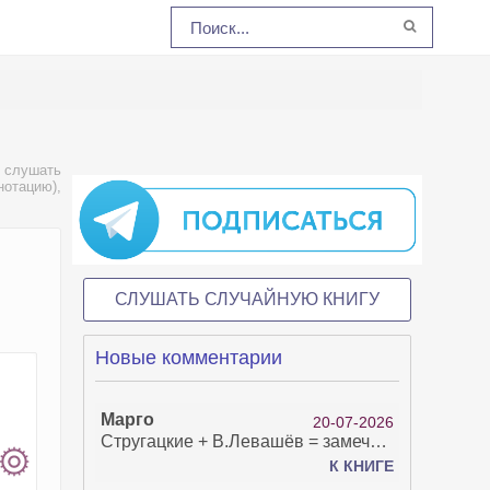
 слушать
нотацию),
СЛУШАТЬ СЛУЧАЙНУЮ КНИГУ
Новые комментарии
Марго
20-07-2026
Стругацкие + В.Левашёв = замечательно!
К КНИГЕ