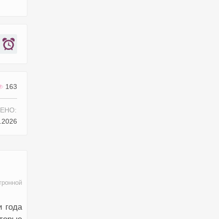
163
ЕНО:
.2026
тронной
и года