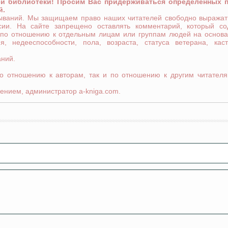
ей библиотеки! Просим Вас придерживаться определенных 
й.
зываний. Мы защищаем право наших читателей свободно выражат
сии. На сайте запрещено оставлять комментарий, который со
 по отношению к отдельным лицам или группам людей на основа
я, недееспособности, пола, возраста, статуса ветерана, кас
аний.
по отношению к авторам, так и по отношению к другим читателя
ением, администратор a-kniga.com.