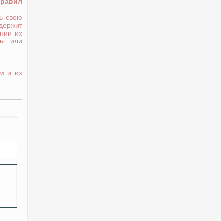
правил
ь свою
держит
нии их
ты или
м и их