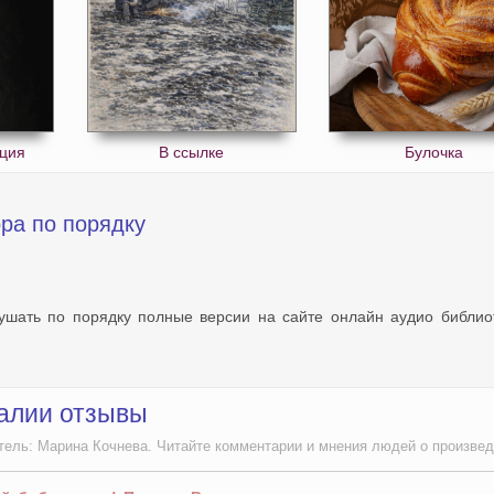
кция
В ссылке
Булочка
ра по порядку
лушать по порядку полные версии на сайте онлайн аудио библио
ралии отзывы
тель: Марина Кочнева. Читайте комментарии и мнения людей о произвед