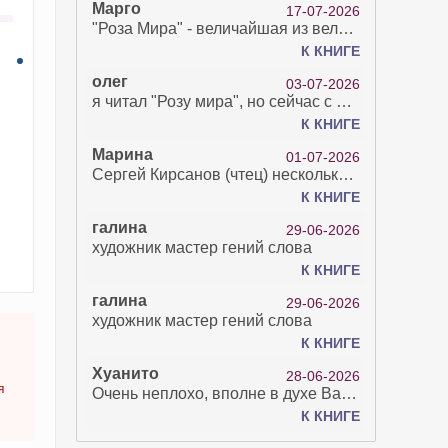
Марго
17-07-2026
"Роза Мира" - величайшая из великих Книг - она отвечает на все вопросы, прочитать её нелегко...
К КНИГЕ
олег
03-07-2026
я читал "Розу мира", но сейчас с возрастом зрение рухнуло. Но хочется ещё почитать. Просто захватывает. Хорошо, что есть А КНИГА. Спасибо за вашу работу.
К КНИГЕ
Марина
01-07-2026
Сергей Кирсанов (чтец) несколько раз рыгнул в микрофон. В наушниках это было хорошо слышно и сильно неприятно. Я понимаю, что это бесплатная аудиокнига, но не до такой же степени наплевать на слушателя..
К КНИГЕ
галина
29-06-2026
художник мастер гений слова
К КНИГЕ
галина
29-06-2026
художник мастер гений слова
К КНИГЕ
Хуанито
28-06-2026
я
Очень неплохо, вполне в духе Варго!)
К КНИГЕ