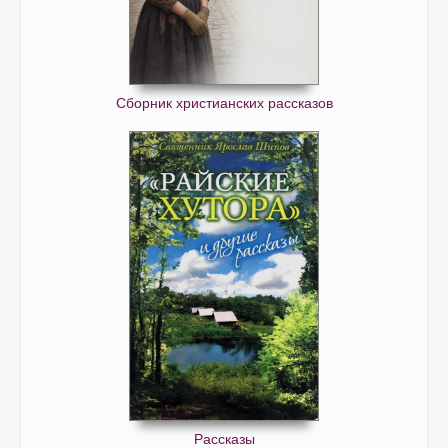
66-Глава 66. Величие других мест паломничества.
67-Глава 67. Пост в Манаса-тиртхе.
68-Глава 68. Плоды чтения и слушания Нарасимха пураны.
Сборник христианских рассказов
69-Вместо заключения
Рассказы