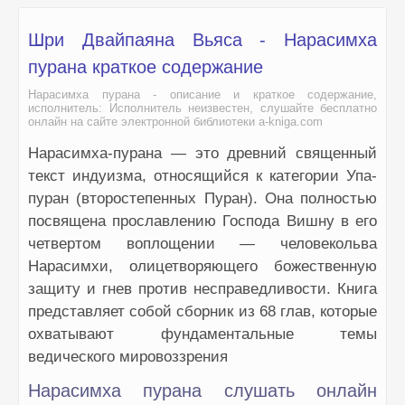
41-Глава 41. Рождение Прахлады, его преданность Господ
Шри Двайпаяна Вьяса - Нарасимха
42-Глава 42. Описание жестоких пыток, применённых Хиран
пурана краткое содержание
43-Глава 43. Прахлада проповедует сыновьям демонов.
Нарасимха пурана - описание и краткое содержание,
исполнитель: Исполнитель неизвестен, слушайте бесплатно
онлайн на сайте электронной библиотеки a-kniga.com
44-Глава 44. Воплощение Нарасимхи и приближение смерт
Нарасимха-пурана — это древний священный
45-Глава 45. Воплощение Господа Вишну в образе карлика
текст индуизма, относящийся к категории Упа-
46-Глава 46. Воплощение Господа в форме Парашурамы.
пуран (второстепенных Пуран). Она полностью
посвящена прославлению Господа Вишну в его
47-Глава 47. Воплощение Рамы, Его рождение и женитьба.
четвертом воплощении — человекольва
48-Глава 48. Изгнание Рамы, смерть царя Дашаратхи и встр
Нарасимхи, олицетворяющего божественную
защиту и гнев против несправедливости. Книга
49-Глава 49. Рама наказывает Джаянту
представляет собой сборник из 68 глав, которые
50-Глава 50. Знакомство с Сугривой. Убийство Бали. Поиски
охватывают фундаментальные темы
ведического мировоззрения
51-Глава 51. Хануман попадает на Ланку.
52-Глава 52. Рама отправляется к берегу океана. Поражени
Нарасимха пурана слушать онлайн