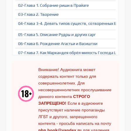
02-Глава 1. Собрание риши в Прайаге
03-Глава 2. Творение
04-Глава 3-4. Девять типов существ, сотворенных Брахмой
05-Глава 5. Описание Рудры и других сарг
06-Глава 6. Рождение Агастьи и Васиштхи
07-Глава 7. Как Маркандея обрёл милость Господа Шри Хар
08-Глава 8. Яма запрещает смерти и ямадутам приближать
Внимание! Аудиокнига может
09-Глава 9. Повторение Ямаштаки
содержать контент только для
совершеннолетних. Для
10-Глава 10. Женитьба Маркандеи и рождение Ведаширы
несовершеннолетних прослушивание
11-Глава 11. Мудрец Маркандея предлагает молитвы Госпо
данного контента
СТРОГО
ЗАПРЕЩЕНО!
Если в аудиокниге
12-Глава 12. Беседа Ямы и Ями
присутствует наличие пропаганды
13-Глава 13. Сила целомудрия и беседа с Брахмачари
ЛГБТ и другого, запрещенного
контента - просьба написать на почту
14-Глава 14. О важности паломничества и ашрамах
pbn.book@yandex.ru
для удаления