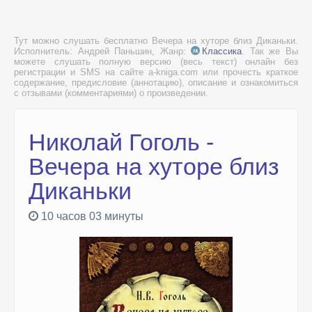
Тут можно слушать бесплатно Вечера на хуторе близ Диканьки.
Исполнитель: Андрей Паньшин, Жанр:
Классика
. Так же Вы
можете слушать полную версию (весь текст) онлайн без
регистрации и SMS на сайте a-kniga.com или прочесть краткое
содержание, предисловие (аннотацию), описание и ознакомиться
с отзывами (комментариями) о произведении.
Николай Гоголь -
Вечера на хуторе близ
Диканьки
10 часов 03 минуты