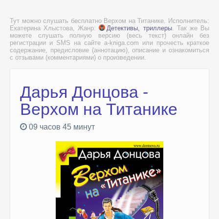
Тут можно слушать бесплатно Верхом на Титанике. Исполнитель:
Екатерина Хлыстова, Жанр:
Детективы, триллеры
. Так же Вы
можете слушать полную версию (весь текст) онлайн без
регистрации и SMS на сайте a-kniga.com или прочесть краткое
содержание, предисловие (аннотацию), описание и ознакомиться
с отзывами (комментариями) о произведении.
Дарья Донцова -
Верхом на Титанике
09 часов 45 минут