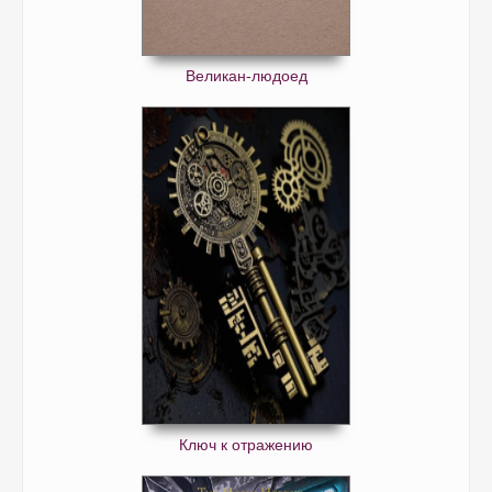
Великан-людоед
Ключ к отражению