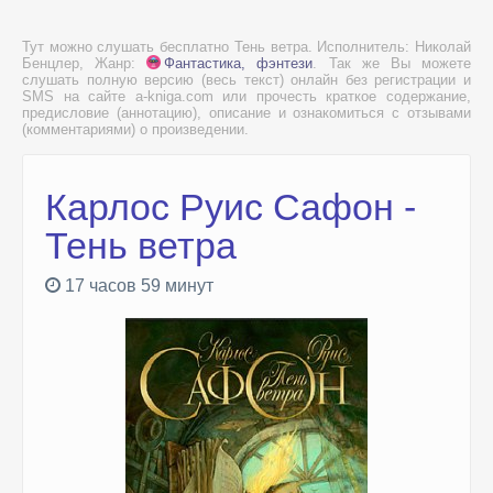
Тут можно слушать бесплатно Тень ветра. Исполнитель: Николай
Бенцлер, Жанр:
Фантастика, фэнтези
. Так же Вы можете
слушать полную версию (весь текст) онлайн без регистрации и
SMS на сайте a-kniga.com или прочесть краткое содержание,
предисловие (аннотацию), описание и ознакомиться с отзывами
(комментариями) о произведении.
Карлос Руис Сафон -
Тень ветра
17 часов 59 минут