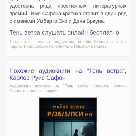
удостоена ряда престижных литературных
премий. Имя Сафона критика ставит в один ряд
с именами Умберто Эко и Дэна Брауна.
Тень ветра слушать онлайн бесплатно
Тень ветра - слушать аудиокнигу онлайн бесплатно, автор
Карлос Руис Сафон, исполнитель Николай Бенцлер
Похожие аудиокниги на "Тень ветра",
Карлос Руис Сафон
Аудиокниги похожие на "Тень ветра" слушать онлайн
бесплатно полные версии.