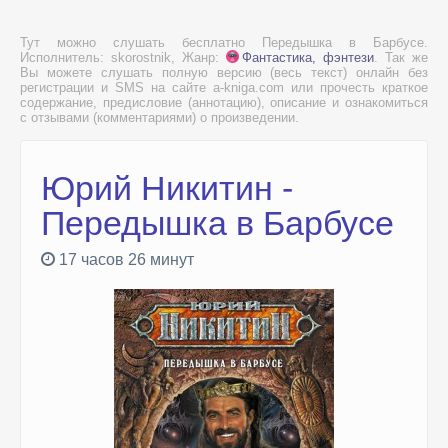
Тут можно слушать бесплатно Передышка в Барбусе.
Исполнитель: skorostnik, Жанр:
Фантастика, фэнтези
. Так же
Вы можете слушать полную версию (весь текст) онлайн без
регистрации и SMS на сайте a-kniga.com или прочесть краткое
содержание, предисловие (аннотацию), описание и ознакомиться
с отзывами (комментариями) о произведении.
Юрий Никитин -
Передышка в Барбусе
17 часов 26 минут