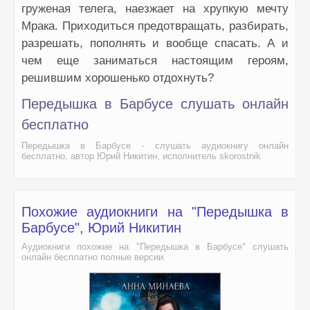
груженая телега, наезжает на хрупкую мечту
Мрака. Приходиться предотвращать, разбирать,
разрешать, пополнять и вообще спасать. А и
чем еще заниматься настоящим героям,
решившим хорошенько отдохнуть?
Передышка в Барбусе слушать онлайн
бесплатно
Передышка в Барбусе - слушать аудиокнигу онлайн
бесплатно, автор Юрий Никитин, исполнитель skorostnik
Похожие аудиокниги на "Передышка в
Барбусе", Юрий Никитин
Аудиокниги похожие на "Передышка в Барбусе" слушать
онлайн бесплатно полные версии.