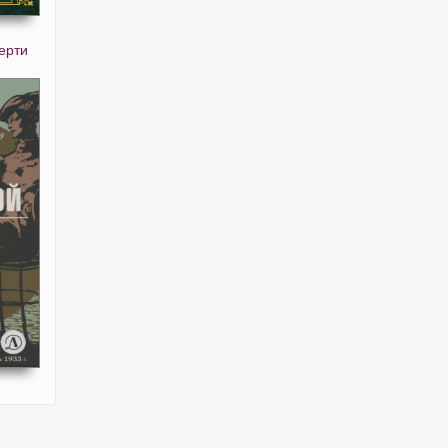
ерти
й