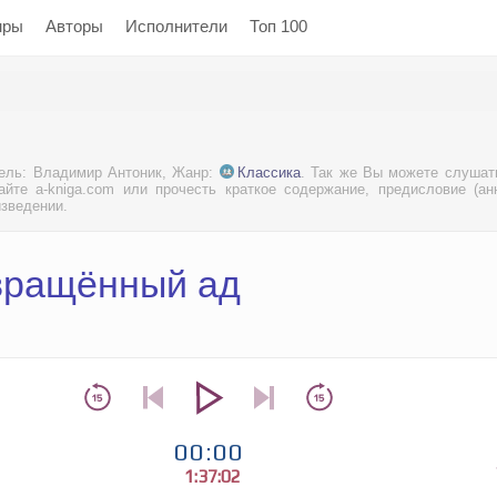
нры
Авторы
Исполнители
Топ 100
ель: Владимир Антоник, Жанр:
Классика
. Так же Вы можете слушат
йте a-kniga.com или прочесть краткое содержание, предисловие (ан
изведении.
звращённый ад
00:00
1:37:02