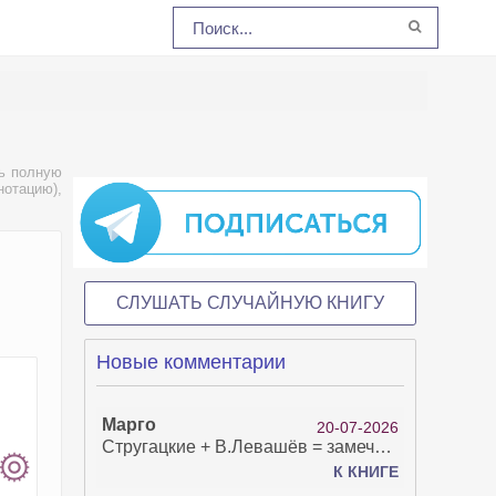
ь полную
нотацию),
СЛУШАТЬ СЛУЧАЙНУЮ КНИГУ
Новые комментарии
Марго
20-07-2026
Стругацкие + В.Левашёв = замечательно!
К КНИГЕ