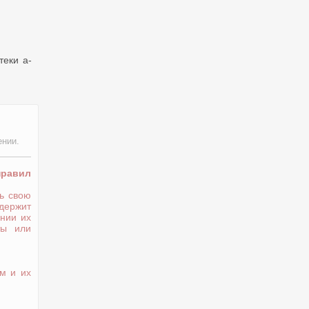
теки a-
ении.
правил
ь свою
держит
нии их
ты или
м и их