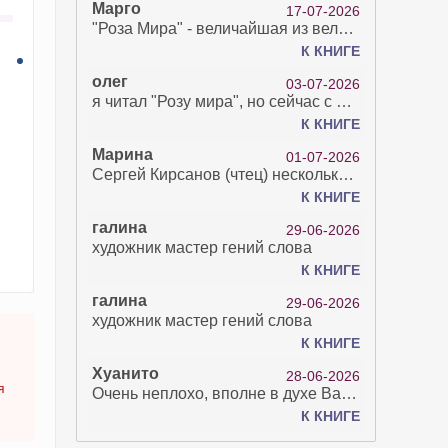
Марго
17-07-2026
"Роза Мира" - величайшая из великих Книг - она отвечает на все вопросы, прочитать её нелегко...
К КНИГЕ
олег
03-07-2026
я читал "Розу мира", но сейчас с возрастом зрение рухнуло. Но хочется ещё почитать. Просто захватывает. Хорошо, что есть А КНИГА. Спасибо за вашу работу.
К КНИГЕ
Марина
01-07-2026
Сергей Кирсанов (чтец) несколько раз рыгнул в микрофон. В наушниках это было хорошо слышно и сильно неприятно. Я понимаю, что это бесплатная аудиокнига, но не до такой же степени наплевать на слушателя..
К КНИГЕ
галина
29-06-2026
художник мастер гений слова
К КНИГЕ
галина
29-06-2026
художник мастер гений слова
К КНИГЕ
Хуанито
28-06-2026
я
Очень неплохо, вполне в духе Варго!)
К КНИГЕ