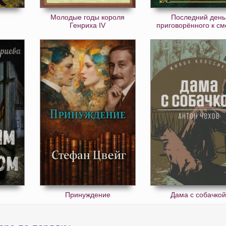
Молодые годы короля
Последний день
Генриха IV
приговорённого к см
Принуждение
Дама с собачко