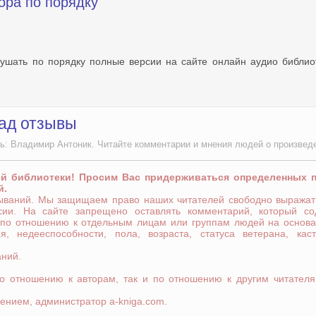
ора по порядку
лушать по порядку полные версии на сайте онлайн аудио библио
ад отзывы
ь: Владимир Антоник. Читайте комментарии и мнения людей о произвед
ей библиотеки! Просим Вас придерживаться определенных 
й.
зываний. Мы защищаем право наших читателей свободно выражат
сии. На сайте запрещено оставлять комментарий, который со
 по отношению к отдельным лицам или группам людей на основа
я, недееспособности, пола, возраста, статуса ветерана, кас
аний.
по отношению к авторам, так и по отношению к другим читателя
ением, администратор a-kniga.com.