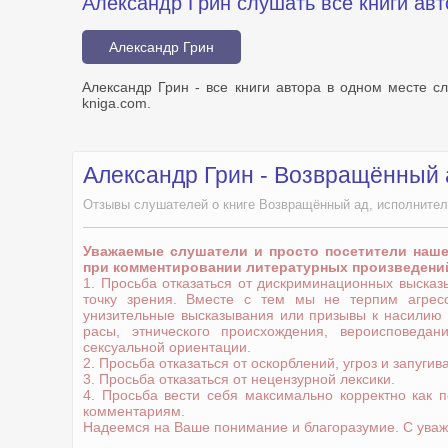
Александр Грин слушать все книги авт
Александр Грин
Александр Грин - все книги автора в одном месте с
kniga.com.
Александр Грин - Возвращённый 
Отзывы слушателей о книге Возвращённый ад, исполнител
Уважаемые слушатели и просто посетители наш
при комментировании литературных произведени
1. Просьба отказаться от дискриминационных выска
точку зрения. Вместе с тем мы не терпим агрес
унизительные высказывания или призывы к насилию
расы, этнического происхождения, вероисповедани
сексуальной ориентации.
2. Просьба отказаться от оскорблений, угроз и запугив
3. Просьба отказаться от нецензурной лексики.
4. Просьба вести себя максимально корректно как 
комментариям.
Надеемся на Ваше понимание и благоразумие. С уваж