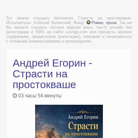
Тут можно слушать бесплатно Страсти на простокваше.
Исполнитель: Алексей Зеленский, Жанр:
Роман, проза
. Так же
Вы можете слушать полную версию (весь текст) онлайн без
регистрации и SMS на сайте a-kniga.com или прочесть краткое
содержание, предисловие (аннотацию), описание и ознакомиться
с отзывами (комментариями) о произведении.
Андрей Егорин -
Страсти на
простокваше
03 часы 54 минуты