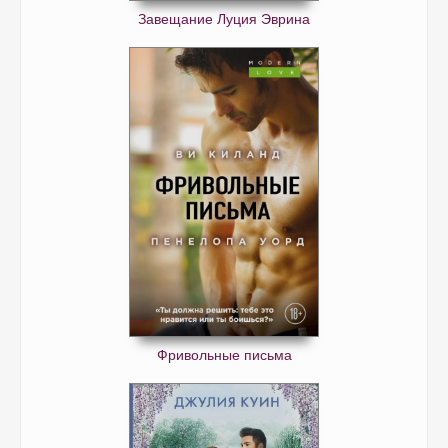
Завещание Луция Эврина
Фривольные письма