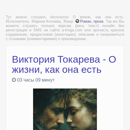
Тут можно слушать бесплатно О жизни, как она есть.
Исполнитель: Марина Кочнева, Жанр:
Роман, проза
. Так же Вы
можете слушать полную версию (весь текст) онлайн без
регистрации и SMS на сайте a-kniga.com или прочесть краткое
содержание, предисловие (аннотацию), описание и ознакомиться
с отзывами (комментариями) о произведении.
Виктория Токарева - О
жизни, как она есть
03 часы 09 минут