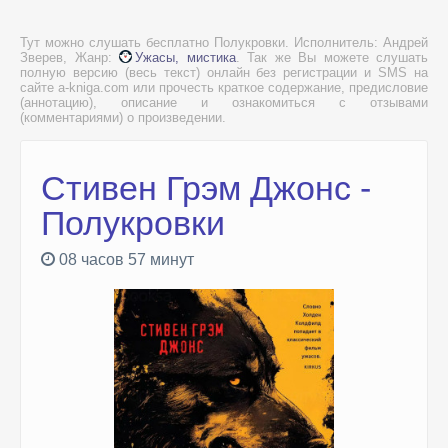
Тут можно слушать бесплатно Полукровки. Исполнитель: Андрей
Зверев, Жанр:
Ужасы, мистика
. Так же Вы можете слушать
полную версию (весь текст) онлайн без регистрации и SMS на
сайте a-kniga.com или прочесть краткое содержание, предисловие
(аннотацию), описание и ознакомиться с отзывами
(комментариями) о произведении.
Стивен Грэм Джонс -
Полукровки
08 часов 57 минут