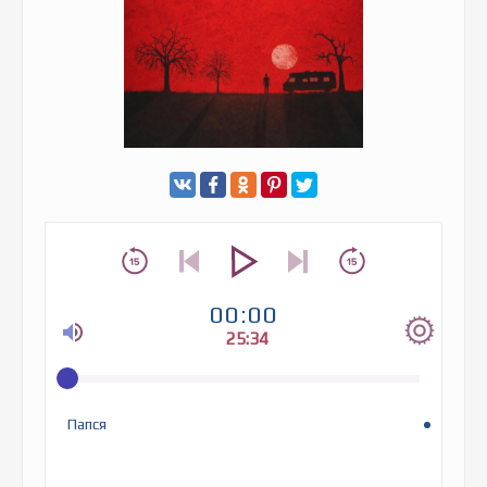
00:00
25:34
Папся