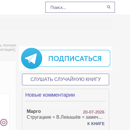
ть полную
нотацию),
СЛУШАТЬ СЛУЧАЙНУЮ КНИГУ
Новые комментарии
Марго
20-07-2026
Стругацкие + В.Левашёв = замечательно!
К КНИГЕ