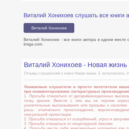
Виталий Хонихоев слушать все книги 
Виталий Хонихоев
Виталий Хонихоев - все книги автора в одном месте 
kniga.com.
Виталий Хонихоев - Новая жизнь
Отзывы слушателей о книге Новая жизнь 3, исполнитель: 
Уважаемые слушатели и просто посетители наш
при комментировании литературных произведени
1. Просьба отказаться от дискриминационных выска
точку зрения. Вместе с тем мы не терпим агрес
унизительные высказывания или призывы к насилию
расы, этнического происхождения, вероисповедани
сексуальной ориентации.
2. Просьба отказаться от оскорблений, угроз и запугив
3. Просьба отказаться от нецензурной лексики.
4. Просьба вести себя максимально корректно как 