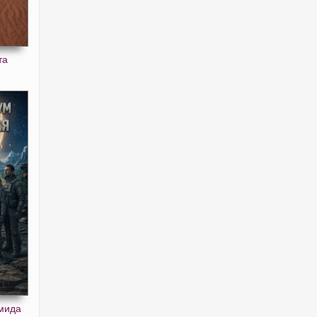
та
мида