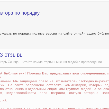
автора по порядку
слушать по порядку полные версии на сайте онлайн аудио библио
 3 отзывы
Игорь Синица. Читайте комментарии и мнения людей о произведении.
ей библиотеки! Просим Вас придерживаться определенных 
й.
зываний. Мы защищаем право наших читателей свободно выражат
сии. На сайте запрещено оставлять комментарий, который со
 по отношению к отдельным лицам или группам людей на основа
я, недееспособности, пола, возраста, статуса ветерана, кас
аний.
по отношению к авторам, так и по отношению к другим читателя