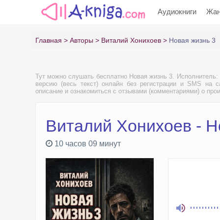
Аудиокниги
Жа
Главная
Авторы
Виталий Хонихоев
Новая жизнь 3
Тут можно слушать бесплатно Новая жизнь 3. Исполнитель:
версию (весь текст) онлайн без регистрации и SMS на са
описание и ознакомиться с отзывами (комментариями) о про
Виталий Хонихоев - Н
10 часов 09 минут