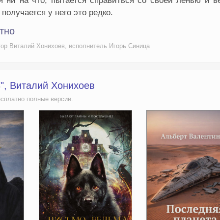
я ни на что, пытается справиться со своей ленью и 
получается у него это редко.
тно
тор Виталий Хонихоев, исполнитель Игорь Синица
3", Виталий Хонихоев
есплатно полные версии.