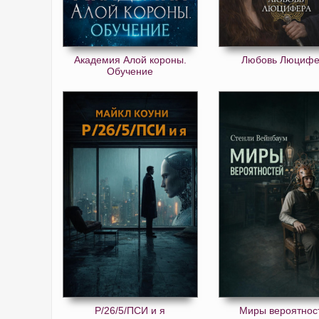
Академия Алой короны.
Любовь Люциф
Обучение
Р/26/5/ПСИ и я
Миры вероятнос