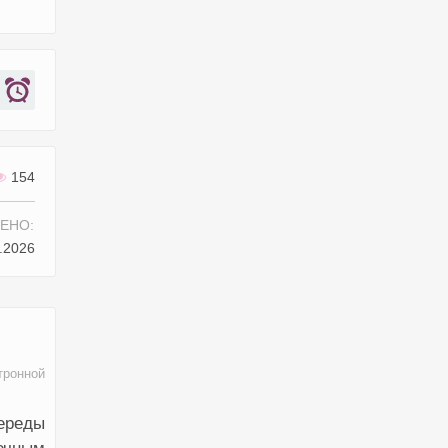
154
ЕНО:
.2026
тронной
ереды