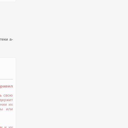
теки a-
правил
ь свою
держит
нии их
ты или
м и их