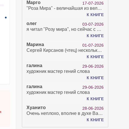
Марго
17-07-2026
"Роза Мира" - величайшая из великих Книг - она отвечает на все вопросы, прочитать её нелегко...
К КНИГЕ
олег
03-07-2026
я читал "Розу мира", но сейчас с возрастом зрение рухнуло. Но хочется ещё почитать. Просто захватывает. Хорошо, что есть А КНИГА. Спасибо за вашу работу.
К КНИГЕ
Марина
01-07-2026
Сергей Кирсанов (чтец) несколько раз рыгнул в микрофон. В наушниках это было хорошо слышно и сильно неприятно. Я понимаю, что это бесплатная аудиокнига, но не до такой же степени наплевать на слушателя..
К КНИГЕ
галина
29-06-2026
художник мастер гений слова
К КНИГЕ
галина
29-06-2026
художник мастер гений слова
К КНИГЕ
Хуанито
28-06-2026
я
Очень неплохо, вполне в духе Варго!)
К КНИГЕ