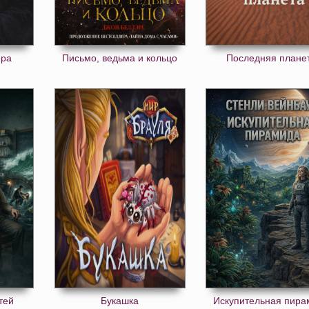
ера
Письмо, ведьма и кольцо
Последняя плане
тей
Букашка
Искупительная пира