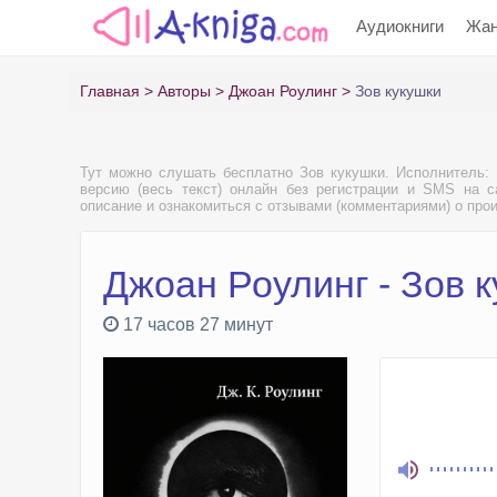
Аудиокниги
Жа
Главная
Авторы
Джоан Роулинг
Зов кукушки
Тут можно слушать бесплатно Зов кукушки. Исполнитель
версию (весь текст) онлайн без регистрации и SMS на са
описание и ознакомиться с отзывами (комментариями) о про
Джоан Роулинг - Зов 
17 часов 27 минут