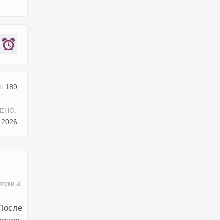
189
ЕНО:
.2026
теки a-
После