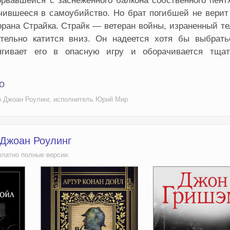
орвавшейся с заснеженного балкона собственного пент
ившееся в самоубийство. Но брат погибшей не верит 
орана Страйка. Страйк — ветеран войны, израненный т
тельно катится вниз. Он надеется хотя бы выбрать
ягивает его в опасную игру и оборачивается тщат
о
ор Джоан Роулинг, исполнитель Юрий Мир
 Джоан Роулинг
платно полные версии.