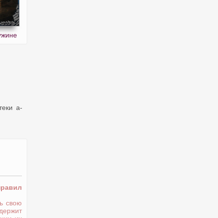
ужине
теки a-
правил
ь свою
держит