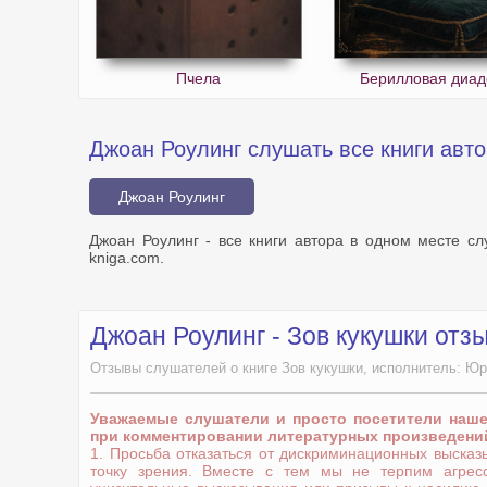
Пчела
Берилловая диа
Джоан Роулинг слушать все книги авто
Джоан Роулинг
Джоан Роулинг - все книги автора в одном месте с
kniga.com.
Джоан Роулинг - Зов кукушки отз
Отзывы слушателей о книге Зов кукушки, исполнитель: Юр
Уважаемые слушатели и просто посетители наш
при комментировании литературных произведени
1. Просьба отказаться от дискриминационных выска
точку зрения. Вместе с тем мы не терпим агрес