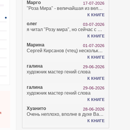
Марго
17-07-2026
"Роза Мира" - величайшая из великих Книг - она отвечает на все вопросы, прочитать её нелегко...
К КНИГЕ
олег
03-07-2026
я читал "Розу мира", но сейчас с возрастом зрение рухнуло. Но хочется ещё почитать. Просто захватывает. Хорошо, что есть А КНИГА. Спасибо за вашу работу.
К КНИГЕ
Марина
01-07-2026
Сергей Кирсанов (чтец) несколько раз рыгнул в микрофон. В наушниках это было хорошо слышно и сильно неприятно. Я понимаю, что это бесплатная аудиокнига, но не до такой же степени наплевать на слушателя..
К КНИГЕ
галина
29-06-2026
художник мастер гений слова
К КНИГЕ
галина
29-06-2026
художник мастер гений слова
К КНИГЕ
Хуанито
28-06-2026
я
Очень неплохо, вполне в духе Варго!)
К КНИГЕ