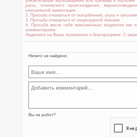
унизительные высказывания или призывы к насилию
расы, этнического происхождения, вероисповедани
сексуальной ориентации.
2. Просьба отказаться от оскорблений, угроз и запугив
3. Просьба отказаться от нецензурной лексики.
4. Просьба вести себя максимально корректно как 
комментариям.
Надеемся на Ваше понимание и благоразумие. С уваж
Ничего не найдено.
Вы не робот?