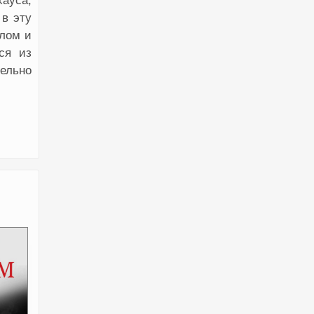
хауса,
в эту
елом и
ся из
ельно