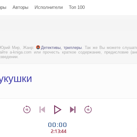
нры
Авторы
Исполнители
Топ 100
: Юрий Мир, Жанр:
Детективы, триллеры
. Так же Вы можете слушат
йте a-kniga.com или прочесть краткое содержание, предисловие (ан
изведении.
кукушки
00:00
2:13:44