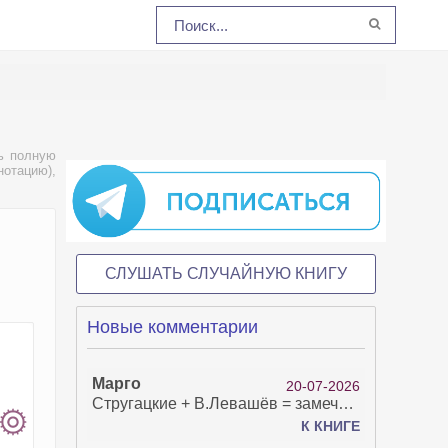
ь полную
нотацию),
СЛУШАТЬ СЛУЧАЙНУЮ КНИГУ
Новые комментарии
Марго
20-07-2026
Стругацкие + В.Левашёв = замечательно!
К КНИГЕ