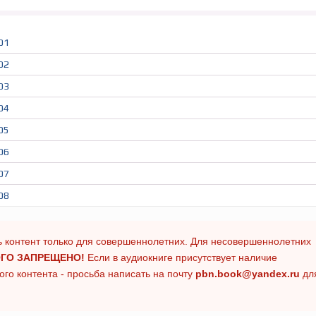
01
02
03
04
05
06
07
08
 контент только для совершеннолетних. Для несовершеннолетних
ГО ЗАПРЕЩЕНО!
Если в аудиокниге присутствует наличие
го контента - просьба написать на почту
pbn.book@yandex.ru
дл