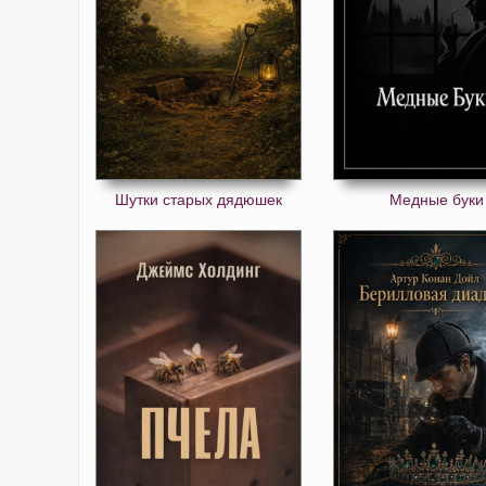
Шутки старых дядюшек
Медные буки