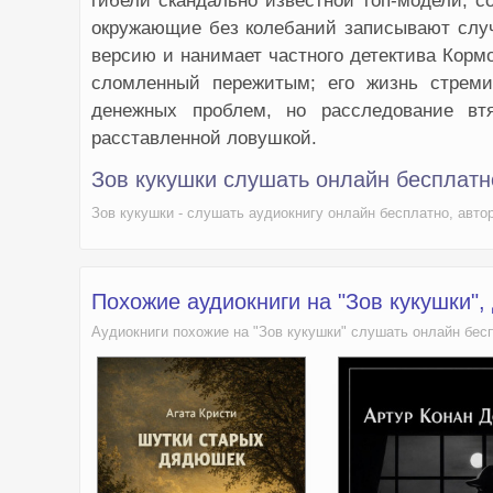
гибели скандально известной топ-модели, с
окружающие без колебаний записывают случ
версию и нанимает частного детектива Корм
сломленный пережитым; его жизнь стреми
денежных проблем, но расследование вт
расставленной ловушкой.
Зов кукушки слушать онлайн бесплатн
Зов кукушки - слушать аудиокнигу онлайн бесплатно, авт
Похожие аудиокниги на "Зов кукушки",
Аудиокниги похожие на "Зов кукушки" слушать онлайн бес