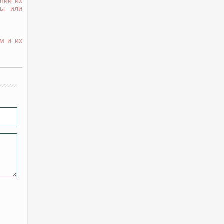
нии их
ты или
м и их