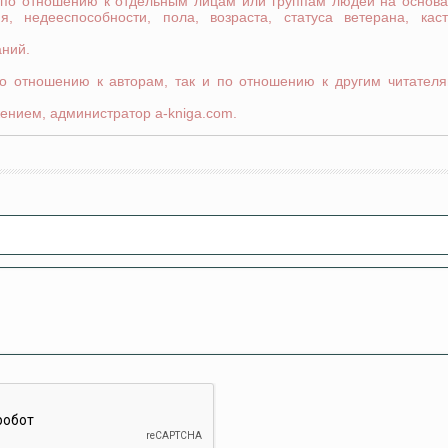
 по отношению к отдельным лицам или группам людей на основа
я, недееспособности, пола, возраста, статуса ветерана, кас
аний.
по отношению к авторам, так и по отношению к другим читателя
ением, администратор a-kniga.com.