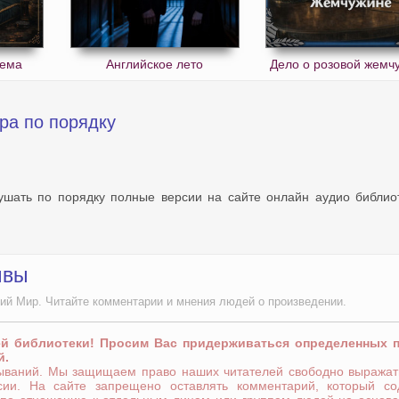
дема
Английское лето
Дело о розовой жемч
ра по порядку
лушать по порядку полные версии на сайте онлайн аудио библио
ывы
ий Мир. Читайте комментарии и мнения людей о произведении.
ей библиотеки! Просим Вас придерживаться определенных 
й.
зываний. Мы защищаем право наших читателей свободно выражат
сии. На сайте запрещено оставлять комментарий, который со