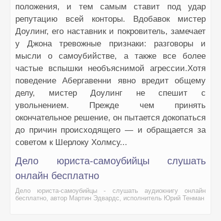
положения, и тем самым ставит под удар
репутацию всей конторы. Вдобавок мистер
Доулинг, его наставник и покровитель, замечает
у Джона тревожные признаки: разговоры и
мысли о самоубийстве, а также все более
частые вспышки необъяснимой агрессии.Хотя
поведение Абергавенни явно вредит общему
делу, мистер Доулинг не спешит с
увольнением. Прежде чем принять
окончательное решение, он пытается докопаться
до причин происходящего — и обращается за
советом к Шерлоку Холмсу...
Дело юриста-самоубийцы слушать
онлайн бесплатно
Дело юриста-самоубийцы - слушать аудиокнигу онлайн
бесплатно, автор Мартин Эдвардс, исполнитель Юрий Тенман