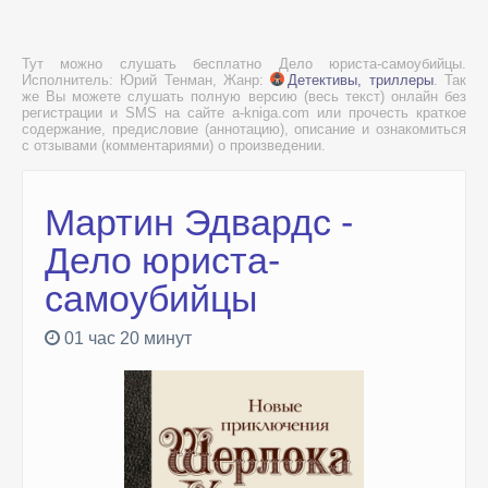
Тут можно слушать бесплатно Дело юриста-самоубийцы.
Исполнитель: Юрий Тенман, Жанр:
Детективы, триллеры
. Так
же Вы можете слушать полную версию (весь текст) онлайн без
регистрации и SMS на сайте a-kniga.com или прочесть краткое
содержание, предисловие (аннотацию), описание и ознакомиться
с отзывами (комментариями) о произведении.
Мартин Эдвардс -
Дело юриста-
самоубийцы
01 час 20 минут