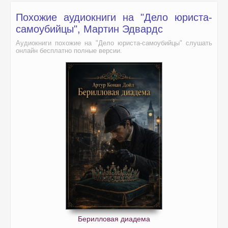
Похожие аудиокниги на "Дело юриста-
самоубийцы", Мартин Эдвардс
Аудиокниги похожие на "Дело юриста-самоубийцы" слушать
онлайн бесплатно полные версии.
Берилловая диадема