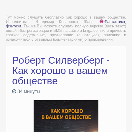
Тут можно слушать бесплатно Как хорошо в вашем обществе.
Исполнитель: Владимир Коваленко, Жанр:
Фантастика,
фэнтези
. Так же Вы можете слушать полную версию (весь текст)
онлайн без регистрации и SMS на сайте a-kniga.com или прочесть
краткое содержание, предисловие (аннотацию), описание и
ознакомиться с отзывами (комментариями) о произведении.
Роберт Силверберг -
Как хорошо в вашем
обществе
34 минуты