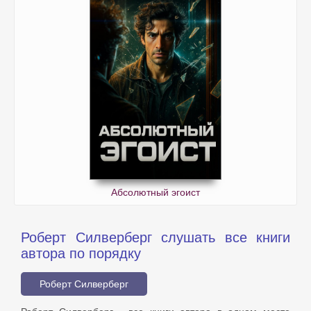
Абсолютный эгоист
Роберт Силверберг слушать все книги
автора по порядку
Роберт Силверберг