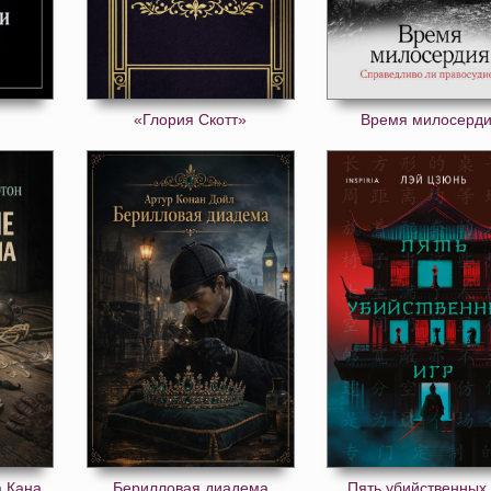
«Глория Скотт»
Время милосерд
а Кана
Берилловая диадема
Пять убийственных 