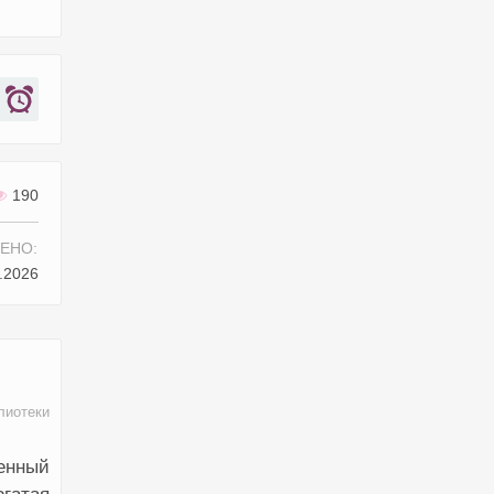
190
ЕНО:
.2026
лиотеки
енный