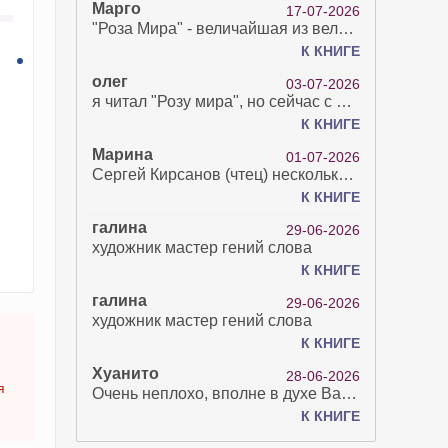
Марго
17-07-2026
"Роза Мира" - величайшая из великих Книг - она отвечает на все вопросы, прочитать её нелегко...
К КНИГЕ
олег
03-07-2026
я читал "Розу мира", но сейчас с возрастом зрение рухнуло. Но хочется ещё почитать. Просто захватывает. Хорошо, что есть А КНИГА. Спасибо за вашу работу.
К КНИГЕ
Марина
01-07-2026
Сергей Кирсанов (чтец) несколько раз рыгнул в микрофон. В наушниках это было хорошо слышно и сильно неприятно. Я понимаю, что это бесплатная аудиокнига, но не до такой же степени наплевать на слушателя..
К КНИГЕ
галина
29-06-2026
художник мастер гений слова
К КНИГЕ
галина
29-06-2026
художник мастер гений слова
К КНИГЕ
Хуанито
28-06-2026
я
Очень неплохо, вполне в духе Варго!)
К КНИГЕ