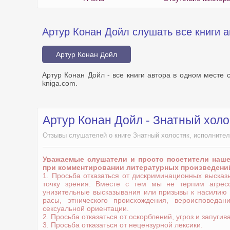
Артур Конан Дойл слушать все книги а
Артур Конан Дойл
Артур Конан Дойл - все книги автора в одном месте 
kniga.com.
Артур Конан Дойл - Знатный хол
Отзывы слушателей о книге Знатный холостяк, исполнител
Уважаемые слушатели и просто посетители наш
при комментировании литературных произведени
1. Просьба отказаться от дискриминационных выска
точку зрения. Вместе с тем мы не терпим агрес
унизительные высказывания или призывы к насилию
расы, этнического происхождения, вероисповедани
сексуальной ориентации.
2. Просьба отказаться от оскорблений, угроз и запугив
3. Просьба отказаться от нецензурной лексики.