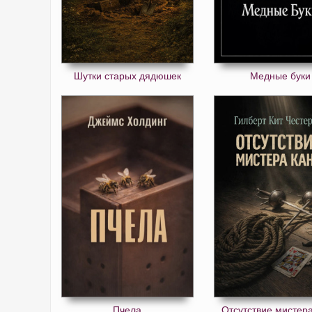
Шутки старых дядюшек
Медные буки
Пчела
Отсутствие мистер