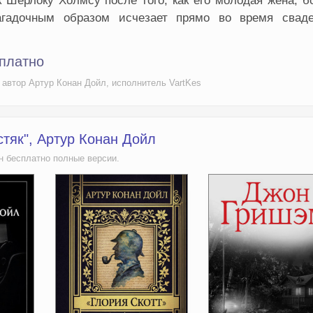
 Шерлоку Холмсу после того, как его молодая жена, б
агадочным образом исчезает прямо во время сваде
сплатно
 автор Артур Конан Дойл, исполнитель VartKes
тяк", Артур Конан Дойл
н бесплатно полные версии.