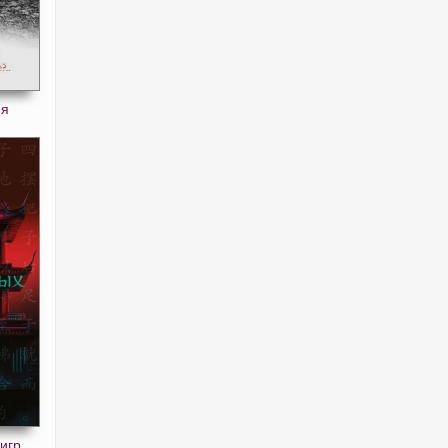
ия
игр