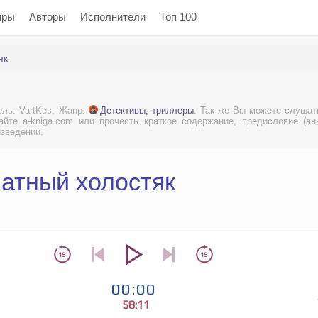
нры
Авторы
Исполнители
Топ 100
як
ель: VartKes, Жанр:
Детективы, триллеры
. Так же Вы можете слушат
йте a-kniga.com или прочесть краткое содержание, предисловие (ан
изведении.
натный холостяк
00:00
58:11