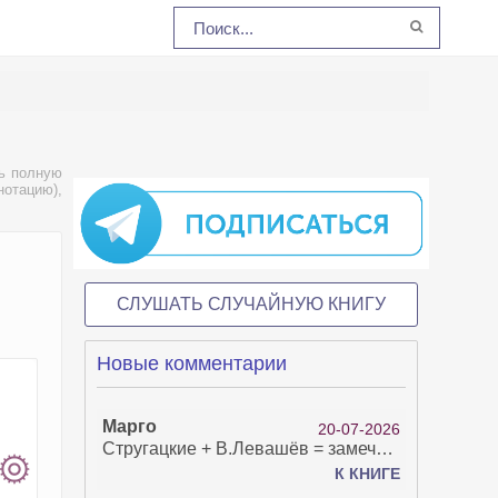
ь полную
нотацию),
СЛУШАТЬ СЛУЧАЙНУЮ КНИГУ
Новые комментарии
Марго
20-07-2026
Стругацкие + В.Левашёв = замечательно!
К КНИГЕ