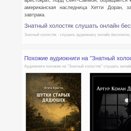
аристократ, лорд Сент-Саймон, обращается к
американская наследница Хетти Доран, з
завтрака.
Знатный холостяк слушать онлайн бе
Знатный холостяк - слушать аудиокнигу онлайн бесплатно,
Похожие аудиокниги на "Знатный холос
Аудиокниги похожие на "Знатный холостяк" слушать онлай