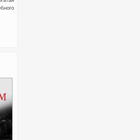
огатая
бного