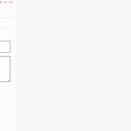
м и их