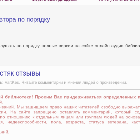
втора по порядку
слушать по порядку полные версии на сайте онлайн аудио библио
остяк отзывы
ь: VartKes. Читайте комментарии и мнения людей о произведении.
ей библиотеки! Просим Вас придерживаться определенных 
й.
зываний. Мы защищаем право наших читателей свободно выражат
сии. На сайте запрещено оставлять комментарий, который со
 по отношению к отдельным лицам или группам людей на основа
я, недееспособности, пола, возраста, статуса ветерана, кас
аний.