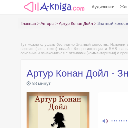
Аудиокниги
Жа
Главная
Авторы
Артур Конан Дойл
Знатный холост
Тут можно слушать бесплатно Знатный холостяк. Исполнит
версию (весь текст) онлайн без регистрации и SMS на са
описание и ознакомиться с отзывами (комментариями) о про
Артур Конан Дойл - З
58 минут