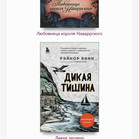
Любовница короля Наваррского
Дикая тишина