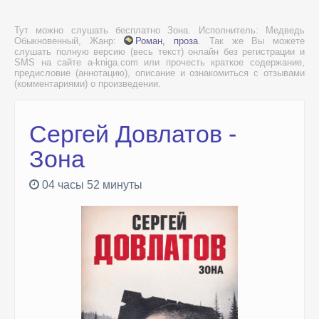
Тут можно слушать бесплатно Зона. Исполнитель: Медведь
Обыкновенный, Жанр:
Роман, проза
. Так же Вы можете
слушать полную версию (весь текст) онлайн без регистрации и
SMS на сайте a-kniga.com или прочесть краткое содержание,
предисловие (аннотацию), описание и ознакомиться с отзывами
(комментариями) о произведении.
Сергей Довлатов -
Зона
04 часы 52 минуты