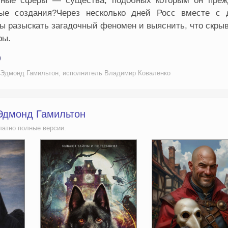
бные сферы — существа, подобных которым он преж
ые создания?Через несколько дней Росс вместе с 
ы разыскать загадочный феномен и выяснить, что скры
ры.
о
р Эдмонд Гамильтон, исполнитель Владимир Коваленко
 Эдмонд Гамильтон
латно полные версии.