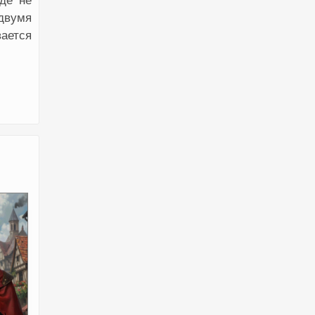
де не
двумя
вается