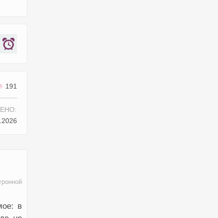
191
ЕНО:
.2026
тронной
ое: в