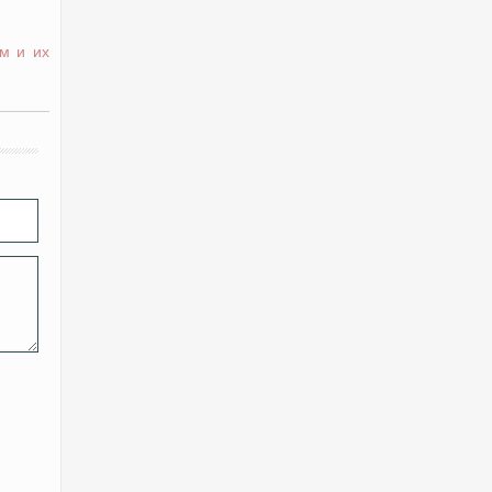
м и их