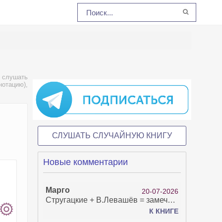
 слушать
нотацию),
СЛУШАТЬ СЛУЧАЙНУЮ КНИГУ
Новые комментарии
Марго
20-07-2026
Стругацкие + В.Левашёв = замечательно!
К КНИГЕ