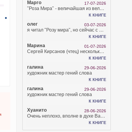
Марго
17-07-2026
"Роза Мира" - величайшая из великих Книг - она отвечает на все вопросы, прочитать её нелегко...
К КНИГЕ
олег
03-07-2026
я читал "Розу мира", но сейчас с возрастом зрение рухнуло. Но хочется ещё почитать. Просто захватывает. Хорошо, что есть А КНИГА. Спасибо за вашу работу.
К КНИГЕ
Марина
01-07-2026
Сергей Кирсанов (чтец) несколько раз рыгнул в микрофон. В наушниках это было хорошо слышно и сильно неприятно. Я понимаю, что это бесплатная аудиокнига, но не до такой же степени наплевать на слушателя..
К КНИГЕ
галина
29-06-2026
художник мастер гений слова
К КНИГЕ
галина
29-06-2026
художник мастер гений слова
К КНИГЕ
Хуанито
28-06-2026
я
Очень неплохо, вполне в духе Варго!)
К КНИГЕ