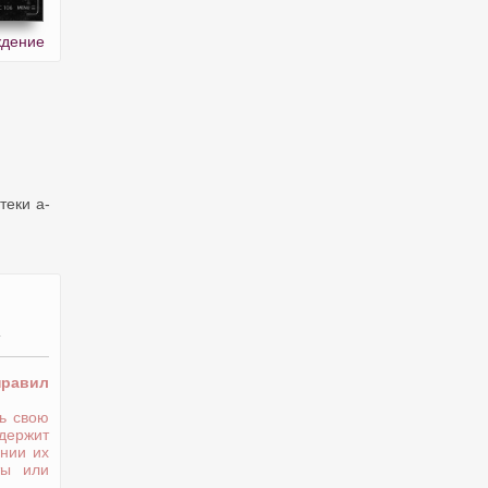
ждение
теки a-
.
правил
ь свою
держит
нии их
ты или