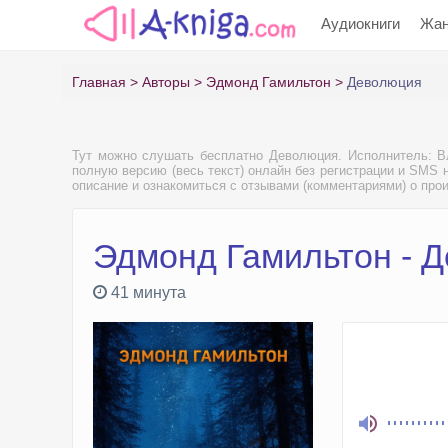
Аудиокниги
Жа
Главная
Авторы
Эдмонд Гамильтон
Деволюция
Тут можно слушать бесплатно Деволюция. Исполнитель: 
полную версию (весь текст) онлайн без регистрации и SMS н
описание и ознакомиться с отзывами (комментариями) о про
Эдмонд Гамильтон - 
41 минута