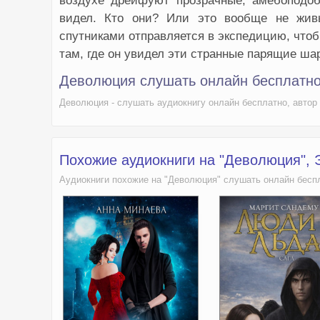
воздухе дрейфуют прозрачные, амёбоподо
видел. Кто они? Или это вообще не жив
спутниками отправляется в экспедицию, чтоб
там, где он увидел эти странные парящие ша
Деволюция слушать онлайн бесплатн
Деволюция - слушать аудиокнигу онлайн бесплатно, авто
Похожие аудиокниги на "Деволюция",
Аудиокниги похожие на "Деволюция" слушать онлайн бесп