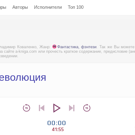
нры
Авторы
Исполнители
Топ 100
Владимир Коваленко, Жанр:
Фантастика, фэнтези
. Так же Вы можете
а сайте a-kniga.com или прочесть краткое содержание, предисловие (ан
изведении.
Деволюция
00:00
41:55