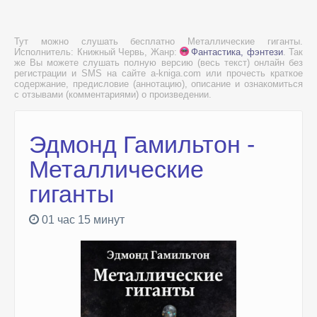
Тут можно слушать бесплатно Металлические гиганты.
Исполнитель: Книжный Червь, Жанр:
Фантастика, фэнтези
. Так
же Вы можете слушать полную версию (весь текст) онлайн без
регистрации и SMS на сайте a-kniga.com или прочесть краткое
содержание, предисловие (аннотацию), описание и ознакомиться
с отзывами (комментариями) о произведении.
Эдмонд Гамильтон -
Металлические
гиганты
01 час 15 минут