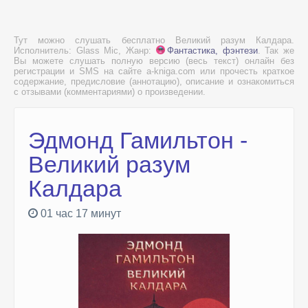
Тут можно слушать бесплатно Великий разум Калдара.
Исполнитель: Glass Mic, Жанр:
Фантастика, фэнтези
. Так же
Вы можете слушать полную версию (весь текст) онлайн без
регистрации и SMS на сайте a-kniga.com или прочесть краткое
содержание, предисловие (аннотацию), описание и ознакомиться
с отзывами (комментариями) о произведении.
Эдмонд Гамильтон -
Великий разум
Калдара
01 час 17 минут